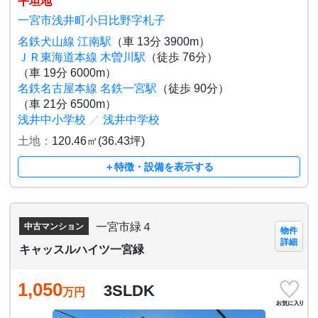
平坦地
一宮市浅井町小日比野字札子
名鉄犬山線 江南駅
（車 13分 3900m）
ＪＲ東海道本線 木曽川駅
（徒歩 76分）
（車 19分 6000m）
名鉄名古屋本線 名鉄一宮駅
（徒歩 90分）
（車 21分 6500m）
浅井中小学校
／
浅井中学校
土地：
120.46㎡(36.43坪)
＋特徴・設備を表示する
一宮市緑４
中古マンション
物件
詳細
キャッスルハイツ一宮緑
1,050
3SLDK
万円