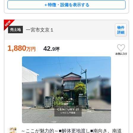
＋特徴・設備を表示する
物件
一宮市文京１
売土地
詳細
1,880
42.
万円
9
坪
～ここが魅力的～■解体更地渡し■南向き、南道