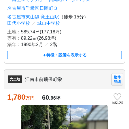
名古屋市千種区日岡町３
名古屋市東山線 覚王山駅
（徒歩 15分）
田代小学校
／
城山中学校
土地：
585.74㎡(177.18坪)
専有：
89.22㎡(26.98坪)
築年：
1990年2月
／
2階
＋特徴・設備を表示する
物件
江南市前飛保町栄
売土地
詳細
1,780
60.
万円
96
坪