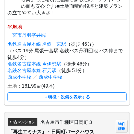
の面も安心です♪■土地面積約49坪と建築プラン
の立てやすい大きさ！
平坦地
一宮市丹羽字井端
名鉄名古屋本線 名鉄一宮駅
（徒歩 46分）
（バス 19分 尾張一宮駅 名鉄バス丹羽団地 バス停まで
徒歩4分）
名鉄名古屋本線 今伊勢駅
（徒歩 46分）
名鉄名古屋本線 石刀駅
（徒歩 51分）
西成小学校
／
西成中学校
土地：
161.99㎡(49坪)
＋特徴・設備を表示する
名古屋市千種区日岡町３
中古マンション
物件
詳細
「再生エミナス」・日岡町パークハウス