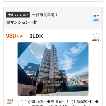
一宮市長島町１
中古マンション
物件
詳細
宝マンション一宮
980
3LDK
万円
～ここが魅力的～◆専用庭付！（月額520円）◆