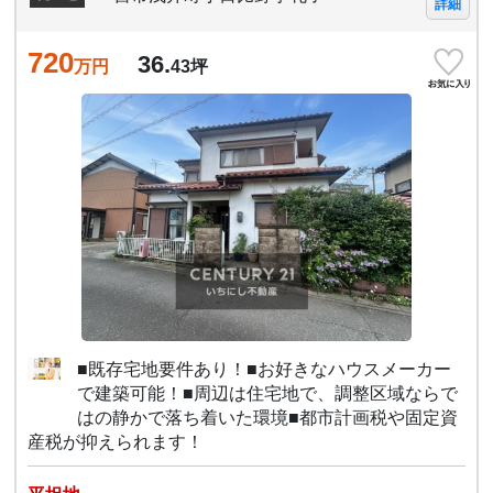
詳細
720
36.
万円
43
坪
■既存宅地要件あり！■お好きなハウスメーカー
で建築可能！■周辺は住宅地で、調整区域ならで
はの静かで落ち着いた環境■都市計画税や固定資
産税が抑えられます！