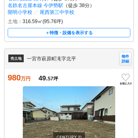
名鉄名古屋本線 今伊勢駅
（徒歩 38分）
開明小学校
／
尾西第三中学校
土地：
316.59㎡(95.76坪)
＋特徴・設備を表示する
物件
一宮市萩原町滝字北平
売土地
詳細
980
49.
万円
57
坪