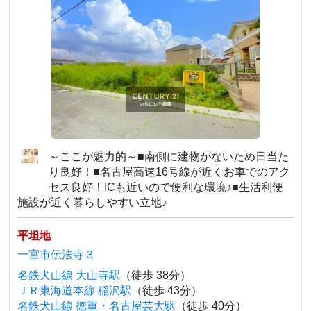
～ここが魅力的～■南側に建物がないため日当た
り良好！■名古屋高速16号線が近くお車でのアク
セス良好！ICも近いので便利な環境♪■生活利便
施設が近く暮らしやすい立地♪
平坦地
一宮市伝法寺３
名鉄犬山線 大山寺駅
（徒歩 38分）
ＪＲ東海道本線 稲沢駅
（徒歩 43分）
名鉄犬山線 徳重・名古屋芸大駅
（徒歩 40分）