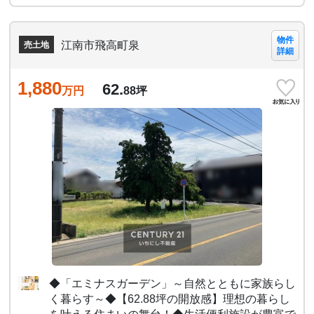
物件
江南市飛高町泉
売土地
詳細
1,880
62.
万円
88
坪
◆「エミナスガーデン」～自然とともに家族らし
く暮らす～◆【62.88坪の開放感】理想の暮らし