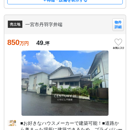
＋特徴・設備を表示する
物件
一宮市丹羽字井端
売土地
詳細
850
49.
万円
坪
■お好きなハウスメーカーで建築可能！■道路か
ら奥まった場所に建築できるため、プライバシー