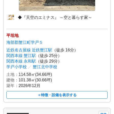
◆『天空のエミナス』 ～空と暮らす家～
平坦地
海部郡蟹江町学戸５
近鉄名古屋線 近鉄蟹江駅
（徒歩 16分）
関西本線 蟹江駅
（徒歩 25分）
関西本線 永和駅
（徒歩 29分）
学戸小学校
／
蟹江北中学校
土地：
114.58㎡(34.66坪)
建物：
101.38㎡(30.66坪)
築年：
2026年12月
＋特徴・設備を表示する