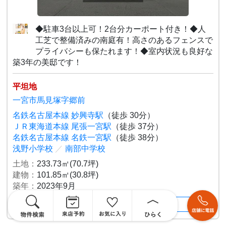
◆駐車3台以上可！2台分カーポート付き！◆人
工芝で整備済みの南庭有！高さのあるフェンスで
プライバシーも保たれます！◆室内状況も良好な
築3年の美邸です！
平坦地
一宮市馬見塚字郷前
名鉄名古屋本線 妙興寺駅
（徒歩 30分）
ＪＲ東海道本線 尾張一宮駅
（徒歩 37分）
名鉄名古屋本線 名鉄一宮駅
（徒歩 38分）
浅野小学校
／
南部中学校
土地：
233.73㎡(70.7坪)
建物：
101.85㎡(30.8坪)
築年：
2023年9月
＋特徴・設備を表示する