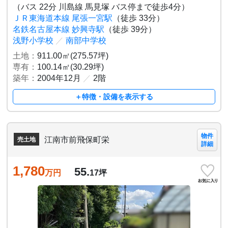
（バス 22分 川島線 馬見塚 バス停まで徒歩4分）
ＪＲ東海道本線 尾張一宮駅
（徒歩 33分）
名鉄名古屋本線 妙興寺駅
（徒歩 39分）
浅野小学校
／
南部中学校
土地：
911.00㎡(275.57坪)
専有：
100.14㎡(30.29坪)
築年：
2004年12月
／
2階
＋特徴・設備を表示する
物件
江南市前飛保町栄
売土地
詳細
1,780
55.
万円
17
坪