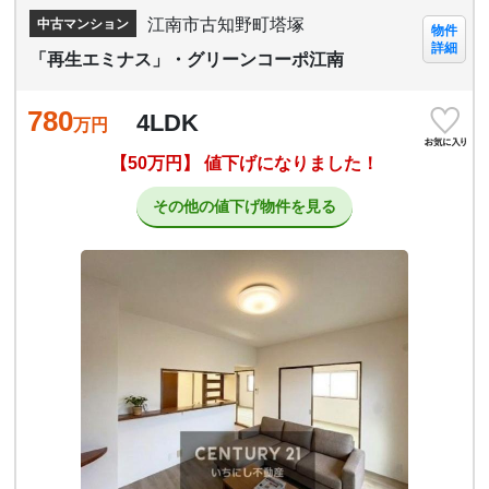
江南市古知野町塔塚
中古マンション
物件
詳細
「再生エミナス」・グリーンコーポ江南
780
4LDK
万円
【50万円】 値下げになりました！
その他の値下げ物件を見る