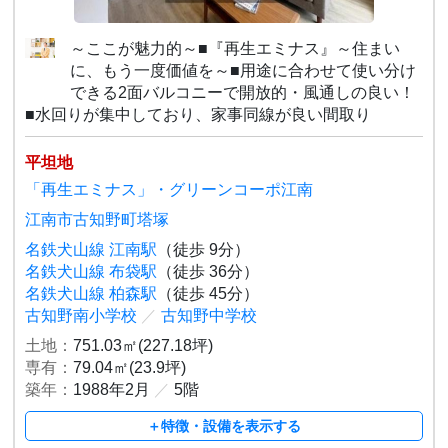
～ここが魅力的～■『再生エミナス』～住まい
に、もう一度価値を～■用途に合わせて使い分け
できる2面バルコニーで開放的・風通しの良い！
■水回りが集中しており、家事同線が良い間取り
平坦地
「再生エミナス」・グリーンコーポ江南
江南市古知野町塔塚
名鉄犬山線 江南駅
（徒歩 9分）
名鉄犬山線 布袋駅
（徒歩 36分）
名鉄犬山線 柏森駅
（徒歩 45分）
古知野南小学校
／
古知野中学校
土地：
751.03㎡(227.18坪)
専有：
79.04㎡(23.9坪)
築年：
1988年2月
／
5階
＋特徴・設備を表示する