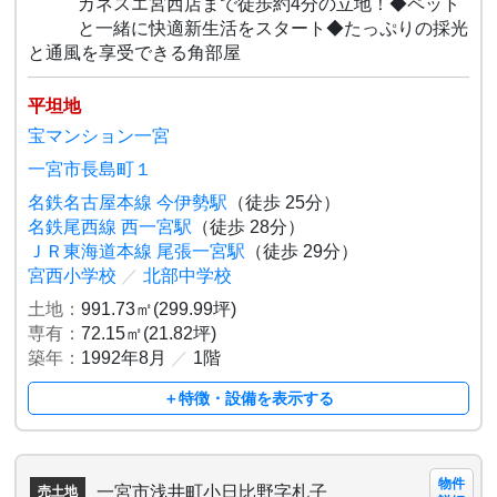
カネスエ宮西店まで徒歩約4分の立地！◆ペット
と一緒に快適新生活をスタート◆たっぷりの採光
と通風を享受できる角部屋
平坦地
宝マンション一宮
一宮市長島町１
名鉄名古屋本線 今伊勢駅
（徒歩 25分）
名鉄尾西線 西一宮駅
（徒歩 28分）
ＪＲ東海道本線 尾張一宮駅
（徒歩 29分）
宮西小学校
／
北部中学校
土地：
991.73㎡(299.99坪)
専有：
72.15㎡(21.82坪)
築年：
1992年8月
／
1階
＋特徴・設備を表示する
物件
一宮市浅井町小日比野字札子
売土地