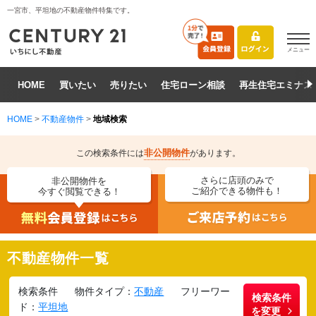
一宮市、平坦地の不動産物件特集です。
メニュー
HOME
買いたい
売りたい
住宅ローン相談
再生住宅エミナス
HOME
>
不動産物件
>
地域検索
非公開物件
この検索条件には
があります。
さらに店頭のみで
非公開物件を
ご紹介できる物件も！
今すぐ閲覧できる！
不動産物件一覧
検索条件
物件タイプ：
不動産
フリーワー
検索条件
ド：
平坦地
を変更