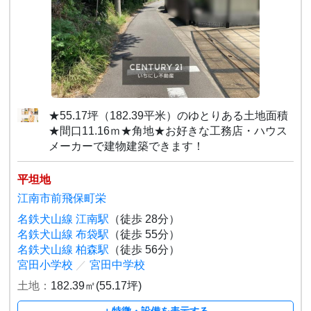
★55.17坪（182.39平米）のゆとりある土地面積
★間口11.16ｍ★角地★お好きな工務店・ハウス
メーカーで建物建築できます！
平坦地
江南市前飛保町栄
名鉄犬山線 江南駅
（徒歩 28分）
名鉄犬山線 布袋駅
（徒歩 55分）
名鉄犬山線 柏森駅
（徒歩 56分）
宮田小学校
／
宮田中学校
土地：
182.39㎡(55.17坪)