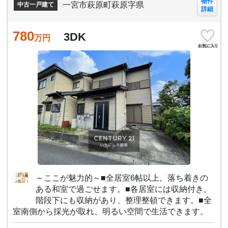
物件
一宮市萩原町萩原字県
中古一戸建て
詳細
780
3DK
万円
～ここが魅力的～■全居室6帖以上。落ち着きの
ある和室で過ごせます。■各居室には収納付き。
階段下にも収納があり、整理整頓できます。■全
室南側から採光が取れ、明るい空間で生活できます。