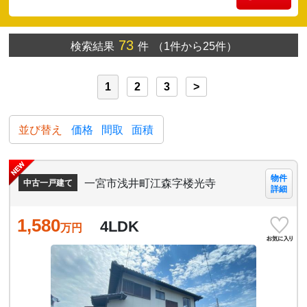
73
検索結果
件
（1件から25件）
1
2
3
>
並び替え
価格
間取
面積
物件
一宮市浅井町江森字楼光寺
中古一戸建て
詳細
1,580
4LDK
万円