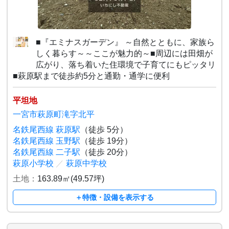
■『エミナスガーデン』 ～自然とともに、家族ら
しく暮らす～～ここが魅力的～■周辺には田畑が
広がり、落ち着いた住環境で子育てにもピッタリ
■萩原駅まで徒歩約5分と通勤・通学に便利
平坦地
一宮市萩原町滝字北平
名鉄尾西線 萩原駅
（徒歩 5分）
名鉄尾西線 玉野駅
（徒歩 19分）
名鉄尾西線 二子駅
（徒歩 20分）
萩原小学校
／
萩原中学校
土地：
163.89㎡(49.57坪)
＋特徴・設備を表示する