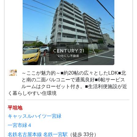
～ここが魅力的～■約20帖の広々としたLDK■北
と南の二面バルコニーで通風良好■6帖サービス
ルームはクローゼット付き。■生活利便施設が近
く暮らしやすい住環境
平坦地
キャッスルハイツ一宮緑
一宮市緑４
名鉄名古屋本線 名鉄一宮駅
（徒歩 33分）