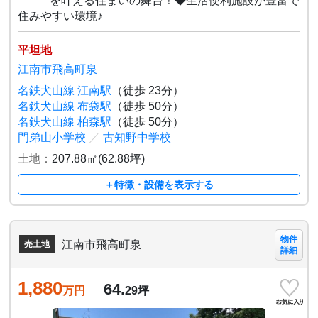
を叶える住まいの舞台！◆生活便利施設が豊富で
住みやすい環境♪
平坦地
江南市飛高町泉
名鉄犬山線 江南駅
（徒歩 23分）
名鉄犬山線 布袋駅
（徒歩 50分）
名鉄犬山線 柏森駅
（徒歩 50分）
門弟山小学校
／
古知野中学校
土地：
207.88㎡(62.88坪)
＋特徴・設備を表示する
物件
江南市飛高町泉
売土地
詳細
1,880
64.
万円
29
坪