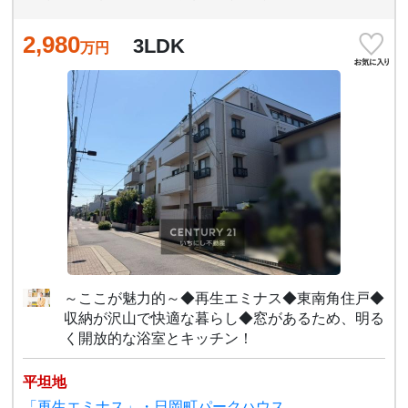
2,980
3LDK
万円
～ここが魅力的～◆再生エミナス◆東南角住戸◆
収納が沢山で快適な暮らし◆窓があるため、明る
く開放的な浴室とキッチン！
平坦地
「再生エミナス」・日岡町パークハウス