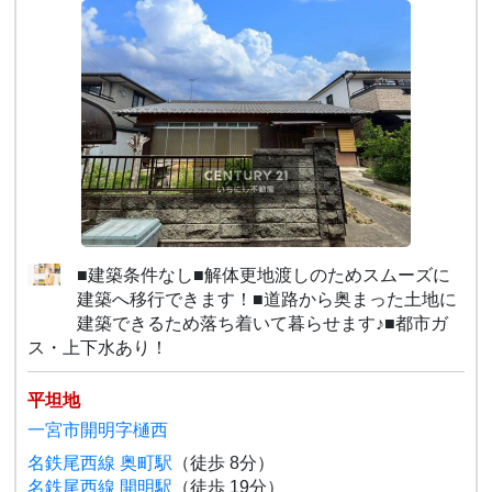
■建築条件なし■解体更地渡しのためスムーズに
建築へ移行できます！■道路から奥まった土地に
建築できるため落ち着いて暮らせます♪■都市ガ
ス・上下水あり！
平坦地
一宮市開明字樋西
名鉄尾西線 奥町駅
（徒歩 8分）
名鉄尾西線 開明駅
（徒歩 19分）