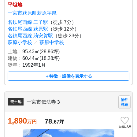
平坦地
一宮市萩原町萩原字県
名鉄尾西線 二子駅
（徒歩 7分）
名鉄尾西線 萩原駅
（徒歩 12分）
名鉄尾西線 苅安賀駅
（徒歩 23分）
萩原小学校
／
萩原中学校
土地：
95.43㎡(28.86坪)
建物：
60.44㎡(18.28坪)
築年：
1992年1月
＋特徴・設備を表示する
物件
一宮市伝法寺３
売土地
詳細
1,890
78.
万円
67
坪