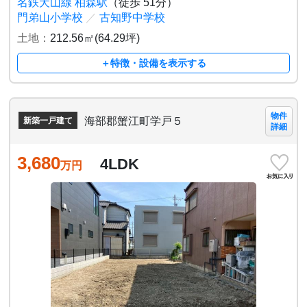
名鉄犬山線 柏森駅
（徒歩 51分）
門弟山小学校
／
古知野中学校
土地：
212.56㎡(64.29坪)
＋特徴・設備を表示する
物件
海部郡蟹江町学戸５
新築一戸建て
詳細
3,680
4LDK
万円