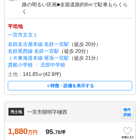
路の明るい区画■全面道路約8ｍで駐車もらくら
く
平坦地
一宮市文京１
名鉄名古屋本線 名鉄一宮駅
（徒歩 20分）
名鉄尾西線 名鉄一宮駅
（徒歩 20分）
ＪＲ東海道本線 尾張一宮駅
（徒歩 21分）
貴船小学校
／
北部中学校
土地：
141.85㎡(42.9坪)
＋特徴・設備を表示する
物件
一宮市開明字樋西
売土地
詳細
1,880
95.
万円
76
坪