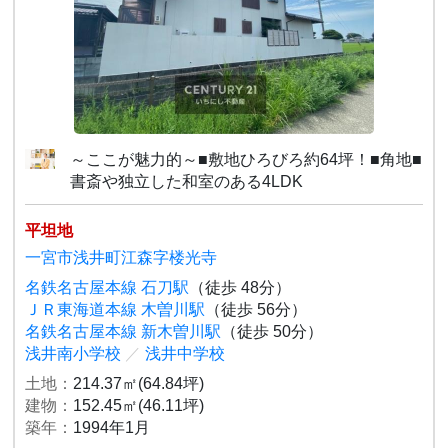
～ここが魅力的～■敷地ひろびろ約64坪！■角地■
書斎や独立した和室のある4LDK
平坦地
一宮市浅井町江森字楼光寺
名鉄名古屋本線 石刀駅
（徒歩 48分）
ＪＲ東海道本線 木曽川駅
（徒歩 56分）
名鉄名古屋本線 新木曽川駅
（徒歩 50分）
浅井南小学校
／
浅井中学校
土地：
214.37㎡(64.84坪)
建物：
152.45㎡(46.11坪)
築年：
1994年1月