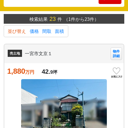
23
検索結果
件
（1件から23件）
並び替え
価格
間取
面積
物件
一宮市文京１
売土地
詳細
1,880
42.
万円
9
坪