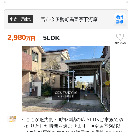
物件
一宮市今伊勢町馬寄字下河原
中古一戸建て
詳細
2,980
5LDK
万円
～ここが魅力的～■約20帖の広々LDKは家族でゆ
ったりとした時間を過ごせます！■全居室6帖以