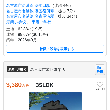
名古屋市名港線 築地口駅
（徒歩 4分）
名古屋市名港線 港区役所駅
（徒歩 7分）
名古屋市名港線 名古屋港駅
（徒歩 14分）
港楽小学校
／
東港中学校
土地：
62.83㎡(19坪)
建物：
99.67㎡(30.15坪)
築年：
2026年9月
＋特徴・設備を表示する
物件
名古屋市港区港楽３
新築一戸建て
詳細
3,380
3SLDK
万円