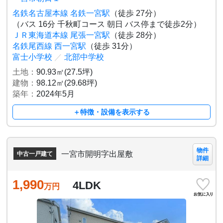
名鉄名古屋本線 名鉄一宮駅
（徒歩 27分）
（バス 16分 千秋町コース 朝日 バス停まで徒歩2分）
ＪＲ東海道本線 尾張一宮駅
（徒歩 28分）
名鉄尾西線 西一宮駅
（徒歩 31分）
富士小学校
／
北部中学校
土地：
90.93㎡(27.5坪)
建物：
98.12㎡(29.68坪)
築年：
2024年5月
＋特徴・設備を表示する
物件
一宮市開明字出屋敷
中古一戸建て
詳細
1,990
4LDK
万円