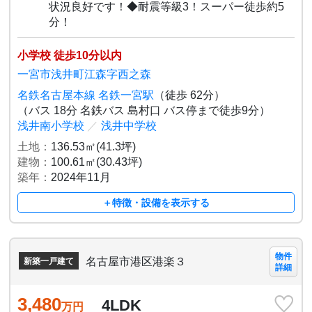
状況良好です！◆耐震等級3！スーパー徒歩約5
分！
小学校 徒歩10分以内
一宮市浅井町江森字西之森
名鉄名古屋本線 名鉄一宮駅
（徒歩 62分）
（バス 18分 名鉄バス 島村口 バス停まで徒歩9分）
浅井南小学校
／
浅井中学校
土地：
136.53㎡(41.3坪)
建物：
100.61㎡(30.43坪)
築年：
2024年11月
＋特徴・設備を表示する
物件
名古屋市港区港楽３
新築一戸建て
詳細
3,480
4LDK
万円