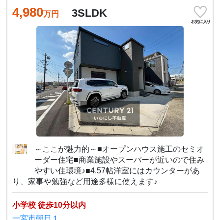
4,980
3SLDK
万円
～ここが魅力的～■オープンハウス施工のセミオ
ーダー住宅■商業施設やスーパーが近いので住み
やすい住環境♪■4.57帖洋室にはカウンターがあ
り、家事や勉強など用途多様に使えます♪
小学校 徒歩10分以内
一宮市朝日１