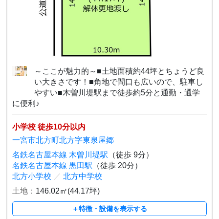
～ここが魅力的～■土地面積約44坪とちょうど良
い大きさです！■角地で間口も広いので、駐車し
やすい■木曽川堤駅まで徒歩約5分と通勤・通学
に便利♪
小学校 徒歩10分以内
一宮市北方町北方字東泉屋郷
名鉄名古屋本線 木曽川堤駅
（徒歩 9分）
名鉄名古屋本線 黒田駅
（徒歩 20分）
北方小学校
／
北方中学校
土地：
146.02㎡(44.17坪)
＋特徴・設備を表示する