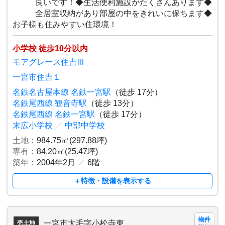
良いです！◆生活便利施設がたくさんあります◆
全居室収納があり部屋の中をきれいに保ちます◆
お子様も住みやすい住環境！
小学校 徒歩10分以内
モアグレース住吉Ⅲ
一宮市住吉１
名鉄名古屋本線 名鉄一宮駅
（徒歩 17分）
名鉄尾西線 観音寺駅
（徒歩 13分）
名鉄尾西線 名鉄一宮駅
（徒歩 17分）
末広小学校
／
中部中学校
土地：
984.75㎡(297.88坪)
専有：
84.20㎡(25.47坪)
築年：
2004年2月
／
6階
＋特徴・設備を表示する
物件
一宮市大毛字小松寺東
売土地