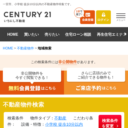
一宮市、小学校 徒歩10分以内の不動産物件特集です。
メニュー
HOME
買いたい
売りたい
住宅ローン相談
再生住宅エミナス
HOME
>
不動産物件
>
地域検索
非公開物件
この検索条件には
があります。
さらに店頭のみで
非公開物件を
ご紹介できる物件も！
今すぐ閲覧できる！
不動産物件検索
検索条件
物件タイプ：
不動産
こだわり条
検索条件
件：
設備・特徴：
小学校 徒歩10分以内
を変更