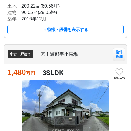
土地：
200.22㎡(60.56坪)
建物：
96.05㎡(29.05坪)
築年：
2016年12月
＋特徴・設備を表示する
物件
一宮市瀬部字小馬場
中古一戸建て
詳細
1,480
3SLDK
万円