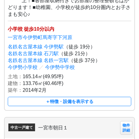
上！■各部屋収納付きでお部屋の整理整頓もはか
どります！■幼稚園、小学校が徒歩約10分圏内とお子さ
まも安心♪
小学校 徒歩10分以内
一宮市今伊勢町馬寄字下河原
名鉄名古屋本線 今伊勢駅
（徒歩 19分）
名鉄名古屋本線 石刀駅
（徒歩 21分）
名鉄名古屋本線 名鉄一宮駅
（徒歩 37分）
今伊勢小学校
／
今伊勢中学校
土地：
165.14㎡(49.95坪)
建物：
133.76㎡(40.46坪)
築年：
2014年2月
＋特徴・設備を表示する
物件
一宮市朝日１
中古一戸建て
詳細