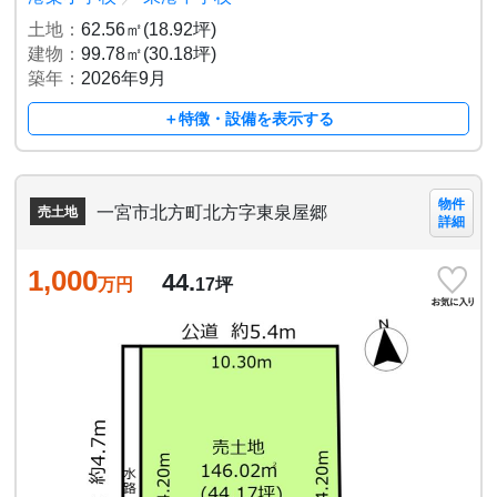
土地：
62.56㎡(18.92坪)
建物：
99.78㎡(30.18坪)
築年：
2026年9月
＋特徴・設備を表示する
物件
一宮市北方町北方字東泉屋郷
売土地
詳細
1,000
44.
万円
17
坪