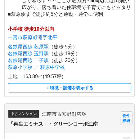
しく暮らす～～ここが魅力的～■周辺には田畑が
広がり、落ち着いた住環境で子育てにもピッタリ
■萩原駅まで徒歩約5分と通勤・通学に便利
小学校 徒歩10分以内
一宮市萩原町滝字北平
名鉄尾西線 萩原駅
（徒歩 5分）
名鉄尾西線 玉野駅
（徒歩 19分）
名鉄尾西線 二子駅
（徒歩 20分）
萩原小学校
／
萩原中学校
土地：
163.89㎡(49.57坪)
＋特徴・設備を表示する
江南市古知野町塔塚
中古マンション
物件
詳細
「再生エミナス」・グリーンコーポ江南