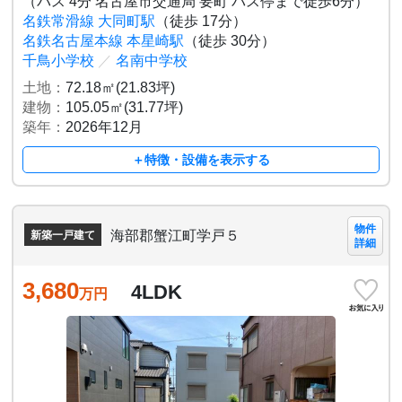
（バス 4分 名古屋市交通局 要町 バス停まで徒歩6分）
名鉄常滑線 大同町駅
（徒歩 17分）
名鉄名古屋本線 本星崎駅
（徒歩 30分）
千鳥小学校
／
名南中学校
土地：
72.18㎡(21.83坪)
建物：
105.05㎡(31.77坪)
築年：
2026年12月
＋特徴・設備を表示する
物件
海部郡蟹江町学戸５
新築一戸建て
詳細
3,680
4LDK
万円