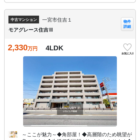
一宮市住吉１
中古マンション
物件
詳細
モアグレース住吉Ⅲ
2,330
4LDK
万円
～ここが魅力～◆角部屋！◆高層階のため眺望が