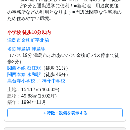
約2分と通勤通学に便利！■新宅地、用途変更後
の事務所などの利用となります■周辺は閑静な住宅地の
ため住みやすい環境...
小学校 徒歩10分以内
津島市金柳町字北脇
名鉄津島線 津島駅
（バス 19分 津島市ふれあいバス 金柳町 バス停まで徒
歩2分）
関西本線 蟹江駅
（徒歩 31分）
関西本線 永和駅
（徒歩 46分）
高台寺小学校
／
神守中学校
土地：
154.17㎡(46.63坪)
建物：
49.68㎡(15.02坪)
築年：
1994年11月
＋特徴・設備を表示する