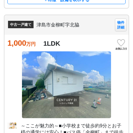
物件
津島市金柳町字北脇
中古一戸建て
詳細
1,000
1LDK
万円
～ここが魅力的～■小学校まで徒歩約9分とお子
様の通学には安心！■バス停「金柳町」まで徒歩