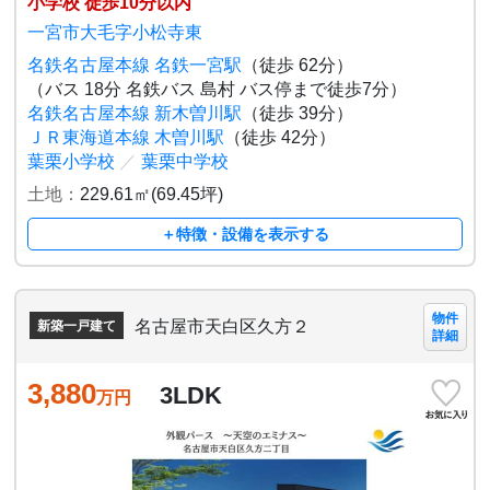
小学校 徒歩10分以内
一宮市大毛字小松寺東
名鉄名古屋本線 名鉄一宮駅
（徒歩 62分）
（バス 18分 名鉄バス 島村 バス停まで徒歩7分）
名鉄名古屋本線 新木曽川駅
（徒歩 39分）
ＪＲ東海道本線 木曽川駅
（徒歩 42分）
葉栗小学校
／
葉栗中学校
土地：
229.61㎡(69.45坪)
＋特徴・設備を表示する
物件
名古屋市天白区久方２
新築一戸建て
詳細
3,880
3LDK
万円