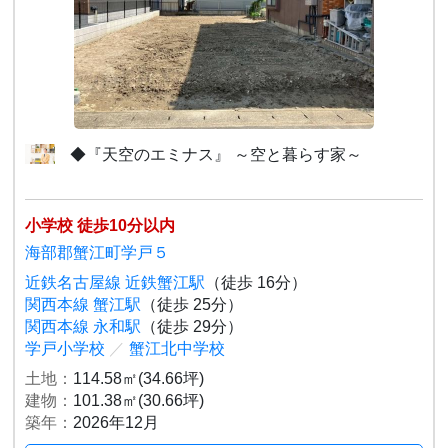
◆『天空のエミナス』 ～空と暮らす家～
小学校 徒歩10分以内
海部郡蟹江町学戸５
近鉄名古屋線 近鉄蟹江駅
（徒歩 16分）
関西本線 蟹江駅
（徒歩 25分）
関西本線 永和駅
（徒歩 29分）
学戸小学校
／
蟹江北中学校
土地：
114.58㎡(34.66坪)
建物：
101.38㎡(30.66坪)
築年：
2026年12月