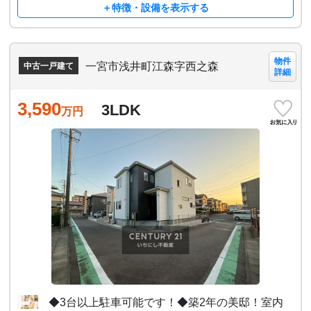
＋特徴・設備を表示する
物件
一宮市浅井町江森字西之森
中古一戸建て
詳細
3,590
3LDK
万円
◆3台以上駐車可能です！◆築2年の美邸！室内