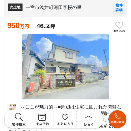
物件
一宮市浅井町河田字桜の里
売土地
詳細
950
46.
万円
55
坪
～ここが魅力的～■周辺は住宅に囲まれた閑静な
立地です♪■保育園、小学校が徒歩10分圏内！ま
た、桜の里公園まで徒歩約1分。子育てしやすい
便利な住環境です■バス停「大野」停まで徒歩約2分！