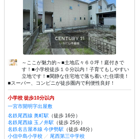
～ここが魅力的～■土地広々６０坪！庭付きで
す！■小学校徒歩１０分以内！子育てもしやすい
立地です！■閑静な住宅地で落ち着いた住環境！
■スーパー、コンビニが徒歩圏内で利便性良好！
小学校 徒歩10分以内
一宮市開明字出屋敷
名鉄尾西線 奥町駅
（徒歩 16分）
名鉄尾西線 玉ノ井駅
（徒歩 25分）
名鉄名古屋本線 今伊勢駅
（徒歩 48分）
小信中島小学校
／
尾西第三中学校