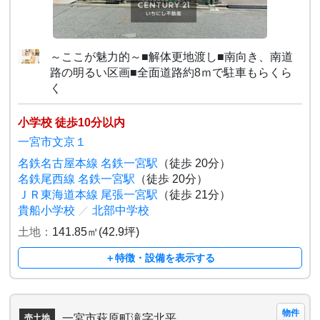
～ここが魅力的～■解体更地渡し■南向き、南道
路の明るい区画■全面道路約8ｍで駐車もらくら
く
小学校 徒歩10分以内
一宮市文京１
名鉄名古屋本線 名鉄一宮駅
（徒歩 20分）
名鉄尾西線 名鉄一宮駅
（徒歩 20分）
ＪＲ東海道本線 尾張一宮駅
（徒歩 21分）
貴船小学校
／
北部中学校
土地：
141.85㎡(42.9坪)
＋特徴・設備を表示する
物件
一宮市萩原町滝字北平
売土地