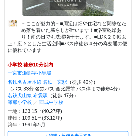
～ここが魅力的～■周辺は畑や住宅など閑静なた
め落ち着いた暮らしが叶います！■浴室乾燥あ
り！雨の日でも洗濯物干せます。■LDK２０帖以
上！広々とした生活空間■バス停徒歩４分の為交通の便
に優れています！
小学校 徒歩10分以内
一宮市瀬部字小馬場
名鉄名古屋本線 名鉄一宮駅
（徒歩 40分）
（バス 33分 名鉄バス 金比羅前 バス停まで徒歩4分）
名鉄犬山線 布袋駅
（徒歩 47分）
瀬部小学校
／
西成中学校
土地：
133.15㎡(40.27坪)
建物：
109.51㎡(33.12坪)
築年：
1991年5月
＋特徴・設備を表示する