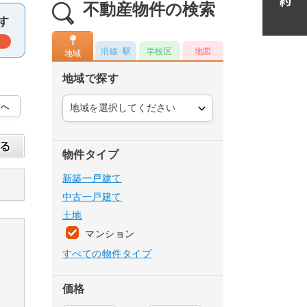
不動産物件の検索
沿線･駅
学校区
地図
地域
地域で探す
物件タイプ
新築一戸建て
中古一戸建て
土地
マンション
すべての物件タイプ
価格