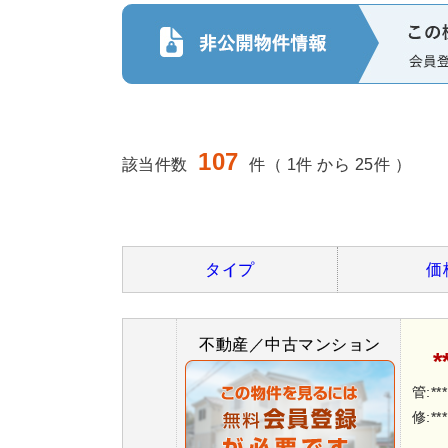
107
該当件数
件（ 1件 から 25件 ）
タイプ
価
不動産／中古マンション
*
管:**
修:**