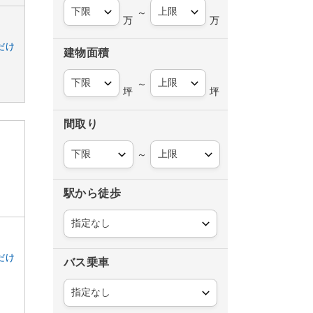
～
万
万
だけ
建物面積
～
坪
坪
間取り
～
駅から徒歩
だけ
バス乗車