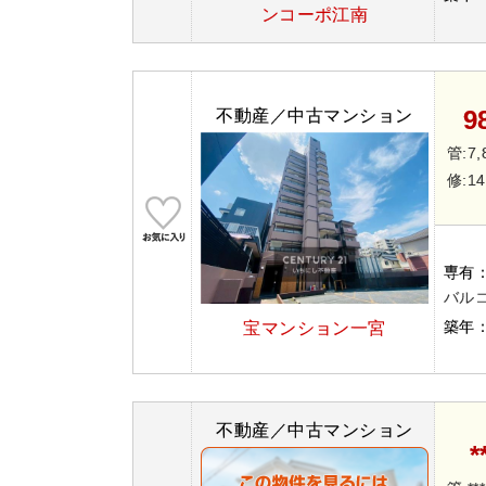
ンコーポ江南
9
不動産／中古マンション
管:7,
修:14
専有
バルコ
築年
宝マンション一宮
不動産／中古マンション
*