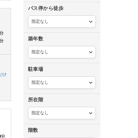
バス停から徒歩
*分
築年数
*分
駐車場
だけ
所在階
階数
9
分