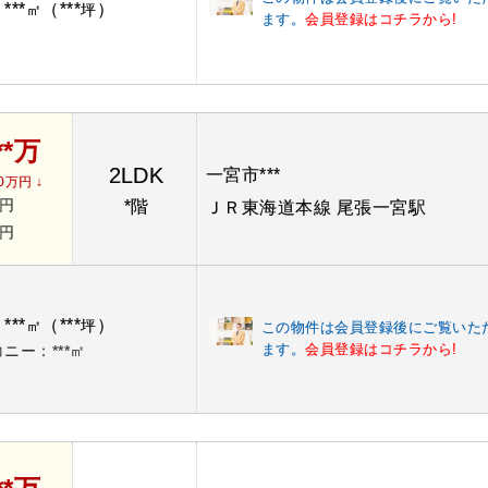
***
（***
）
：
㎡
坪
ます。
会員登録はコチラから!
**万
2LDK
一宮市***
0万円 ↓
*円
*階
ＪＲ東海道本線 尾張一宮駅
*円
***
（***
）
：
㎡
坪
この物件は会員登録後にご覧いた
ます。
会員登録はコチラから!
ニー：***㎡