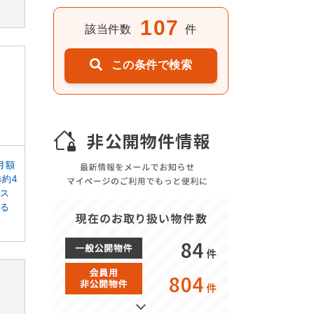
107
該当件数
件
この条件で検索
月額
約4
をス
きる
84
件
804
件