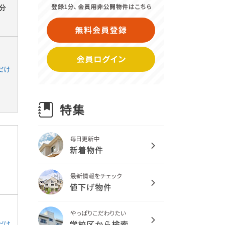
*分
だけ
だけ