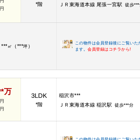
*円
*階
ＪＲ東海道本線 尾張一宮駅
徒歩**
*円
この物件は会員登録後にご覧いた
***
（***
）
：
㎡
坪
ます。
会員登録はコチラから!
**万
3LDK
稲沢市***
*円
*階
ＪＲ東海道本線 稲沢駅
徒歩***分
*円
この物件は会員登録後にご覧いた