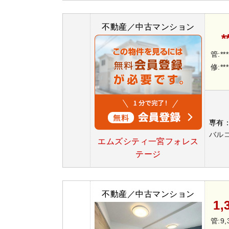
不動産／中古マンション
*
管:**
修:**
専有
バルコ
エムズシティ一宮フォレス
テージ
不動産／中古マンション
1,
管:9,