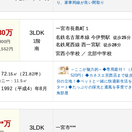
り、家事同線が良い間取り
一宮市長島町１
80万
3LDK
名鉄名古屋本線 今伊勢駅
徒歩
25
分
1階
800円
名鉄尾西線 西一宮駅
徒歩
28
分
南
,552円
宮西小学校 ／ 北部中学校
～ここが魅力的～◆専用庭付！（
72.
（21.
）
：
15㎡
82坪
520円）◆カネスエ宮西店まで徒歩
ニー：11.5㎡
分の立地！◆ペットと一緒に快適新生活
タート◆たっぷりの採光と通風を享受で
1992（平成4）年8月
：
角部屋
**万
3LDK
一宮市***