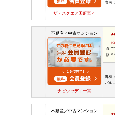
専有
ザ・スクエア国府宮４
不動産／中古マンション
*
10
管:**
修:**
専有
バルコ
ナビウッディ一宮
不動産／中古マンション