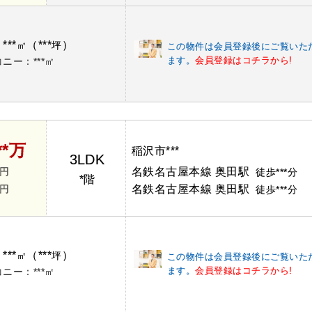
***
（***
）
：
㎡
坪
この物件は会員登録後にご覧いた
ます。
会員登録はコチラから!
ニー：***㎡
**万
稲沢市***
3LDK
*円
名鉄名古屋本線 奥田駅
徒歩***分
*階
*円
名鉄名古屋本線 奥田駅
徒歩***分
***
（***
）
：
㎡
坪
この物件は会員登録後にご覧いた
ます。
会員登録はコチラから!
ニー：***㎡