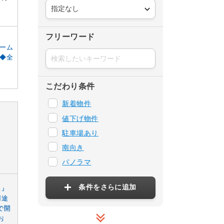
フリーワード
ーム
◆全
こだわり条件
新着物件
値下げ物件
駐車場あり
南向き
パノラマ
条件をさらに追加
ス』
用途
で開
お