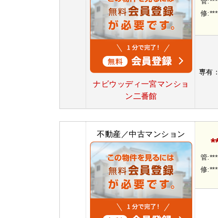
管:**
修:**
専有
ナビウッディ一宮マンショ
ン二番館
不動産／中古マンション
*
管:**
修:**