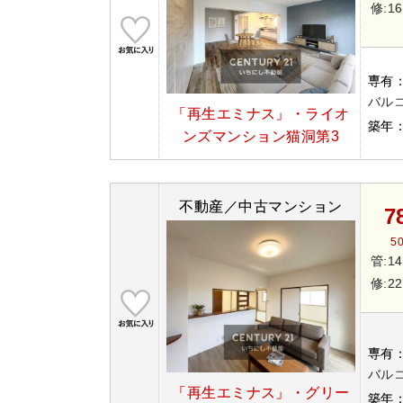
修:16
専有
バルコ
「再生エミナス」・ライオ
築年
ンズマンション猫洞第3
不動産／中古マンション
7
5
管:14
修:22
専有
バルコ
「再生エミナス」・グリー
築年