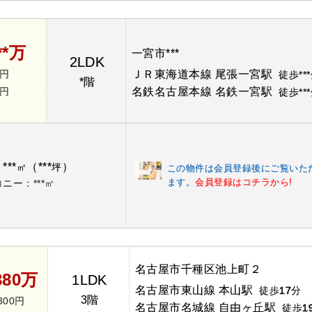
**万
一宮市***
2LDK
*円
ＪＲ東海道本線 尾張一宮駅
徒歩**
*階
*円
名鉄名古屋本線 名鉄一宮駅
徒歩**
***
（***
）
：
㎡
坪
この物件は会員登録後にご覧いた
ます。
会員登録はコチラから!
ニー：***㎡
名古屋市千種区池上町２
380万
1LDK
名古屋市東山線 本山駅
徒歩
17
分
3階
300円
名古屋市名城線 自由ヶ丘駅
徒歩
1