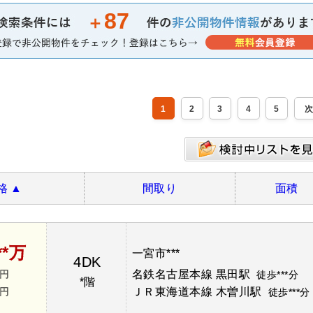
87
＋
1
2
3
4
5
格
▲
間取り
面積
**万
一宮市***
4DK
*円
名鉄名古屋本線 黒田駅
徒歩***分
*階
*円
ＪＲ東海道本線 木曽川駅
徒歩***分