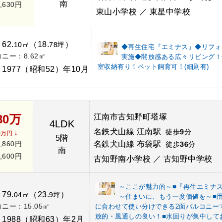
南
,630円
東山小学校 ／ 東星中学校
62.
（18.
）
：
10㎡
78坪
◆再生住宅『エミナス』◆リフォ
ニー：8.62㎡
実施◆開放感ある広々リビング！
室収納有り！ペット飼育可！(細則有)
1977（昭和52）年10月
：
80万
江南市古知野町塔塚
4LDK
名鉄犬山線 江南駅
徒歩
9
分
0万円 ↓
5階
,860円
名鉄犬山線 布袋駅
徒歩
36
分
南
,600円
古知野南小学校 ／ 古知野中学校
～ここが魅力的～■『再生エミナ
79.
（23.
）
：
04㎡
9坪
～住まいに、もう一度価値を～■
ニー：15.05㎡
に合わせて使い分けできる2面バルコニー
放的・風通しの良い！■水回りが集中して
1988（昭和63）年2月
：