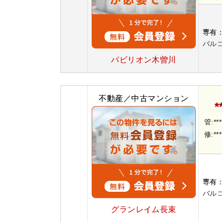
専有
バルコ
パビリオン木曽川
不動産／中古マンション
*
管:**
修:**
専有
バルコ
グランレイム長束