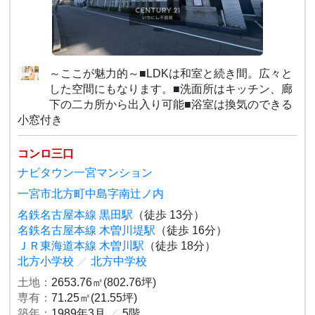
～ここが魅力的～■LDKは和室と続き間。広々と
した空間にもなります。■洗面所はキッチン、廊
下の二カ所から出入り可能■浴室は換気のできる
小窓付き
コンロ三口
ナビタウン一宮マンション
一宮市北方町中島字南辻ノ内
名鉄名古屋本線 黒田駅
（徒歩 13分）
名鉄名古屋本線 木曽川堤駅
（徒歩 16分）
ＪＲ東海道本線 木曽川駅
（徒歩 18分）
北方小学校
／
北方中学校
土地：
2653.76㎡(802.76坪)
専有：
71.25㎡(21.55坪)
築年：
1989年3月
／
5階