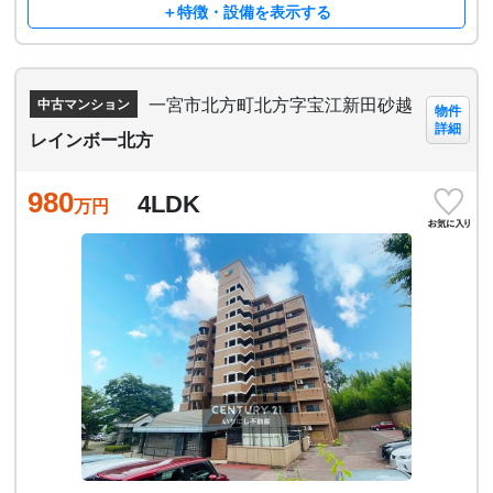
＋特徴・設備を表示する
一宮市北方町北方字宝江新田砂越
中古マンション
物件
詳細
レインボー北方
980
4LDK
万円