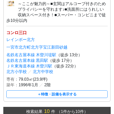
～ここが魅力的～■玄関はアルコーブ付きのため
プライバシーを守れます♪■洗面所にはうれしい
収納スペース付き！■スーパー・コンビニまで徒
歩10分以内
コンロ三口
レインボー北方
一宮市北方町北方字宝江新田砂越
名鉄名古屋本線 木曽川堤駅
（徒歩 13分）
名鉄名古屋本線 黒田駅
（徒歩 17分）
ＪＲ東海道本線 木曽川駅
（徒歩 22分）
北方小学校
／
北方中学校
専有：
79.03㎡(23.9坪)
築年：
1996年1月
／
2階
＋特徴・設備を表示する
10
検索結果
件
（1件から10件）