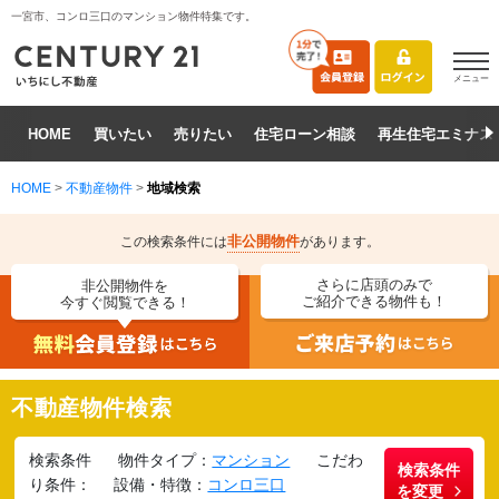
一宮市、コンロ三口のマンション物件特集です。
メニュー
HOME
買いたい
売りたい
住宅ローン相談
再生住宅エミナス
HOME
>
不動産物件
>
地域検索
非公開物件
この検索条件には
があります。
さらに店頭のみで
非公開物件を
ご紹介できる物件も！
今すぐ閲覧できる！
不動産物件検索
検索条件
物件タイプ：
マンション
こだわ
検索条件
り条件：
設備・特徴：
コンロ三口
を変更