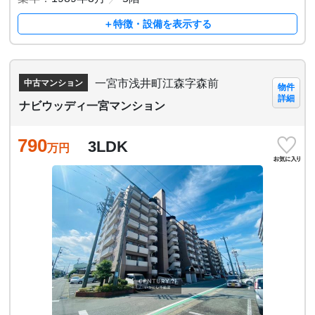
＋特徴・設備を表示する
一宮市浅井町江森字森前
中古マンション
物件
詳細
ナビウッディ一宮マンション
790
3LDK
万円