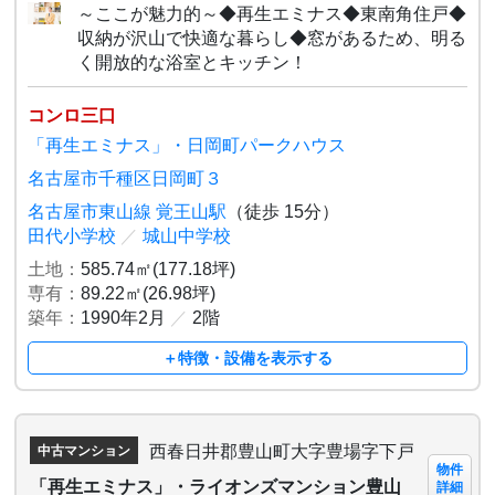
～ここが魅力的～◆再生エミナス◆東南角住戸◆
収納が沢山で快適な暮らし◆窓があるため、明る
く開放的な浴室とキッチン！
コンロ三口
「再生エミナス」・日岡町パークハウス
名古屋市千種区日岡町３
名古屋市東山線 覚王山駅
（徒歩 15分）
田代小学校
／
城山中学校
土地：
585.74㎡(177.18坪)
専有：
89.22㎡(26.98坪)
築年：
1990年2月
／
2階
＋特徴・設備を表示する
西春日井郡豊山町大字豊場字下戸
中古マンション
物件
「再生エミナス」・ライオンズマンション豊山
詳細