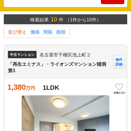
10
検索結果
件
（1件から10件）
並び替え
価格
間取
面積
名古屋市千種区池上町２
中古マンション
物件
「再生エミナス」・ライオンズマンション猫洞
詳細
第3
1,380
1LDK
万円