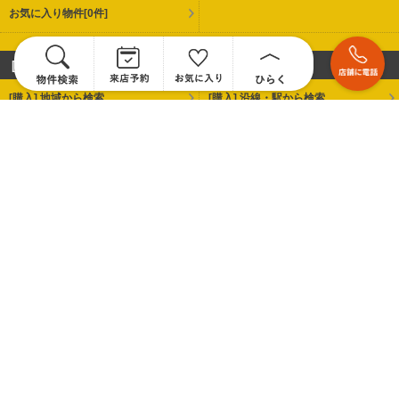
お気に入り物件
[0件]
[購入] 物件情報
[購入] 地域から検索
[購入] 沿線・駅から検索
[購入] 学校区から検索
[購入] 新築戸建て
[購入] 中古戸建て
[購入] 土地
[購入] 分譲マンション
[購入] 物件リクエスト
コンテンツ
不動産売却
住宅ローン相談
住宅ローンの選び方
不動産購入ガイド
再生住宅「エミナス」
お客様の声