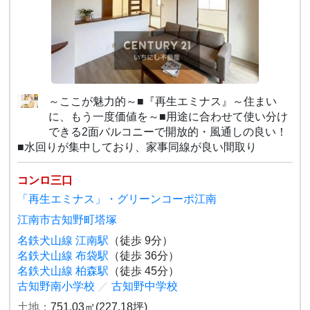
～ここが魅力的～■『再生エミナス』～住まい
に、もう一度価値を～■用途に合わせて使い分け
できる2面バルコニーで開放的・風通しの良い！
■水回りが集中しており、家事同線が良い間取り
コンロ三口
「再生エミナス」・グリーンコーポ江南
江南市古知野町塔塚
名鉄犬山線 江南駅
（徒歩 9分）
名鉄犬山線 布袋駅
（徒歩 36分）
名鉄犬山線 柏森駅
（徒歩 45分）
古知野南小学校
／
古知野中学校
土地：
751.03㎡(227.18坪)