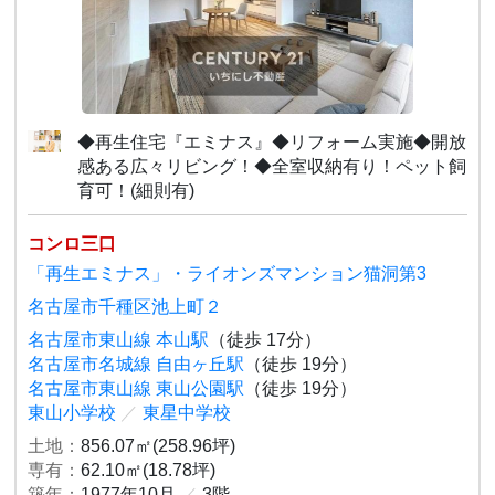
◆再生住宅『エミナス』◆リフォーム実施◆開放
感ある広々リビング！◆全室収納有り！ペット飼
育可！(細則有)
コンロ三口
「再生エミナス」・ライオンズマンション猫洞第3
名古屋市千種区池上町２
名古屋市東山線 本山駅
（徒歩 17分）
名古屋市名城線 自由ヶ丘駅
（徒歩 19分）
名古屋市東山線 東山公園駅
（徒歩 19分）
東山小学校
／
東星中学校
土地：
856.07㎡(258.96坪)
専有：
62.10㎡(18.78坪)
築年：
1977年10月
／
3階