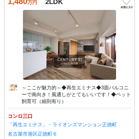
1,480
2LDK
万円
～ここが魅力的～◆再生エミナス◆3面バルコニ
ーで南向き！風通しがとてもいいです！◆ペット
飼育可（細則有り）
コンロ三口
「再生エミナス」・ライオンズマンション正徳町
名古屋市港区正徳町６