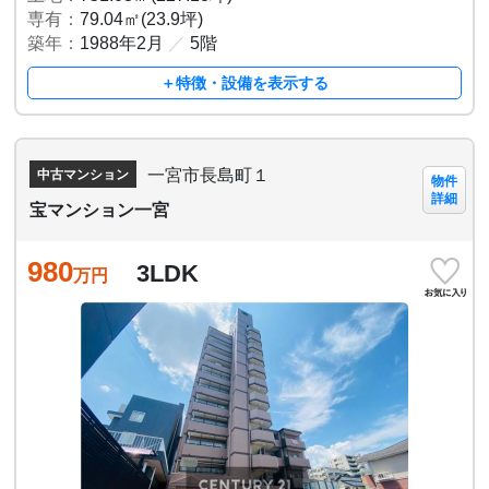
専有：
79.04㎡(23.9坪)
築年：
1988年2月
／
5階
＋特徴・設備を表示する
一宮市長島町１
中古マンション
物件
詳細
宝マンション一宮
980
3LDK
万円