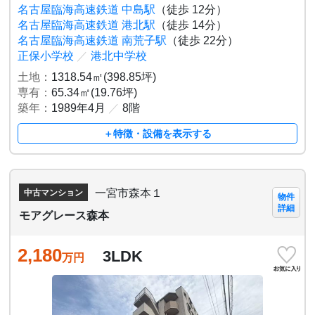
名古屋臨海高速鉄道 中島駅
（徒歩 12分）
名古屋臨海高速鉄道 港北駅
（徒歩 14分）
名古屋臨海高速鉄道 南荒子駅
（徒歩 22分）
正保小学校
／
港北中学校
土地：
1318.54㎡(398.85坪)
専有：
65.34㎡(19.76坪)
築年：
1989年4月
／
8階
＋特徴・設備を表示する
一宮市森本１
中古マンション
物件
詳細
モアグレース森本
2,180
3LDK
万円