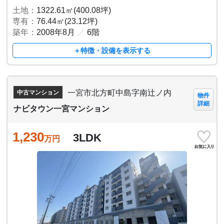
土地：
1322.61㎡(400.08坪)
専有：
76.44㎡(23.12坪)
築年：
2008年8月
／
6階
＋特徴・設備を表示する
一宮市北方町中島字南辻ノ内
中古マンション
物件
詳細
ナビタウン一宮マンション
1,230
3LDK
万円