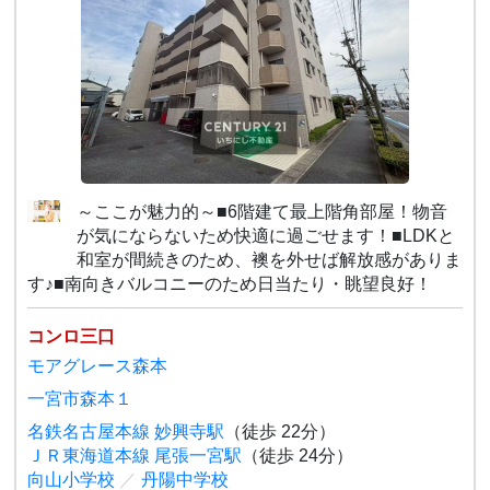
～ここが魅力的～■6階建て最上階角部屋！物音
が気にならないため快適に過ごせます！■LDKと
和室が間続きのため、襖を外せば解放感がありま
す♪■南向きバルコニーのため日当たり・眺望良好！
コンロ三口
モアグレース森本
一宮市森本１
名鉄名古屋本線 妙興寺駅
（徒歩 22分）
ＪＲ東海道本線 尾張一宮駅
（徒歩 24分）
向山小学校
／
丹陽中学校