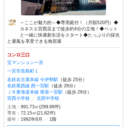
～ここが魅力的～◆専用庭付！（月額520円）◆
カネスエ宮西店まで徒歩約4分の立地！◆ペット
と一緒に快適新生活をスタート◆たっぷりの採光
と通風を享受できる角部屋
コンロ三口
宝マンション一宮
一宮市長島町１
名鉄名古屋本線 今伊勢駅
（徒歩 25分）
名鉄尾西線 西一宮駅
（徒歩 28分）
ＪＲ東海道本線 尾張一宮駅
（徒歩 29分）
宮西小学校
／
北部中学校
土地：
991.73㎡(299.99坪)
専有：
72.15㎡(21.82坪)
築年：
1992年8月
／
1階