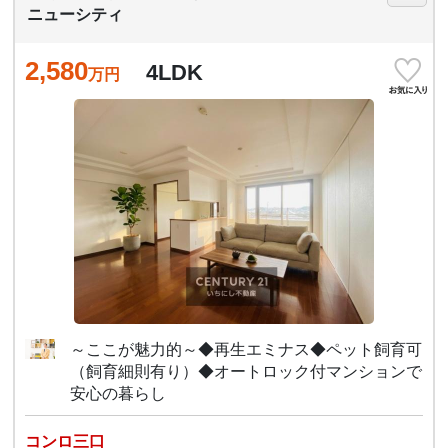
ニューシティ
2,580
4LDK
万円
～ここが魅力的～◆再生エミナス◆ペット飼育可
（飼育細則有り）◆オートロック付マンションで
安心の暮らし
コンロ三口