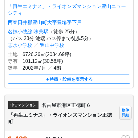
「再生エミナス」・ライオンズマンション豊山ニュー
シティ
西春日井郡豊山町大字豊場字下戸
名鉄小牧線 味美駅
（徒歩 25分）
（バス 23分 池端 バス停まで徒歩5分）
志水小学校
／
豊山中学校
土地：
6726.26㎡(2034.69坪)
専有：
101.12㎡(30.58坪)
築年：
2002年7月
／
4階
＋特徴・設備を表示する
名古屋市港区正徳町６
中古マンション
物件
「再生エミナス」・ライオンズマンション正徳
詳細
町