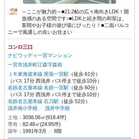
～ここが魅力的～■21.2帖の広々南向きLDK！開
放感のある空間です♪■LDKと続き間の和室は、
客間やお子様の遊び場にぴったり！■二面バルコ
ニーで風通しの良いお住まい
コンロ三口
ナビウッディ一宮マンション
一宮市浅井町江森字森前
ＪＲ東海道本線 尾張一宮駅
（徒歩 61分）
（バス 17分 西浅井 バス停まで徒歩10分）
名鉄名古屋本線 名鉄一宮駅
（徒歩 60分）
（バス 17分 西浅井 バス停まで徒歩10分）
名鉄名古屋本線 石刀駅
（徒歩 52分）
浅井南小学校
／
浅井中学校
土地：
3036.06㎡(918.4坪)
専有：
82.48㎡(24.95坪)
築年：
1991年3月
／
8階