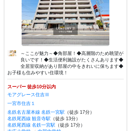
～ここが魅力～◆角部屋！◆高層階のため眺望が
良いです！◆生活便利施設がたくさんあります◆
全居室収納があり部屋の中をきれいに保ちます◆
お子様も住みやすい住環境！
スーパー 徒歩10分以内
モアグレース住吉Ⅲ
一宮市住吉１
名鉄名古屋本線 名鉄一宮駅
（徒歩 17分）
名鉄尾西線 観音寺駅
（徒歩 13分）
名鉄尾西線 名鉄一宮駅
（徒歩 17分）