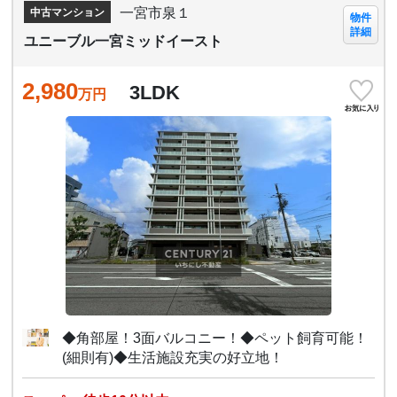
一宮市泉１
中古マンション
物件
詳細
ユニーブル一宮ミッドイースト
2,980
3LDK
万円
◆角部屋！3面バルコニー！◆ペット飼育可能！
(細則有)◆生活施設充実の好立地！