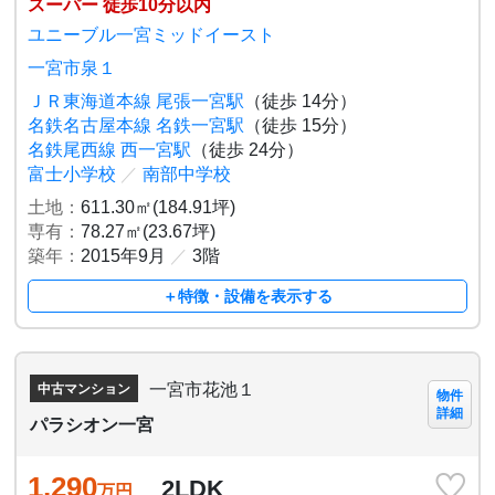
スーパー 徒歩10分以内
ユニーブル一宮ミッドイースト
一宮市泉１
ＪＲ東海道本線 尾張一宮駅
（徒歩 14分）
名鉄名古屋本線 名鉄一宮駅
（徒歩 15分）
名鉄尾西線 西一宮駅
（徒歩 24分）
富士小学校
／
南部中学校
土地：
611.30㎡(184.91坪)
専有：
78.27㎡(23.67坪)
築年：
2015年9月
／
3階
＋特徴・設備を表示する
一宮市花池１
中古マンション
物件
詳細
パラシオン一宮
1,290
2LDK
万円