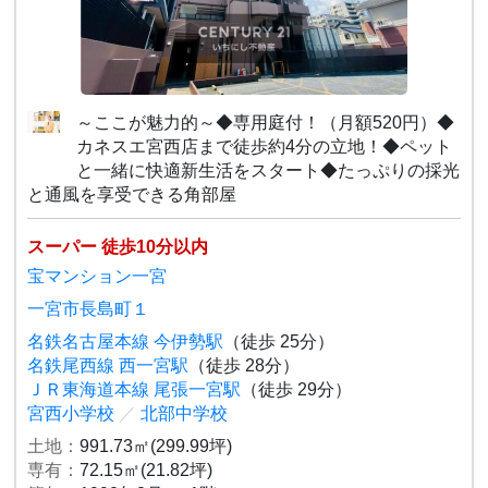
～ここが魅力的～◆専用庭付！（月額520円）◆
カネスエ宮西店まで徒歩約4分の立地！◆ペット
と一緒に快適新生活をスタート◆たっぷりの採光
と通風を享受できる角部屋
スーパー 徒歩10分以内
宝マンション一宮
一宮市長島町１
名鉄名古屋本線 今伊勢駅
（徒歩 25分）
名鉄尾西線 西一宮駅
（徒歩 28分）
ＪＲ東海道本線 尾張一宮駅
（徒歩 29分）
宮西小学校
／
北部中学校
土地：
991.73㎡(299.99坪)
専有：
72.15㎡(21.82坪)