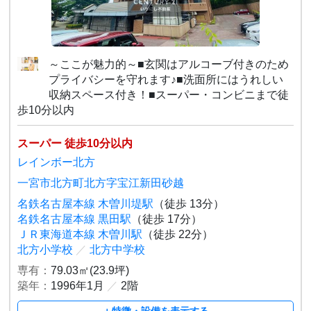
～ここが魅力的～■玄関はアルコーブ付きのため
プライバシーを守れます♪■洗面所にはうれしい
収納スペース付き！■スーパー・コンビニまで徒
歩10分以内
スーパー 徒歩10分以内
レインボー北方
一宮市北方町北方字宝江新田砂越
名鉄名古屋本線 木曽川堤駅
（徒歩 13分）
名鉄名古屋本線 黒田駅
（徒歩 17分）
ＪＲ東海道本線 木曽川駅
（徒歩 22分）
北方小学校
／
北方中学校
専有：
79.03㎡(23.9坪)
築年：
1996年1月
／
2階