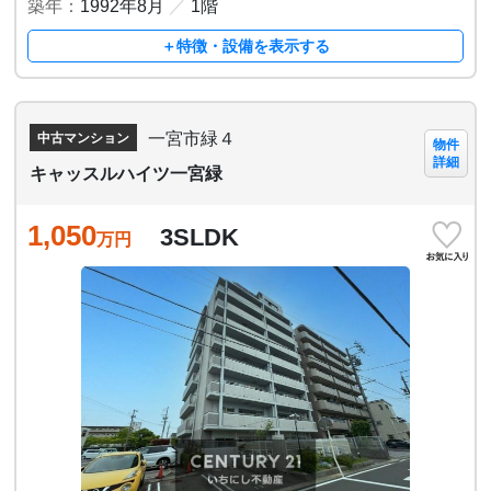
築年：
1992年8月
／
1階
＋特徴・設備を表示する
一宮市緑４
中古マンション
物件
詳細
キャッスルハイツ一宮緑
1,050
3SLDK
万円