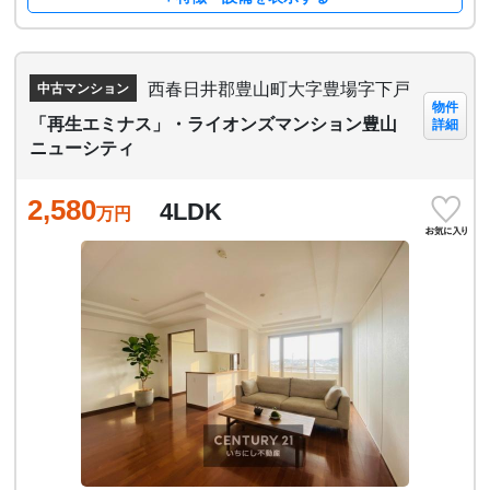
西春日井郡豊山町大字豊場字下戸
中古マンション
物件
「再生エミナス」・ライオンズマンション豊山
詳細
ニューシティ
2,580
4LDK
万円