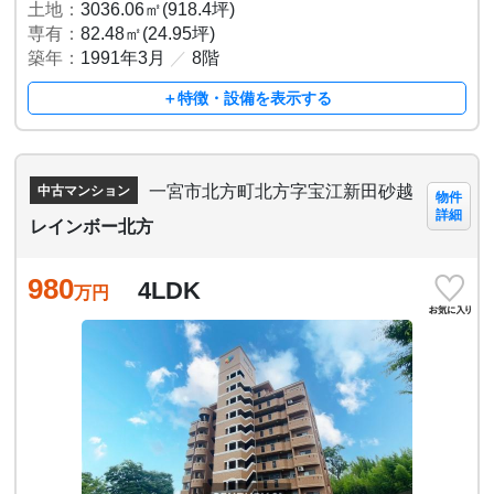
土地：
3036.06㎡(918.4坪)
専有：
82.48㎡(24.95坪)
築年：
1991年3月
／
8階
＋特徴・設備を表示する
一宮市北方町北方字宝江新田砂越
中古マンション
物件
詳細
レインボー北方
980
4LDK
万円