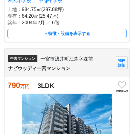
末広小学校
／
中部中学校
土地：
984.75㎡(297.88坪)
専有：
84.20㎡(25.47坪)
築年：
2004年2月
／
6階
＋特徴・設備を表示する
一宮市浅井町江森字森前
中古マンション
物件
詳細
ナビウッディ一宮マンション
790
3LDK
万円