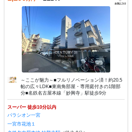
～ここが魅力～■フルリノベーション済！約20.5
帖の広々LDK■東南角部屋・専用庭付きの1階部
分■名鉄名古屋本線「妙興寺」駅徒歩9分
スーパー 徒歩10分以内
パラシオン一宮
一宮市花池１