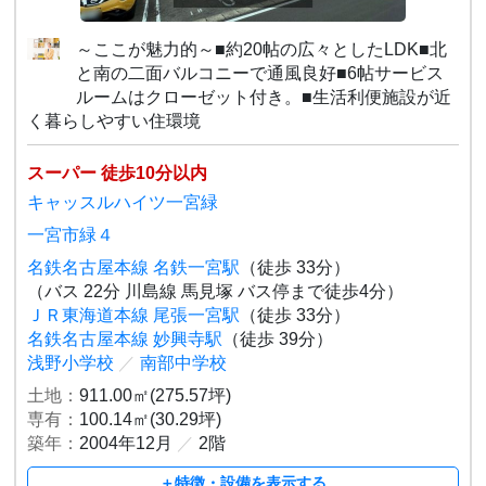
～ここが魅力的～■約20帖の広々としたLDK■北
と南の二面バルコニーで通風良好■6帖サービス
ルームはクローゼット付き。■生活利便施設が近
く暮らしやすい住環境
スーパー 徒歩10分以内
キャッスルハイツ一宮緑
一宮市緑４
名鉄名古屋本線 名鉄一宮駅
（徒歩 33分）
（バス 22分 川島線 馬見塚 バス停まで徒歩4分）
ＪＲ東海道本線 尾張一宮駅
（徒歩 33分）
名鉄名古屋本線 妙興寺駅
（徒歩 39分）
浅野小学校
／
南部中学校
土地：
911.00㎡(275.57坪)
専有：
100.14㎡(30.29坪)
築年：
2004年12月
／
2階
＋特徴・設備を表示する