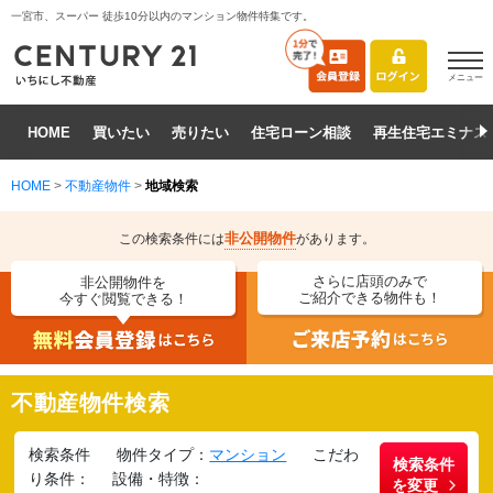
一宮市、スーパー 徒歩10分以内のマンション物件特集です。
メニュー
HOME
買いたい
売りたい
住宅ローン相談
再生住宅エミナス
HOME
>
不動産物件
>
地域検索
非公開物件
この検索条件には
があります。
さらに店頭のみで
非公開物件を
ご紹介できる物件も！
今すぐ閲覧できる！
不動産物件検索
検索条件
物件タイプ：
マンション
こだわ
検索条件
り条件：
設備・特徴：
を変更