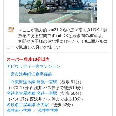
～ここが魅力的～■21.2帖の広々南向きLDK！開
放感のある空間です♪■LDKと続き間の和室は、
客間やお子様の遊び場にぴったり！■二面バルコ
ニーで風通しの良いお住まい
スーパー 徒歩10分以内
ナビウッディ一宮マンション
一宮市浅井町江森字森前
ＪＲ東海道本線 尾張一宮駅
（徒歩 61分）
（バス 17分 西浅井 バス停まで徒歩10分）
名鉄名古屋本線 名鉄一宮駅
（徒歩 60分）
（バス 17分 西浅井 バス停まで徒歩10分）
名鉄名古屋本線 石刀駅
（徒歩 52分）
浅井南小学校
／
浅井中学校