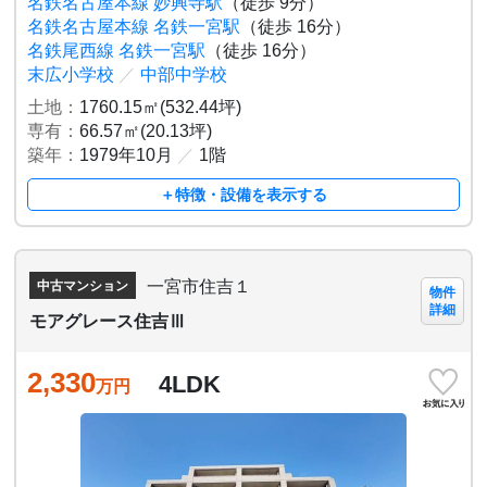
名鉄名古屋本線 妙興寺駅
（徒歩 9分）
名鉄名古屋本線 名鉄一宮駅
（徒歩 16分）
名鉄尾西線 名鉄一宮駅
（徒歩 16分）
末広小学校
／
中部中学校
土地：
1760.15㎡(532.44坪)
専有：
66.57㎡(20.13坪)
築年：
1979年10月
／
1階
＋特徴・設備を表示する
一宮市住吉１
中古マンション
物件
詳細
モアグレース住吉Ⅲ
2,330
4LDK
万円