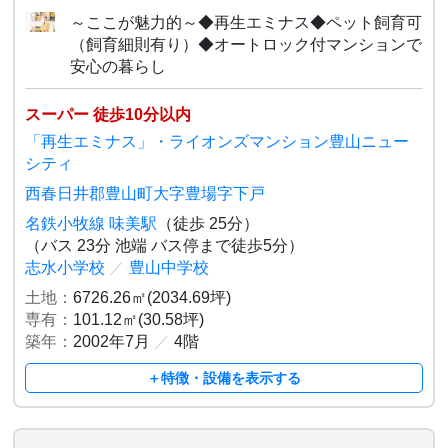
～ここが魅力的～◆再生エミナス◆ペット飼育可
（飼育細則有り）◆オートロック付マンションで
安心の暮らし
スーパー 徒歩10分以内
「再生エミナス」・ライオンズマンション豊山ニュー
シティ
西春日井郡豊山町大字豊場字下戸
名鉄小牧線 味美駅
（徒歩 25分）
（バス 23分 池端 バス停まで徒歩5分）
志水小学校
／
豊山中学校
土地：
6726.26㎡(2034.69坪)
専有：
101.12㎡(30.58坪)
築年：
2002年7月
／
4階
＋特徴・設備を表示する