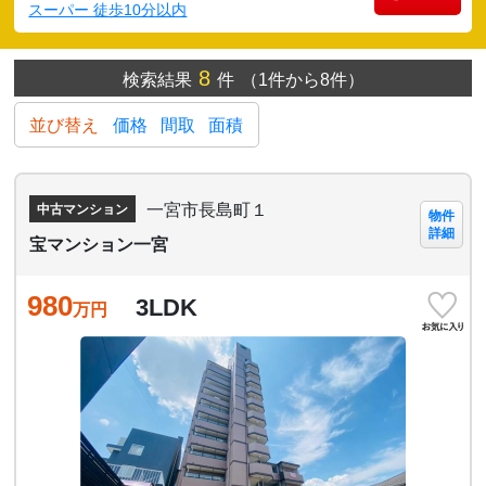
スーパー 徒歩10分以内
8
検索結果
件
（1件から8件）
並び替え
価格
間取
面積
一宮市長島町１
中古マンション
物件
詳細
宝マンション一宮
980
3LDK
万円