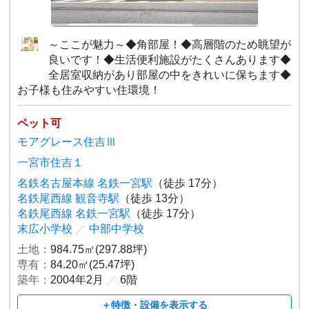
～ここが魅力～◆角部屋！◆高層階のため眺望が
良いです！◆生活便利施設がたくさんあります◆
全居室収納があり部屋の中をきれいに保ちます◆
お子様も住みやすい住環境！
ペット可
モアグレース住吉Ⅲ
一宮市住吉１
名鉄名古屋本線 名鉄一宮駅
（徒歩 17分）
名鉄尾西線 観音寺駅
（徒歩 13分）
名鉄尾西線 名鉄一宮駅
（徒歩 17分）
末広小学校
／
中部中学校
土地：
984.75㎡(297.88坪)
専有：
84.20㎡(25.47坪)
築年：
2004年2月
／
6階
＋特徴・設備を表示する