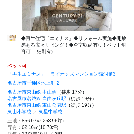
◆再生住宅『エミナス』◆リフォーム実施◆開放
感ある広々リビング！◆全室収納有り！ペット飼
育可！(細則有)
ペット可
「再生エミナス」・ライオンズマンション猫洞第3
名古屋市千種区池上町２
名古屋市東山線 本山駅
（徒歩 17分）
名古屋市名城線 自由ヶ丘駅
（徒歩 19分）
名古屋市東山線 東山公園駅
（徒歩 19分）
東山小学校
／
東星中学校
土地：
856.07㎡(258.96坪)
専有：
62.10㎡(18.78坪)
築年：
1977年10月
／
3階