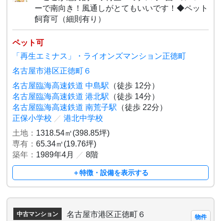
ーで南向き！風通しがとてもいいです！◆ペット
飼育可（細則有り）
ペット可
「再生エミナス」・ライオンズマンション正徳町
名古屋市港区正徳町６
名古屋臨海高速鉄道 中島駅
（徒歩 12分）
名古屋臨海高速鉄道 港北駅
（徒歩 14分）
名古屋臨海高速鉄道 南荒子駅
（徒歩 22分）
正保小学校
／
港北中学校
土地：
1318.54㎡(398.85坪)
専有：
65.34㎡(19.76坪)
築年：
1989年4月
／
8階
＋特徴・設備を表示する
名古屋市港区正徳町６
中古マンション
物件