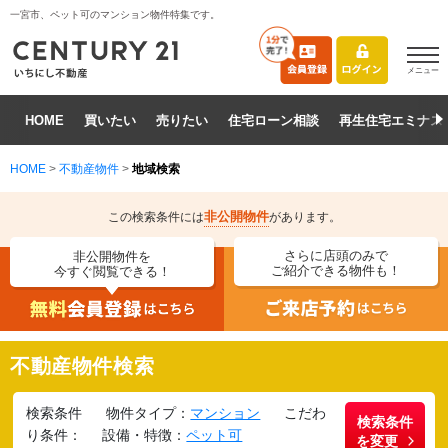
一宮市、ペット可のマンション物件特集です。
メニュー
HOME
買いたい
売りたい
住宅ローン相談
再生住宅エミナス
HOME
>
不動産物件
>
地域検索
非公開物件
この検索条件には
があります。
さらに店頭のみで
非公開物件を
ご紹介できる物件も！
今すぐ閲覧できる！
不動産物件検索
検索条件
物件タイプ：
マンション
こだわ
検索条件
り条件：
設備・特徴：
ペット可
を変更