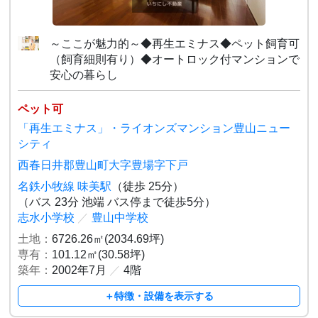
～ここが魅力的～◆再生エミナス◆ペット飼育可
（飼育細則有り）◆オートロック付マンションで
安心の暮らし
ペット可
「再生エミナス」・ライオンズマンション豊山ニュー
シティ
西春日井郡豊山町大字豊場字下戸
名鉄小牧線 味美駅
（徒歩 25分）
（バス 23分 池端 バス停まで徒歩5分）
志水小学校
／
豊山中学校
土地：
6726.26㎡(2034.69坪)
専有：
101.12㎡(30.58坪)
築年：
2002年7月
／
4階
＋特徴・設備を表示する