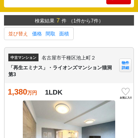
7
検索結果
件
（1件から7件）
並び替え
価格
間取
面積
名古屋市千種区池上町２
中古マンション
物件
「再生エミナス」・ライオンズマンション猫洞
詳細
第3
1,380
1LDK
万円