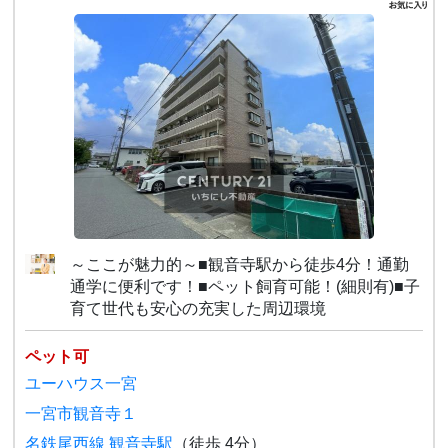
～ここが魅力的～■観音寺駅から徒歩4分！通勤
通学に便利です！■ペット飼育可能！(細則有)■子
育て世代も安心の充実した周辺環境
ペット可
ユーハウス一宮
一宮市観音寺１
名鉄尾西線 観音寺駅
（徒歩 4分）