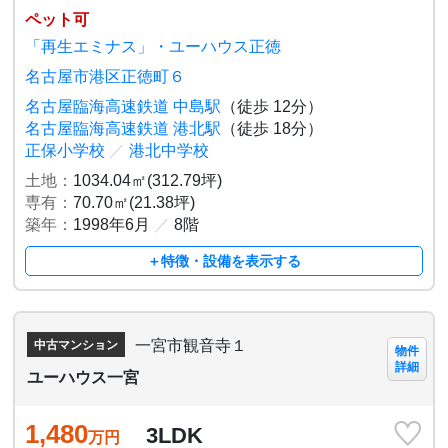
ペット可
「再生エミナス」・ユーハウス正徳
名古屋市港区正徳町６
名古屋臨海高速鉄道 中島駅
（徒歩 12分）
名古屋臨海高速鉄道 港北駅
（徒歩 18分）
正保小学校
／
港北中学校
土地：
1034.04㎡(312.79坪)
専有：
70.70㎡(21.38坪)
築年：
1998年6月
／
8階
＋特徴・設備を表示する
一宮市観音寺１
中古マンション
物件
詳細
ユーハウス一宮
1,480
3LDK
万円