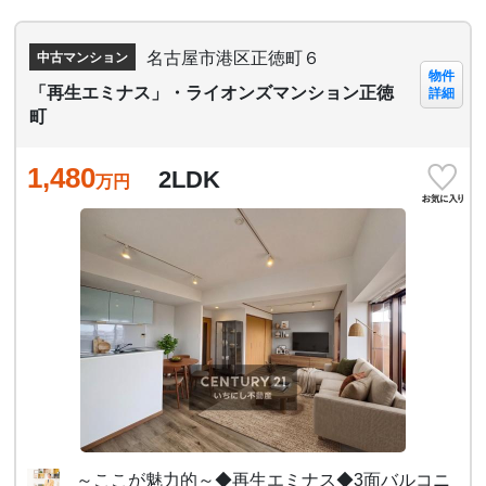
名古屋市港区正徳町６
中古マンション
物件
「再生エミナス」・ライオンズマンション正徳
詳細
町
1,480
2LDK
万円
～ここが魅力的～◆再生エミナス◆3面バルコニ