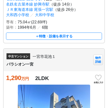
名鉄名古屋本線 妙興寺駅
（徒歩 14分）
ＪＲ東海道本線 尾張一宮駅
（徒歩 26分）
大和西小学校
／
大和中学校
専有：
75.04㎡(22.69坪)
築年：
1994年6月
／
6階
＋特徴・設備を表示する
一宮市花池１
中古マンション
物件
詳細
パラシオン一宮
1,290
2LDK
万円