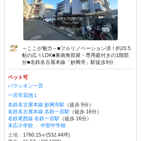
～ここが魅力～■フルリノベーション済！約20.5
帖の広々LDK■東南角部屋・専用庭付きの1階部
分■名鉄名古屋本線「妙興寺」駅徒歩9分
ペット可
パラシオン一宮
一宮市花池１
名鉄名古屋本線 妙興寺駅
（徒歩 9分）
名鉄名古屋本線 名鉄一宮駅
（徒歩 16分）
名鉄尾西線 名鉄一宮駅
（徒歩 16分）
末広小学校
／
中部中学校
土地：
1760.15㎡(532.44坪)