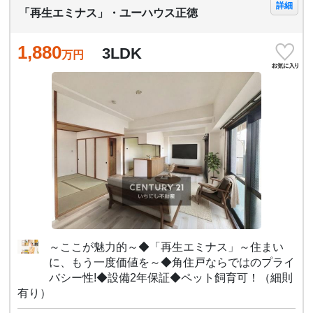
詳細
「再生エミナス」・ユーハウス正徳
1,880
3LDK
万円
～ここが魅力的～◆「再生エミナス」～住まい
に、もう一度価値を～◆角住戸ならではのプライ
バシー性!◆設備2年保証◆ペット飼育可！（細則
有り）