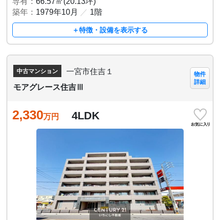
専有：
66.57㎡(20.13坪)
築年：
1979年10月
／
1階
＋特徴・設備を表示する
一宮市住吉１
中古マンション
物件
詳細
モアグレース住吉Ⅲ
2,330
4LDK
万円