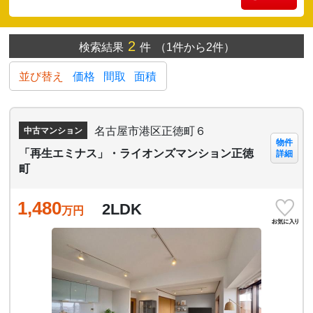
2
検索結果
件
（1件から2件）
並び替え
価格
間取
面積
名古屋市港区正徳町６
中古マンション
物件
「再生エミナス」・ライオンズマンション正徳
詳細
町
1,480
2LDK
万円