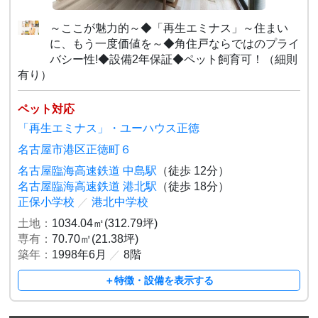
～ここが魅力的～◆「再生エミナス」～住まい
に、もう一度価値を～◆角住戸ならではのプライ
バシー性!◆設備2年保証◆ペット飼育可！（細則
有り）
ペット対応
「再生エミナス」・ユーハウス正徳
名古屋市港区正徳町６
名古屋臨海高速鉄道 中島駅
（徒歩 12分）
名古屋臨海高速鉄道 港北駅
（徒歩 18分）
正保小学校
／
港北中学校
土地：
1034.04㎡(312.79坪)
専有：
70.70㎡(21.38坪)
築年：
1998年6月
／
8階
＋特徴・設備を表示する