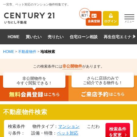
一宮市、ペット対応のマンション物件特集です。
メニュー
HOME
買いたい
売りたい
住宅ローン相談
再生住宅エミナス
HOME
>
不動産物件
>
地域検索
非公開物件
この検索条件には
があります。
さらに店頭のみで
非公開物件を
ご紹介できる物件も！
今すぐ閲覧できる！
不動産物件検索
検索条件
物件タイプ：
マンション
こだわ
検索条件
り条件：
設備・特徴：
ペット対応
を変更