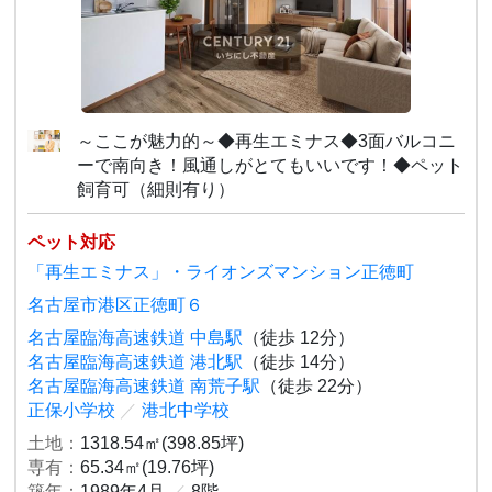
～ここが魅力的～◆再生エミナス◆3面バルコニ
ーで南向き！風通しがとてもいいです！◆ペット
飼育可（細則有り）
ペット対応
「再生エミナス」・ライオンズマンション正徳町
名古屋市港区正徳町６
名古屋臨海高速鉄道 中島駅
（徒歩 12分）
名古屋臨海高速鉄道 港北駅
（徒歩 14分）
名古屋臨海高速鉄道 南荒子駅
（徒歩 22分）
正保小学校
／
港北中学校
土地：
1318.54㎡(398.85坪)
専有：
65.34㎡(19.76坪)
築年：
1989年4月
／
8階