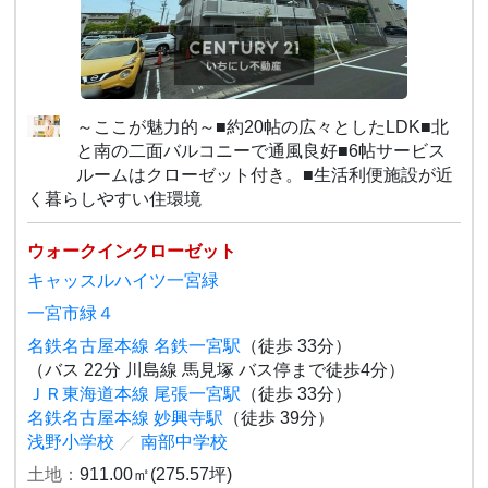
～ここが魅力的～■約20帖の広々としたLDK■北
と南の二面バルコニーで通風良好■6帖サービス
ルームはクローゼット付き。■生活利便施設が近
く暮らしやすい住環境
ウォークインクローゼット
キャッスルハイツ一宮緑
一宮市緑４
名鉄名古屋本線 名鉄一宮駅
（徒歩 33分）
（バス 22分 川島線 馬見塚 バス停まで徒歩4分）
ＪＲ東海道本線 尾張一宮駅
（徒歩 33分）
名鉄名古屋本線 妙興寺駅
（徒歩 39分）
浅野小学校
／
南部中学校
土地：
911.00㎡(275.57坪)