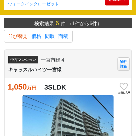
ウォークインクローゼット
6
検索結果
件
（1件から6件）
並び替え
価格
間取
面積
一宮市緑４
中古マンション
物件
詳細
キャッスルハイツ一宮緑
1,050
3SLDK
万円