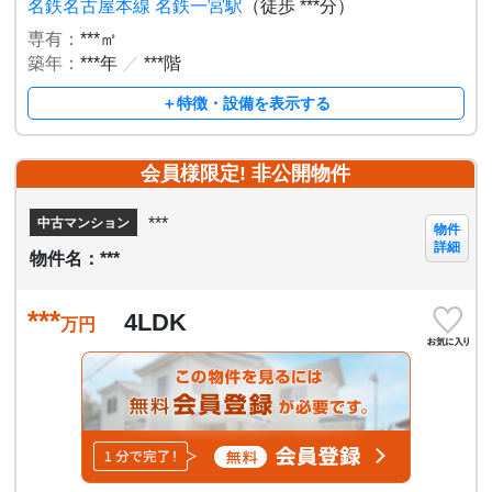
名鉄名古屋本線 名鉄一宮駅
（徒歩 ***分）
専有：
***㎡
築年：
***年
／
***階
＋特徴・設備を表示する
会員様限定! 非公開物件
***
中古マンション
物件
詳細
物件名：***
***
4LDK
万円