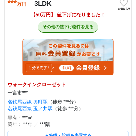
***
3LDK
万円
【50万円】 値下げになりました！
その他の値下げ物件を見る
ウォークインクローゼット
一宮市***
名鉄尾西線 奥町駅
（徒歩 ***分）
名鉄尾西線 玉ノ井駅
（徒歩 ***分）
専有：
***㎡
築年：
***年
／
***階
＋特徴・設備を表示する