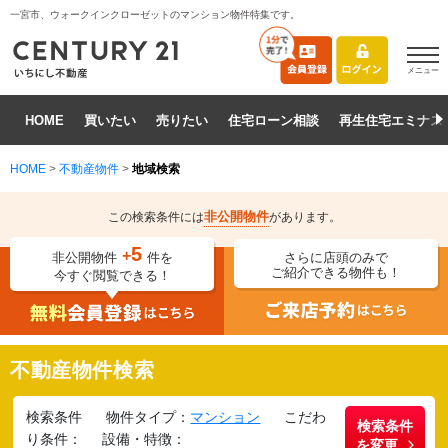
一宮市、ウォークインクローゼットのマンション物件特集です。
メニュー
HOME
買いたい
売りたい
住宅ローン相談
再生住宅エミナス
HOME
>
不動産物件
>
地域検索
非公開物件
この検索条件には
があります。
5
+
非公開物件
件を
さらに店頭のみで
ご紹介できる物件も！
今すぐ閲覧できる！
不動産物件検索
検索条件
物件タイプ：
マンション
こだわ
検索条件
り条件：
設備・特徴：
を変更