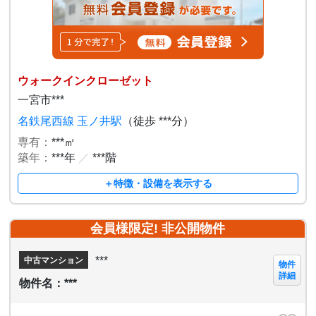
ウォークインクローゼット
一宮市***
名鉄尾西線 玉ノ井駅
（徒歩 ***分）
専有：
***㎡
築年：
***年
／
***階
＋特徴・設備を表示する
会員様限定! 非公開物件
***
中古マンション
物件
詳細
物件名：***