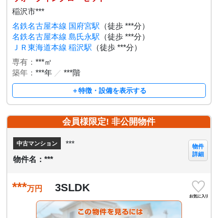
稲沢市***
名鉄名古屋本線 国府宮駅
（徒歩 ***分）
名鉄名古屋本線 島氏永駅
（徒歩 ***分）
ＪＲ東海道本線 稲沢駅
（徒歩 ***分）
専有：
***㎡
築年：
***年
／
***階
＋特徴・設備を表示する
会員様限定! 非公開物件
***
中古マンション
物件
詳細
物件名：***
***
3SLDK
万円