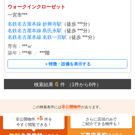
ウォークインクローゼット
一宮市***
名鉄名古屋本線 妙興寺駅
（徒歩 ***分）
名鉄名古屋本線 島氏永駅
（徒歩 ***分）
名鉄名古屋本線 名鉄一宮駅
（徒歩 ***分）
専有：
***㎡
築年：
***年
／
***階
＋特徴・設備を表示する
6
検索結果
件
（1件から6件）
非公開物件
この検索条件には
があります。
5
+
非公開物件
件を
さらに店頭のみで
ご紹介できる物件も！
今すぐ閲覧できる！