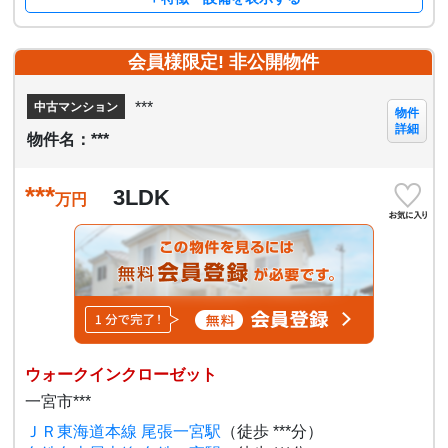
会員様限定! 非公開物件
***
中古マンション
物件
詳細
物件名：***
***
3LDK
万円
ウォークインクローゼット
一宮市***
ＪＲ東海道本線 尾張一宮駅
（徒歩 ***分）