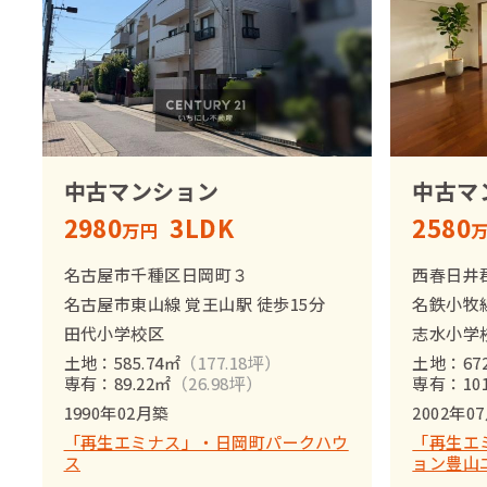
中古マンション
中古マ
2980
3LDK
2580
万円
名古屋市千種区日岡町３
西春日井
名古屋市東山線 覚王山駅 徒歩15分
名鉄小牧線
田代小学校区
志水小学
土地：585.74㎡
（177.18坪）
土地：672
専有：89.22㎡
（26.98坪）
専有：101
1990年02月築
2002年0
「再生エミナス」・日岡町パークハウ
「再生エ
ス
ョン豊山