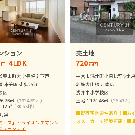
ンション
売土地
4LDK
720
万円
万円
郡豊山町大字豊場字下戸
一宮市浅井町小日比野字札
 味美駅 徒歩25分
名鉄犬山線 江南駅
校区
浅井中小学校区
6.26㎡
（2034.69坪）
土地：120.46㎡
（36.43坪）
.12㎡
（30.58坪）
■既存宅地要件あり！■お
7月築
スメーカーで建築可能！■
ミナス」・ライオンズマンシ
ニューシティ
地で、調整区域ならではの