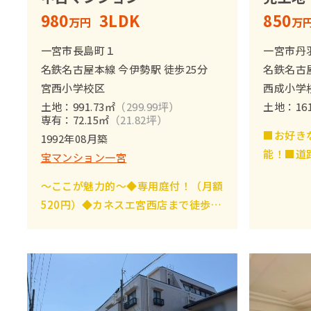
980
3LDK
850
万円
万
一宮市長島町１
一宮市丹
名鉄名古屋本線 今伊勢駅 徒歩25分
名鉄名古屋
宮西小学校区
西成小学
土地：991.73㎡
（299.99坪）
土地：161
専有：72.15㎡
（21.82坪）
■お好き
1992年08月築
能！■道
宝マンション一宮
きるため
～ここが魅力的～◆専用庭付！（月額
す♪■土
520円）◆カネスエ宮西店まで徒歩約
の立てや
4分の立地！◆ペットと一緒に快適新
生活をスタート◆たっぷりの採光と通
風を享受できる角部屋