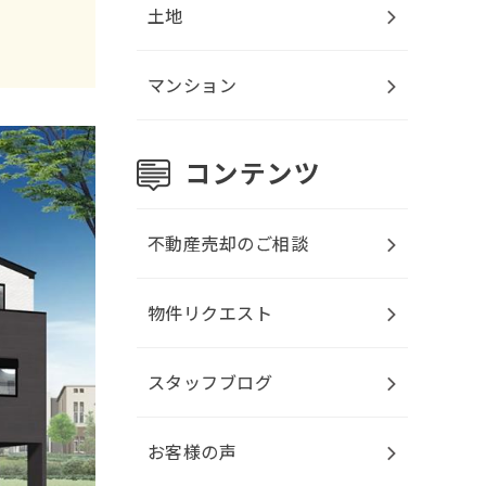
2026.7.09
固定資産税
土地
一宮市緑４ 中古マンション
を更
新しました！
マンション
2026.7.05
一宮市瀬部字小馬場 中古一戸建
て
を更新しました！
2026.7.03
一宮市泉１ 中古マンション
を更
新しました！
不動産売却のご相談
2026.6.29
物件リクエスト
一宮市萩原町滝字北平 売土地
を
更新しました！
スタッフブログ
2026.6.21
一宮市住吉１ 中古マンション
を
更新しました！
お客様の声
2026.6.19