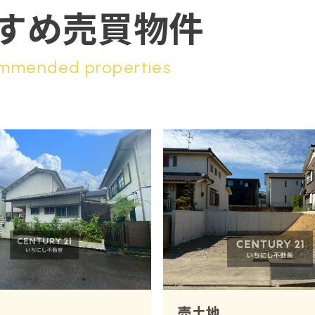
すめ売買物件
mmended properties
売土地