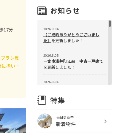
歩17分
2026.8.06
【ご成約ありがとうございまし
た】
を更新しました！
2026.8.05
築プラン豊
一宮市浅井町江森 中古一戸建て
近に揃い、
を更新しました！
！
2026.8.04
【一宮市文京一丁目 土地】
を更
新しました！
2026.7.29
【夏季休暇のお知らせ】
を更新し
ました！