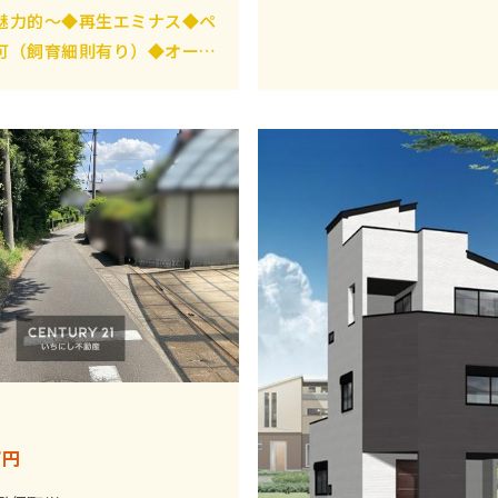
着いた環境■都市計画税や
魅力的～◆再生エミナス◆ペ
が抑えられます！
可（飼育細則有り）◆オート
マンションで安心の暮らし
万円