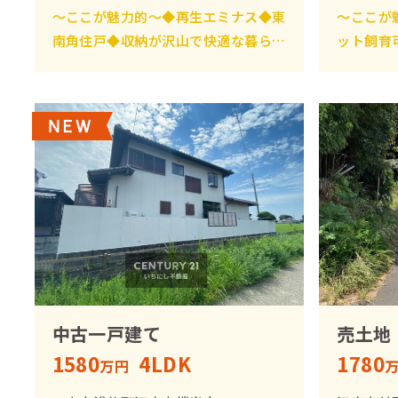
～ここが魅力的～◆再生エミナス◆東
～ここが
南角住戸◆収納が沢山で快適な暮らし
ット飼育
◆窓があるため、明るく開放的な浴室
ロック付
とキッチン！
中古一戸建て
売土地
1580
4LDK
1780
万円