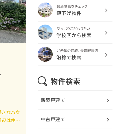
2026.7.24
先週末のご来店ありがとうござい
ました♪
を更新しました！
2026.7.23
名古屋市千種区池上町２ 中古マ
ンション
を更新しました！
2026.7.17
一宮市長島町１ 中古マンション
を更新しました！
子
2026.7.16
【定休日新設のお知らせ】
を更新
しました！
新築戸建て
2026.7.13
好きなハウ
一宮市住吉１ 中古マンション
を
中古戸建て
更新しました！
周辺は住宅
静かで落ち