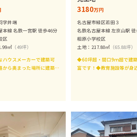
3180
円
万円
羽字井端
名古屋市緑区若田３
本線 名鉄一宮駅 徒歩46分
名鉄名古屋本線 左京山駅 徒
校区
相原小学校区
.99㎡
（49坪）
土地：217.80㎡
（65.88坪）
なハウスメーカーで建築可
◆60坪超・間口9ｍ超で建
路から奥まった場所に建築で
富です！◆教育施設等が身
、プライバシーの面も安心で
子育て世帯にピッタリです
地面積約49坪と建築プラン
すい大きさ！