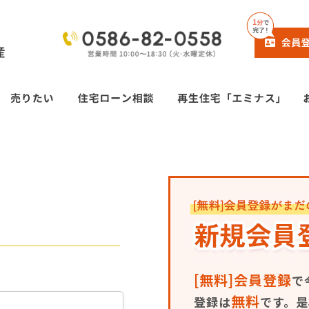
[無料]会員登録
で
無料
登録は
です。