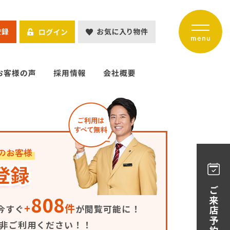
808
+
件
今すぐ
が閲覧可能に！
是非ご利用ください！！