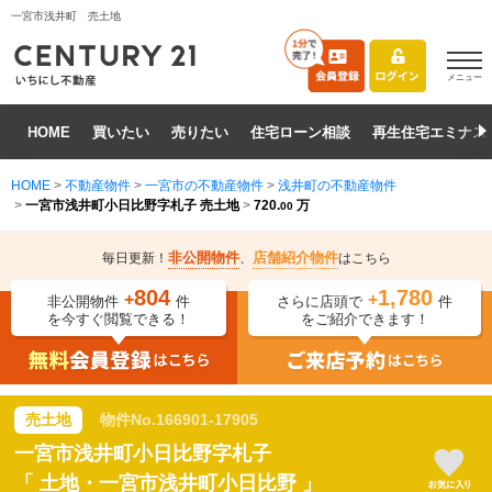
一宮市浅井町 売土地
メニュー
HOME
買いたい
売りたい
住宅ローン相談
再生住宅エミナス
HOME
>
不動産物件
>
一宮市の不動産物件
>
浅井町の不動産物件
>
一宮市浅井町小日比野字札子 売土地
>
720.
万
00
非公開物件
店舗紹介物件
毎日更新！
、
はこちら
804
1,780
+
+
非公開物件
件
さらに店頭で
件
を今すぐ閲覧できる！
をご紹介できます！
売土地
物件No.
166901-17905
一宮市浅井町小日比野字札子
「
土地・一宮市浅井町小日比野
」