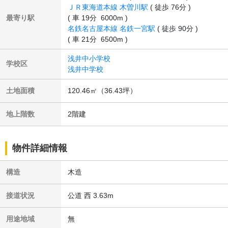
ＪＲ東海道本線 木曽川駅
( 徒歩 76分 )
最寄り駅
( 車 19分 6000m )
名鉄名古屋本線 名鉄一宮駅
( 徒歩 90分 )
( 車 21分 6500m )
浅井中小学校
学校区
浅井中学校
土地面積
120.46㎡
（36.43坪）
地上階数
2階建
物件詳細情報
構造
木造
接道状況
公道 西 3.63m
用途地域
無