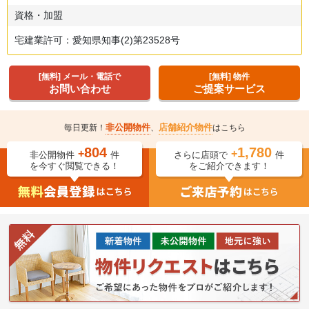
資格・加盟
宅建業許可：愛知県知事(2)第23528号
[無料] メール・電話で
[無料] 物件
お問い合わせ
ご提案サービス
非公開物件
店舗紹介物件
毎日更新！
、
はこちら
804
1,780
+
+
非公開物件
件
さらに店頭で
件
を今すぐ閲覧できる！
をご紹介できます！