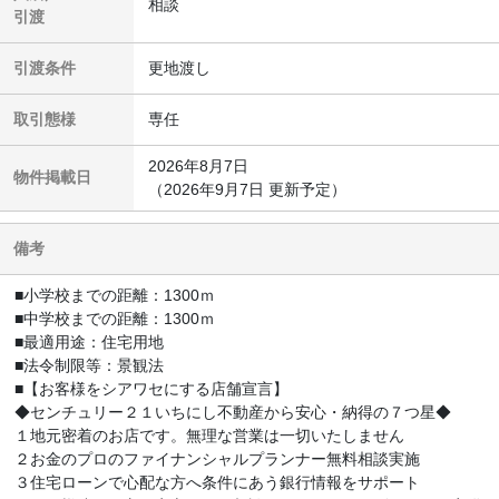
相談
引渡
引渡条件
更地渡し
取引態様
専任
2026年8月7日
物件掲載日
（2026年9月7日 更新予定）
備考
■小学校までの距離：1300ｍ
■中学校までの距離：1300ｍ
■最適用途：住宅用地
■法令制限等：景観法
■【お客様をシアワセにする店舗宣言】
◆センチュリー２１いちにし不動産から安心・納得の７つ星◆
１地元密着のお店です。無理な営業は一切いたしません
２お金のプロのファイナンシャルプランナー無料相談実施
３住宅ローンで心配な方へ条件にあう銀行情報をサポート