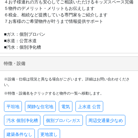
４お子様連れの方も安心してご相談いただけるキッズスペース完備
５物件のデメリット・メリットもお伝えします
６税金、相続など提携している専門家をご紹介します
７お客様のご希望物件が叶うまで情報提供サポート
■ガス：個別プロパン
■水道：公営水道
■汚水：個別浄化槽
特徴・設備
※設備・仕様は現況と異なる場合がございます。詳細はお問い合わせくださ
い。
※特徴・設備名をクリックすると物件の一覧へ移動します。
平坦地
閑静な住宅地
電気
上水道 公営
汚水 個別浄化槽
個別プロパンガス
周辺交通量少なめ
建築条件なし
更地渡し