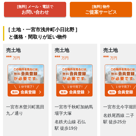
[無料] メール・電話で
[無料] 物件
お問い合わせ
ご提案サービス
[
土地・一宮市浅井町小日比野
]
と価格・間取りが近い物件
売土地
売土地
売土地
***
***
***
万円
万円
万円
一宮市木曽川町黒田
一宮市千秋町加納馬
一宮市北今字堀
九ノ通り
場字大塚
名鉄尾西線 二子
名鉄犬山線 石仏
駅 徒歩25分
駅 徒歩19分