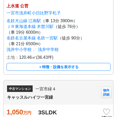
上水道 公営
一宮市浅井町小日比野字札子
名鉄犬山線 江南駅
（車 13分 3900m）
ＪＲ東海道本線 木曽川駅
（徒歩 76分）
（車 19分 6000m）
名鉄名古屋本線 名鉄一宮駅
（徒歩 90分）
（車 21分 6500m）
浅井中小学校
／
浅井中学校
土地：
120.46㎡(36.43坪)
＋特徴・設備を表示する
一宮市緑４
中古マンション
物件
詳細
キャッスルハイツ一宮緑
1,050
3SLDK
万円