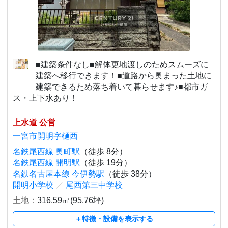
■建築条件なし■解体更地渡しのためスムーズに
建築へ移行できます！■道路から奥まった土地に
建築できるため落ち着いて暮らせます♪■都市ガ
ス・上下水あり！
上水道 公営
一宮市開明字樋西
名鉄尾西線 奥町駅
（徒歩 8分）
名鉄尾西線 開明駅
（徒歩 19分）
名鉄名古屋本線 今伊勢駅
（徒歩 38分）
開明小学校
／
尾西第三中学校
土地：
316.59㎡(95.76坪)
＋特徴・設備を表示する