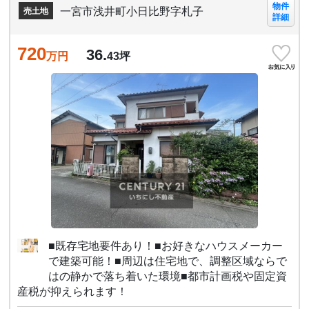
物件
一宮市浅井町小日比野字札子
売土地
詳細
720
36.
万円
43
坪
■既存宅地要件あり！■お好きなハウスメーカー
で建築可能！■周辺は住宅地で、調整区域ならで
はの静かで落ち着いた環境■都市計画税や固定資
産税が抑えられます！