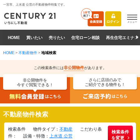
一宮市、上水道 公営の不動産物件特集です。
メニュー
HOME
買いたい
売りたい
住宅ローン相談
再生住宅エミナス
HOME
>
不動産物件
>
地域検索
非公開物件
この検索条件には
があります。
さらに店頭のみで
非公開物件を
ご紹介できる物件も！
今すぐ閲覧できる！
不動産物件検索
検索条件
物件タイプ：
不動産
こだわり条
検索条件
件：
設備・特徴：
上水道 公営
を変更