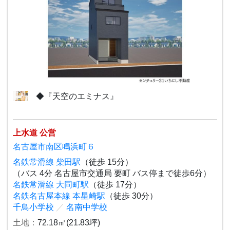
◆『天空のエミナス』
上水道 公営
名古屋市南区鳴浜町６
名鉄常滑線 柴田駅
（徒歩 15分）
（バス 4分 名古屋市交通局 要町 バス停まで徒歩6分）
名鉄常滑線 大同町駅
（徒歩 17分）
名鉄名古屋本線 本星崎駅
（徒歩 30分）
千鳥小学校
／
名南中学校
土地：
72.18㎡(21.83坪)