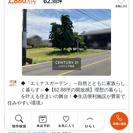
1,880
62.
万円
88
坪
◆「エミナスガーデン」～自然とともに家族らし
く暮らす～◆【62.88坪の開放感】理想の暮らし
を叶える住まいの舞台！◆生活便利施設が豊富で
住みやすい環境♪
上水道 公営
江南市飛高町泉