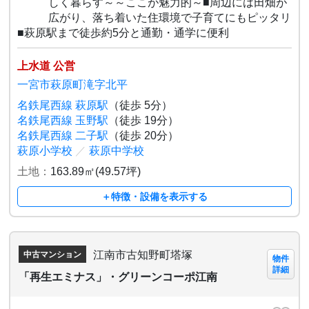
しく暮らす～～ここが魅力的～■周辺には田畑が
広がり、落ち着いた住環境で子育てにもピッタリ
■萩原駅まで徒歩約5分と通勤・通学に便利
上水道 公営
一宮市萩原町滝字北平
名鉄尾西線 萩原駅
（徒歩 5分）
名鉄尾西線 玉野駅
（徒歩 19分）
名鉄尾西線 二子駅
（徒歩 20分）
萩原小学校
／
萩原中学校
土地：
163.89㎡(49.57坪)
＋特徴・設備を表示する
江南市古知野町塔塚
中古マンション
物件
詳細
「再生エミナス」・グリーンコーポ江南