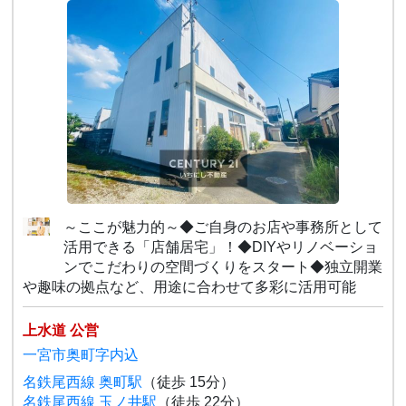
～ここが魅力的～◆ご自身のお店や事務所として
活用できる「店舗居宅」！◆DIYやリノベーショ
ンでこだわりの空間づくりをスタート◆独立開業
や趣味の拠点など、用途に合わせて多彩に活用可能
上水道 公営
一宮市奥町字内込
名鉄尾西線 奥町駅
（徒歩 15分）
名鉄尾西線 玉ノ井駅
（徒歩 22分）