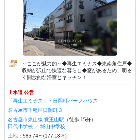
～ここが魅力的～◆再生エミナス◆東南角住戸◆
収納が沢山で快適な暮らし◆窓があるため、明る
く開放的な浴室とキッチン！
上水道 公営
「再生エミナス」・日岡町パークハウス
名古屋市千種区日岡町３
名古屋市東山線 覚王山駅
（徒歩 15分）
田代小学校
／
城山中学校
土地：
585.74㎡(177.18坪)