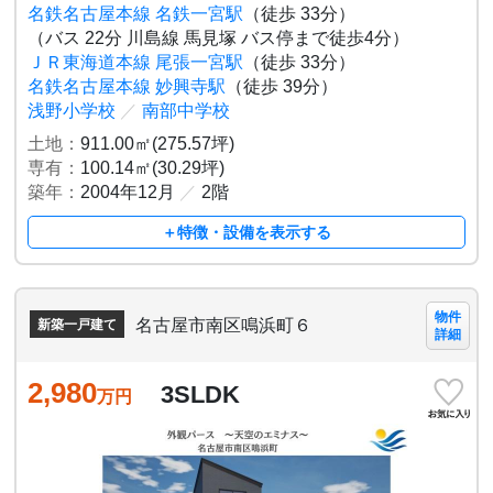
名鉄名古屋本線 名鉄一宮駅
（徒歩 33分）
（バス 22分 川島線 馬見塚 バス停まで徒歩4分）
ＪＲ東海道本線 尾張一宮駅
（徒歩 33分）
名鉄名古屋本線 妙興寺駅
（徒歩 39分）
浅野小学校
／
南部中学校
土地：
911.00㎡(275.57坪)
専有：
100.14㎡(30.29坪)
築年：
2004年12月
／
2階
＋特徴・設備を表示する
物件
名古屋市南区鳴浜町６
新築一戸建て
詳細
2,980
3SLDK
万円