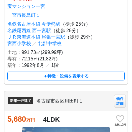
宝マンション一宮
一宮市長島町１
名鉄名古屋本線 今伊勢駅
（徒歩 25分）
名鉄尾西線 西一宮駅
（徒歩 28分）
ＪＲ東海道本線 尾張一宮駅
（徒歩 29分）
宮西小学校
／
北部中学校
土地：
991.73㎡(299.99坪)
専有：
72.15㎡(21.82坪)
築年：
1992年8月
／
1階
＋特徴・設備を表示する
物件
名古屋市西区貝田町１
新築一戸建て
詳細
5,680
4LDK
万円