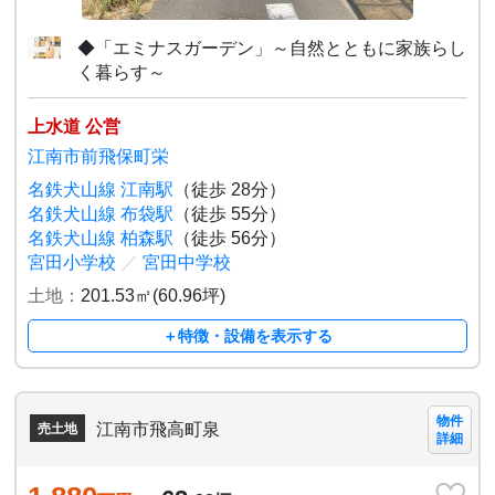
◆「エミナスガーデン」～自然とともに家族らし
く暮らす～
上水道 公営
江南市前飛保町栄
名鉄犬山線 江南駅
（徒歩 28分）
名鉄犬山線 布袋駅
（徒歩 55分）
名鉄犬山線 柏森駅
（徒歩 56分）
宮田小学校
／
宮田中学校
土地：
201.53㎡(60.96坪)
＋特徴・設備を表示する
物件
江南市飛高町泉
売土地
詳細