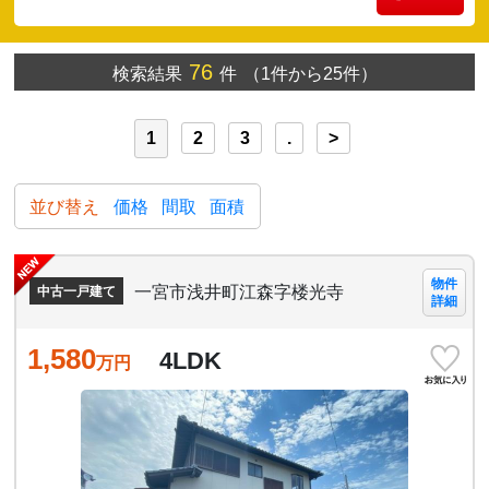
76
検索結果
件
（1件から25件）
1
2
3
.
>
並び替え
価格
間取
面積
物件
一宮市浅井町江森字楼光寺
中古一戸建て
詳細
1,580
4LDK
万円