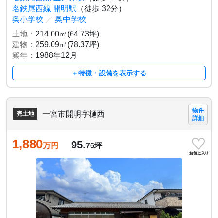
名鉄尾西線 開明駅
（徒歩 32分）
奥小学校
／
奥中学校
土地：
214.00㎡(64.73坪)
建物：
259.09㎡(78.37坪)
築年：
1988年12月
＋特徴・設備を表示する
物件
一宮市開明字樋西
売土地
詳細
1,880
95.
万円
76
坪