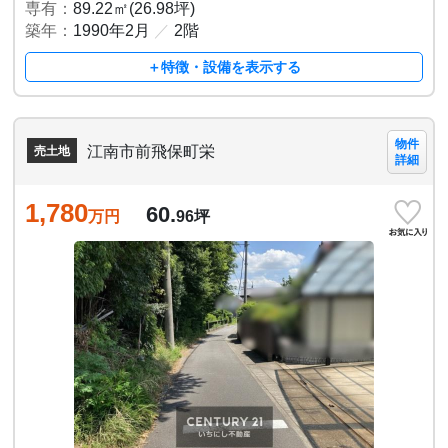
専有：
89.22㎡(26.98坪)
築年：
1990年2月
／
2階
＋特徴・設備を表示する
物件
江南市前飛保町栄
売土地
詳細
1,780
60.
万円
96
坪