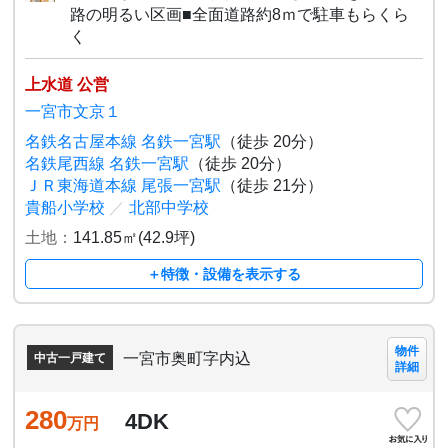
路の明るい区画■全面道路約8ｍで駐車もらくら
く
上水道 公営
一宮市文京１
名鉄名古屋本線 名鉄一宮駅
（徒歩 20分）
名鉄尾西線 名鉄一宮駅
（徒歩 20分）
ＪＲ東海道本線 尾張一宮駅
（徒歩 21分）
貴船小学校
／
北部中学校
土地：
141.85㎡(42.9坪)
＋特徴・設備を表示する
物件
一宮市奥町字内込
中古一戸建て
詳細
280
4DK
万円