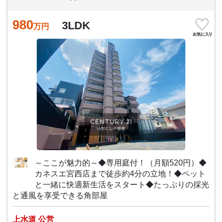
980
3LDK
万円
～ここが魅力的～◆専用庭付！（月額520円）◆
カネスエ宮西店まで徒歩約4分の立地！◆ペット
と一緒に快適新生活をスタート◆たっぷりの採光
と通風を享受できる角部屋
上水道 公営