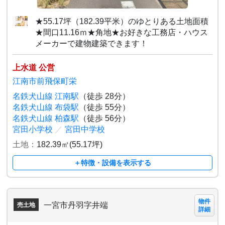
★55.17坪（182.39平米）のゆとりある土地面積
★間口11.16ｍ★角地★お好きな工務店・ハウス
メーカーで建物建築できます！
上水道 公営
江南市前飛保町栄
名鉄犬山線 江南駅
（徒歩 28分）
名鉄犬山線 布袋駅
（徒歩 55分）
名鉄犬山線 柏森駅
（徒歩 56分）
宮田小学校
／
宮田中学校
土地：
182.39㎡(55.17坪)
＋特徴・設備を表示する
物件
一宮市丹羽字井端
売土地
詳細