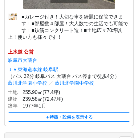
■ガレージ付き！大切な車を綺麗に保管できま
す！■部屋数４部屋！大人数での生活でも可能で
す！■鉄筋コンクリート造！■土地広々70坪以
上！使い方も様々です！
上水道 公営
岐阜市大蔵台
ＪＲ東海道本線 岐阜駅
（バス 32分 岐阜バス 大蔵台 バス停まで徒歩4分）
藍川北学園小学校
／
藍川北学園中学校
土地：
255.90㎡(77.4坪)
建物：
239.58㎡(72.47坪)
築年：
1977年1月
＋特徴・設備を表示する