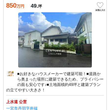
850
49.
万円
坪
■お好きなハウスメーカーで建築可能！■道路か
ら奥まった場所に建築できるため、プライバシー
の面も安心です♪■土地面積約49坪と建築プラン
の立てやすい大きさ！
上水道 公営
一宮市丹羽字井端