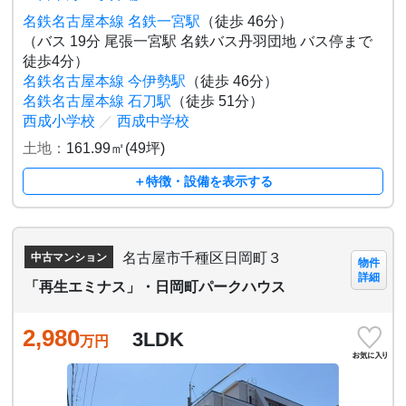
名鉄名古屋本線 名鉄一宮駅
（徒歩 46分）
（バス 19分 尾張一宮駅 名鉄バス丹羽団地 バス停まで
徒歩4分）
名鉄名古屋本線 今伊勢駅
（徒歩 46分）
名鉄名古屋本線 石刀駅
（徒歩 51分）
西成小学校
／
西成中学校
土地：
161.99㎡(49坪)
＋特徴・設備を表示する
名古屋市千種区日岡町３
中古マンション
物件
詳細
「再生エミナス」・日岡町パークハウス
2,980
3LDK
万円