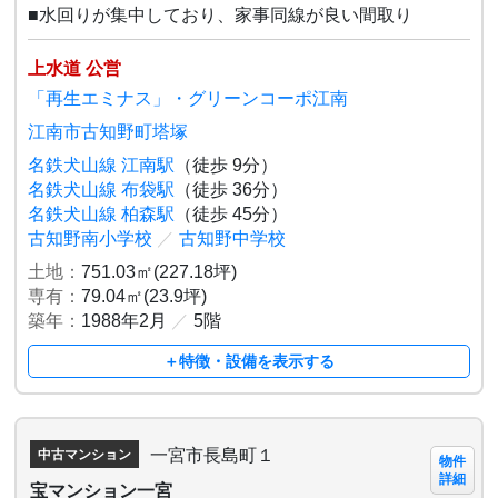
■水回りが集中しており、家事同線が良い間取り
上水道 公営
「再生エミナス」・グリーンコーポ江南
江南市古知野町塔塚
名鉄犬山線 江南駅
（徒歩 9分）
名鉄犬山線 布袋駅
（徒歩 36分）
名鉄犬山線 柏森駅
（徒歩 45分）
古知野南小学校
／
古知野中学校
土地：
751.03㎡(227.18坪)
専有：
79.04㎡(23.9坪)
築年：
1988年2月
／
5階
＋特徴・設備を表示する
一宮市長島町１
中古マンション
物件
詳細
宝マンション一宮