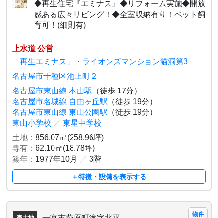
◆再生住宅『エミナス』◆リフォーム実施◆開放
感ある広々リビング！◆全室収納有り！ペット飼
育可！(細則有)
上水道 公営
「再生エミナス」・ライオンズマンション猫洞第3
名古屋市千種区池上町２
名古屋市東山線 本山駅
（徒歩 17分）
名古屋市名城線 自由ヶ丘駅
（徒歩 19分）
名古屋市東山線 東山公園駅
（徒歩 19分）
東山小学校
／
東星中学校
土地：
856.07㎡(258.96坪)
専有：
62.10㎡(18.78坪)
築年：
1977年10月
／
3階
＋特徴・設備を表示する
物件
一宮市萩原町滝字北平
売土地