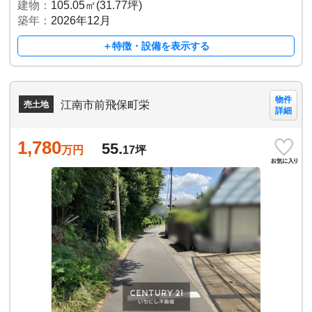
建物：
105.05㎡(31.77坪)
築年：
2026年12月
＋特徴・設備を表示する
物件
江南市前飛保町栄
売土地
詳細
1,780
55.
万円
17
坪