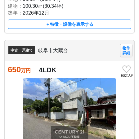
建物：
100.30㎡(30.34坪)
築年：
2026年12月
＋特徴・設備を表示する
物件
岐阜市大蔵台
中古一戸建て
詳細
650
4LDK
万円