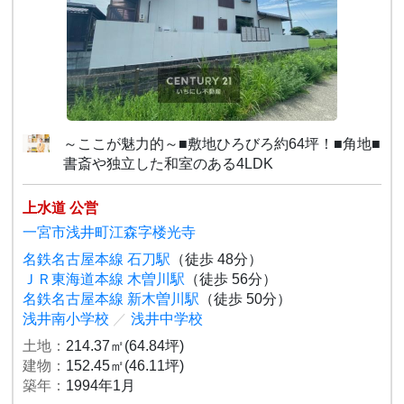
～ここが魅力的～■敷地ひろびろ約64坪！■角地■
書斎や独立した和室のある4LDK
上水道 公営
一宮市浅井町江森字楼光寺
名鉄名古屋本線 石刀駅
（徒歩 48分）
ＪＲ東海道本線 木曽川駅
（徒歩 56分）
名鉄名古屋本線 新木曽川駅
（徒歩 50分）
浅井南小学校
／
浅井中学校
土地：
214.37㎡(64.84坪)
建物：
152.45㎡(46.11坪)
築年：
1994年1月