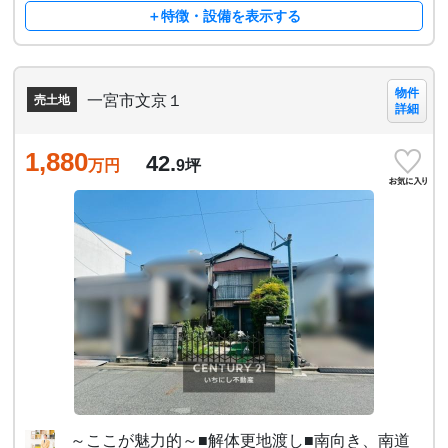
＋特徴・設備を表示する
物件
一宮市文京１
売土地
詳細
1,880
42.
万円
9
坪
～ここが魅力的～■解体更地渡し■南向き、南道