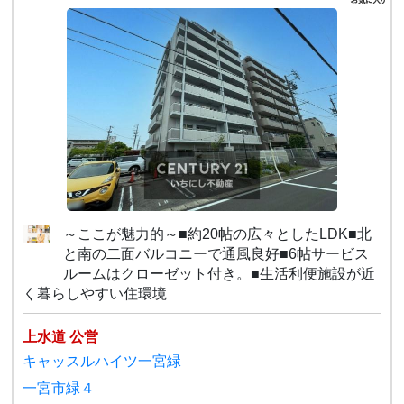
～ここが魅力的～■約20帖の広々としたLDK■北
と南の二面バルコニーで通風良好■6帖サービス
ルームはクローゼット付き。■生活利便施設が近
く暮らしやすい住環境
上水道 公営
キャッスルハイツ一宮緑
一宮市緑４