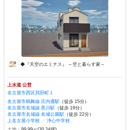
◆『天空のエミナス』 ～空と暮らす家～
上水道 公営
名古屋市西区貝田町１
名古屋市鶴舞線 庄内通駅
（徒歩 15分）
名古屋市名城線 黒川駅
（徒歩 19分）
名古屋市名城線 名城公園駅
（徒歩 22分）
上名古屋小学校
／
浄心中学校
土地：
99.99㎡(30.24坪)