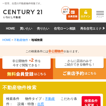
一宮市、出窓の不動産物件特集です。
メニュー
HOME
買いたい
売りたい
住宅ローン相談
再生住宅エミナス
HOME
>
不動産物件
>
地域検索
非公開物件
この検索条件には
があります。
2
+
非公開物件
件を
さらに店頭のみで
ご紹介できる物件も！
今すぐ閲覧できる！
不動産物件検索
検索条件
物件タイプ：
不動産
こだわり条
検索条件
件：
設備・特徴：
出窓
を変更