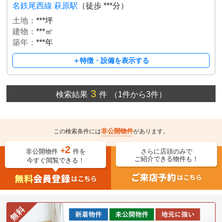
名鉄尾西線 萩原駅
（徒歩 ***分）
土地：
***坪
建物：
***㎡
築年：
***年
＋特徴・設備を表示する
3
検索結果
件
（1件から3件）
非公開物件
この検索条件には
があります。
2
+
非公開物件
件を
さらに店頭のみで
ご紹介できる物件も！
今すぐ閲覧できる！