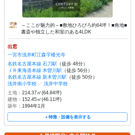
～ここが魅力的～■敷地ひろびろ約64坪！■角地■
書斎や独立した和室のある4LDK
出窓
一宮市浅井町江森字楼光寺
名鉄名古屋本線 石刀駅
（徒歩 48分）
ＪＲ東海道本線 木曽川駅
（徒歩 56分）
名鉄名古屋本線 新木曽川駅
（徒歩 50分）
浅井南小学校
／
浅井中学校
土地：
214.37㎡(64.84坪)
建物：
152.45㎡(46.11坪)
築年：
1994年1月
＋特徴・設備を表示する