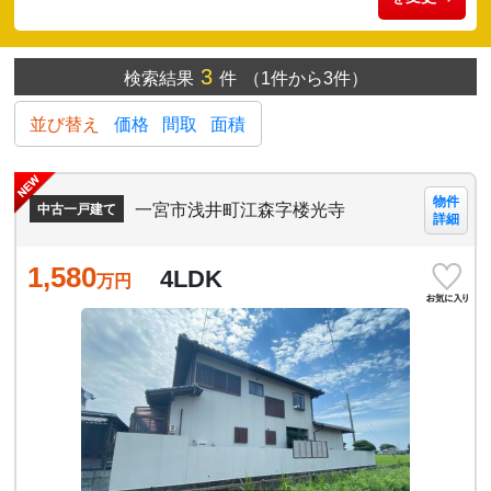
3
検索結果
件
（1件から3件）
並び替え
価格
間取
面積
物件
一宮市浅井町江森字楼光寺
中古一戸建て
詳細
1,580
4LDK
万円