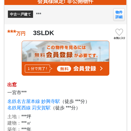
会員様限定! 非公開物件
物件
***
中古一戸建て
詳細
***
3SLDK
万円
出窓
一宮市***
名鉄名古屋本線 妙興寺駅
（徒歩 ***分）
名鉄尾西線 苅安賀駅
（徒歩 ***分）
土地：
***坪
建物：
***㎡
築年：
***年