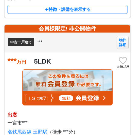
＋特徴・設備を表示する
会員様限定! 非公開物件
物件
***
中古一戸建て
詳細
***
5LDK
万円
出窓
一宮市***
名鉄尾西線 玉野駅
（徒歩 ***分）