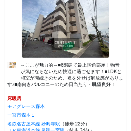
～ここが魅力的～■6階建て最上階角部屋！物音
が気にならないため快適に過ごせます！■LDKと
和室が間続きのため、襖を外せば解放感がありま
す♪■南向きバルコニーのため日当たり・眺望良好！
床暖房
モアグレース森本
一宮市森本１
名鉄名古屋本線 妙興寺駅
（徒歩 22分）
ＪＲ東海道本線 尾張一宮駅
（徒歩 24分）