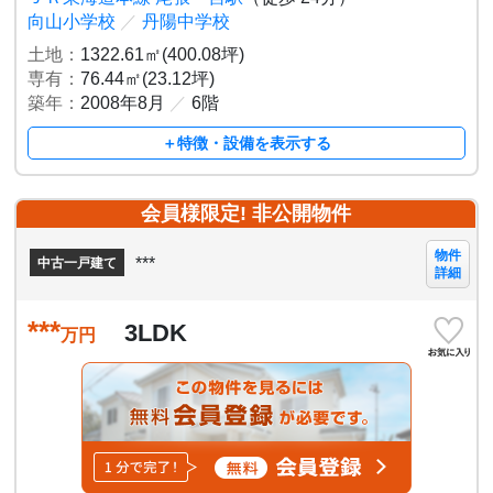
向山小学校
／
丹陽中学校
土地：
1322.61㎡(400.08坪)
専有：
76.44㎡(23.12坪)
築年：
2008年8月
／
6階
＋特徴・設備を表示する
会員様限定! 非公開物件
物件
***
中古一戸建て
詳細
***
3LDK
万円