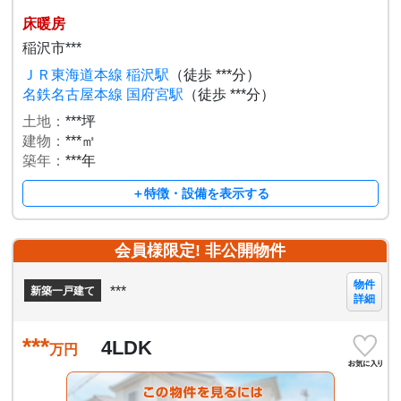
床暖房
稲沢市***
ＪＲ東海道本線 稲沢駅
（徒歩 ***分）
名鉄名古屋本線 国府宮駅
（徒歩 ***分）
土地：
***坪
建物：
***㎡
築年：
***年
＋特徴・設備を表示する
会員様限定! 非公開物件
物件
***
新築一戸建て
詳細
***
4LDK
万円