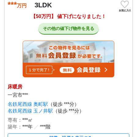
***
3LDK
万円
【50万円】 値下げになりました！
その他の値下げ物件を見る
床暖房
一宮市***
名鉄尾西線 奥町駅
（徒歩 ***分）
名鉄尾西線 玉ノ井駅
（徒歩 ***分）
専有：
***㎡
築年：
***年
／
***階