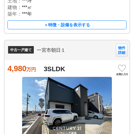
土地：
***坪
建物：
***㎡
築年：
***年
＋特徴・設備を表示する
物件
一宮市朝日１
中古一戸建て
詳細
4,980
3SLDK
万円