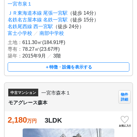
一宮市泉１
ＪＲ東海道本線 尾張一宮駅
（徒歩 14分）
名鉄名古屋本線 名鉄一宮駅
（徒歩 15分）
名鉄尾西線 西一宮駅
（徒歩 24分）
富士小学校
／
南部中学校
土地：
611.30㎡(184.91坪)
専有：
78.27㎡(23.67坪)
築年：
2015年9月
／
3階
＋特徴・設備を表示する
一宮市森本１
中古マンション
物件
詳細
モアグレース森本
2,180
3LDK
万円