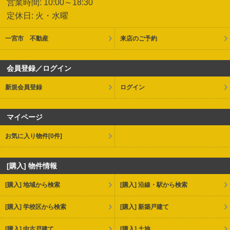
営業時間: 10:00～18:30
定休日: 火・水曜
一宮市 不動産
来店のご予約
会員登録／ログイン
新規会員登録
ログイン
マイページ
お気に入り物件
[0件]
[購入] 物件情報
[購入] 地域から検索
[購入] 沿線・駅から検索
[購入] 学校区から検索
[購入] 新築戸建て
[購入] 中古戸建て
[購入] 土地