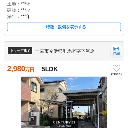
土地：
***坪
建物：
***㎡
築年：
***年
＋特徴・設備を表示する
物件
一宮市今伊勢町馬寄字下河原
中古一戸建て
詳細
2,980
5LDK
万円