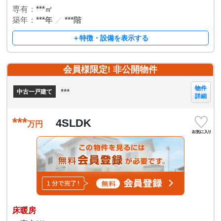
専有：
***㎡
築年：
***年
／
***階
＋特徴・設備を表示する
会員様限定! 非公開物件
物件
***
中古一戸建て
詳細
***
4SLDK
万円
床暖房