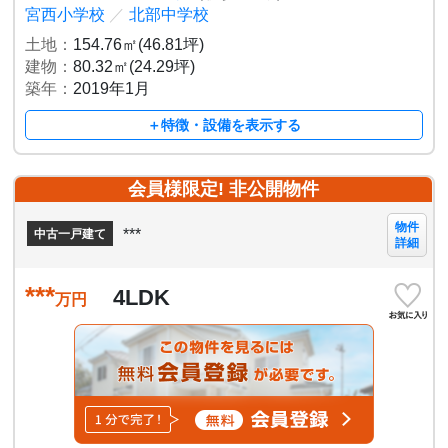
宮西小学校
／
北部中学校
土地：
154.76㎡(46.81坪)
建物：
80.32㎡(24.29坪)
築年：
2019年1月
＋特徴・設備を表示する
会員様限定! 非公開物件
物件
***
中古一戸建て
詳細
***
4LDK
万円