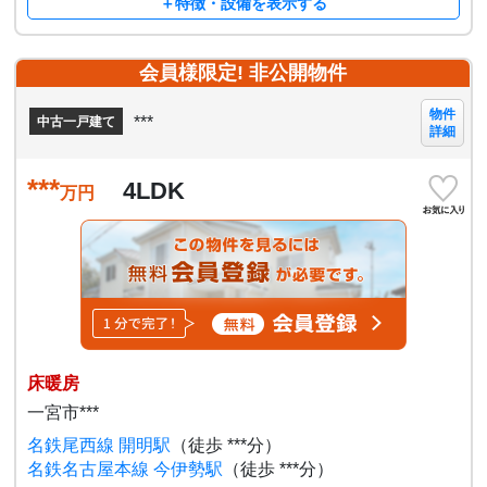
＋特徴・設備を表示する
会員様限定! 非公開物件
物件
***
中古一戸建て
詳細
***
4LDK
万円
床暖房
一宮市***
名鉄尾西線 開明駅
（徒歩 ***分）
名鉄名古屋本線 今伊勢駅
（徒歩 ***分）