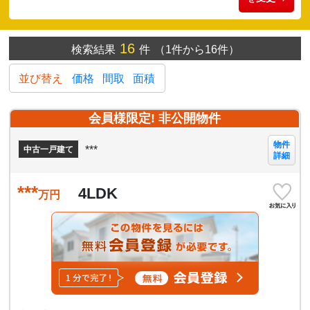
16
検索結果
件
（1件から16件）
並び替え
価格
間取
面積
会員様限定! 非公開物件
物件
***
中古一戸建て
詳細
***
4LDK
万円