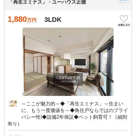
「再生エミナス」・ユーハウス正徳
1,880
3LDK
万円
～ここが魅力的～◆「再生エミナス」～住まい
に、もう一度価値を～◆角住戸ならではのプライ
バシー性!◆設備2年保証◆ペット飼育可！（細則
有り）