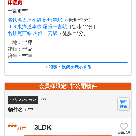
床暖房
一宮市***
名鉄名古屋本線 妙興寺駅
（徒歩 ***分）
ＪＲ東海道本線 尾張一宮駅
（徒歩 ***分）
名鉄尾西線 名鉄一宮駅
（徒歩 ***分）
土地：
***坪
建物：
***㎡
築年：
***年
＋特徴・設備を表示する
会員様限定! 非公開物件
***
中古マンション
物件
詳細
物件名：***
***
3LDK
万円