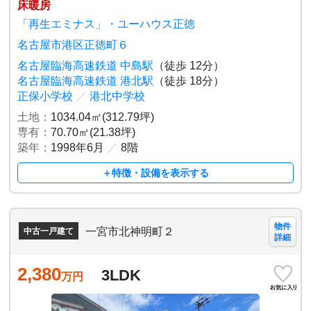
床暖房
「再生エミナス」・ユーハウス正徳
名古屋市港区正徳町６
名古屋臨海高速鉄道 中島駅
（徒歩 12分）
名古屋臨海高速鉄道 港北駅
（徒歩 18分）
正保小学校
／
港北中学校
土地：
1034.04㎡(312.79坪)
専有：
70.70㎡(21.38坪)
築年：
1998年6月
／
8階
＋特徴・設備を表示する
物件
一宮市北神明町２
中古一戸建て
詳細
2,380
3LDK
万円