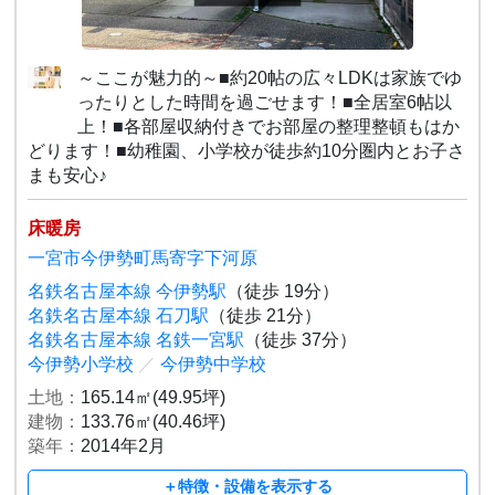
～ここが魅力的～■約20帖の広々LDKは家族でゆ
ったりとした時間を過ごせます！■全居室6帖以
上！■各部屋収納付きでお部屋の整理整頓もはか
どります！■幼稚園、小学校が徒歩約10分圏内とお子さ
まも安心♪
床暖房
一宮市今伊勢町馬寄字下河原
名鉄名古屋本線 今伊勢駅
（徒歩 19分）
名鉄名古屋本線 石刀駅
（徒歩 21分）
名鉄名古屋本線 名鉄一宮駅
（徒歩 37分）
今伊勢小学校
／
今伊勢中学校
土地：
165.14㎡(49.95坪)
建物：
133.76㎡(40.46坪)
築年：
2014年2月
＋特徴・設備を表示する