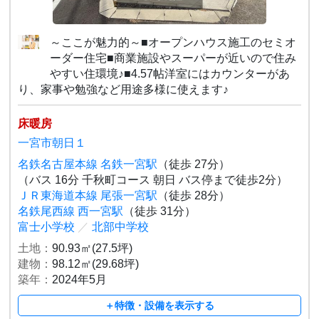
～ここが魅力的～■オープンハウス施工のセミオ
ーダー住宅■商業施設やスーパーが近いので住み
やすい住環境♪■4.57帖洋室にはカウンターがあ
り、家事や勉強など用途多様に使えます♪
床暖房
一宮市朝日１
名鉄名古屋本線 名鉄一宮駅
（徒歩 27分）
（バス 16分 千秋町コース 朝日 バス停まで徒歩2分）
ＪＲ東海道本線 尾張一宮駅
（徒歩 28分）
名鉄尾西線 西一宮駅
（徒歩 31分）
富士小学校
／
北部中学校
土地：
90.93㎡(27.5坪)
建物：
98.12㎡(29.68坪)
築年：
2024年5月
＋特徴・設備を表示する