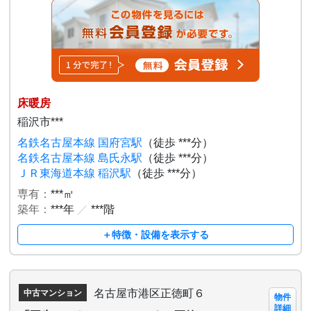
床暖房
稲沢市***
名鉄名古屋本線 国府宮駅
（徒歩 ***分）
名鉄名古屋本線 島氏永駅
（徒歩 ***分）
ＪＲ東海道本線 稲沢駅
（徒歩 ***分）
専有：
***㎡
築年：
***年
／
***階
＋特徴・設備を表示する
名古屋市港区正徳町６
中古マンション
物件
詳細