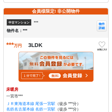
会員様限定! 非公開物件
***
中古マンション
物件
詳細
物件名：***
***
3LDK
万円
床暖房
一宮市***
ＪＲ東海道本線 尾張一宮駅
（徒歩 ***分）
名鉄名古屋本線 名鉄一宮駅
（徒歩 ***分）