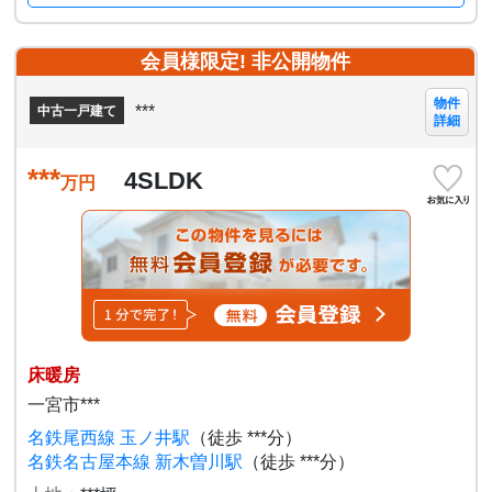
会員様限定! 非公開物件
物件
***
中古一戸建て
詳細
***
4SLDK
万円
床暖房
一宮市***
名鉄尾西線 玉ノ井駅
（徒歩 ***分）
名鉄名古屋本線 新木曽川駅
（徒歩 ***分）