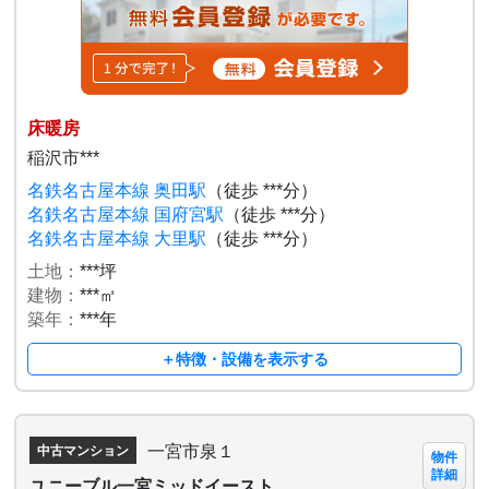
床暖房
稲沢市***
名鉄名古屋本線 奥田駅
（徒歩 ***分）
名鉄名古屋本線 国府宮駅
（徒歩 ***分）
名鉄名古屋本線 大里駅
（徒歩 ***分）
土地：
***坪
建物：
***㎡
築年：
***年
＋特徴・設備を表示する
一宮市泉１
中古マンション
物件
詳細
ユニーブル一宮ミッドイースト