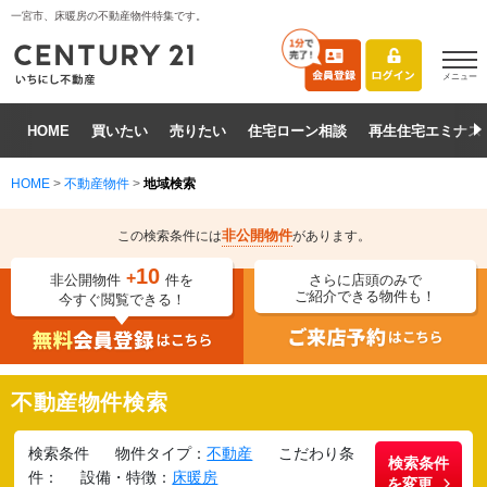
一宮市、床暖房の不動産物件特集です。
メニュー
HOME
買いたい
売りたい
住宅ローン相談
再生住宅エミナス
HOME
>
不動産物件
>
地域検索
非公開物件
この検索条件には
があります。
10
+
非公開物件
件を
さらに店頭のみで
ご紹介できる物件も！
今すぐ閲覧できる！
不動産物件検索
検索条件
物件タイプ：
不動産
こだわり条
検索条件
件：
設備・特徴：
床暖房
を変更