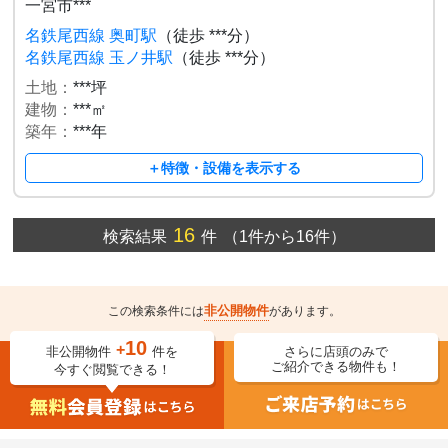
一宮市***
名鉄尾西線 奥町駅
（徒歩 ***分）
名鉄尾西線 玉ノ井駅
（徒歩 ***分）
土地：
***坪
建物：
***㎡
築年：
***年
＋特徴・設備を表示する
16
検索結果
件
（1件から16件）
非公開物件
この検索条件には
があります。
10
+
非公開物件
件を
さらに店頭のみで
ご紹介できる物件も！
今すぐ閲覧できる！