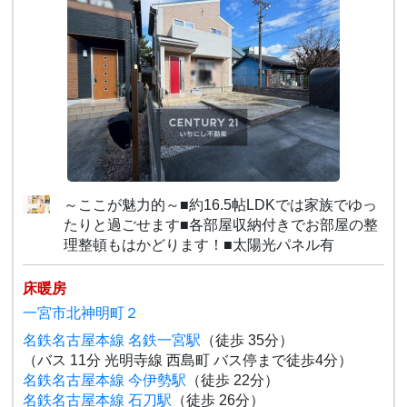
～ここが魅力的～■約16.5帖LDKでは家族でゆっ
たりと過ごせます■各部屋収納付きでお部屋の整
理整頓もはかどります！■太陽光パネル有
床暖房
一宮市北神明町２
名鉄名古屋本線 名鉄一宮駅
（徒歩 35分）
（バス 11分 光明寺線 西島町 バス停まで徒歩4分）
名鉄名古屋本線 今伊勢駅
（徒歩 22分）
名鉄名古屋本線 石刀駅
（徒歩 26分）