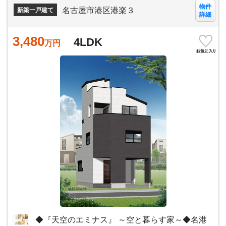
物件
名古屋市港区港楽３
新築一戸建て
詳細
3,480
4LDK
万円
◆『天空のエミナス』 ～空と暮らす家～◆名港