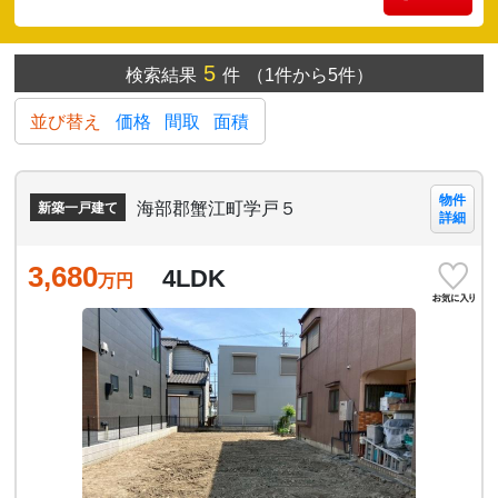
5
検索結果
件
（1件から5件）
並び替え
価格
間取
面積
物件
海部郡蟹江町学戸５
新築一戸建て
詳細
3,680
4LDK
万円