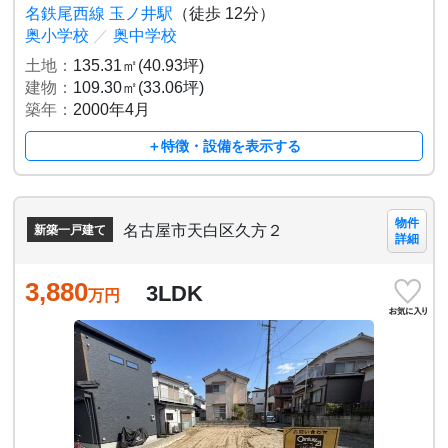
名鉄尾西線 玉ノ井駅
（徒歩 12分）
奥小学校
／
奥中学校
土地：
135.31㎡(40.93坪)
建物：
109.30㎡(33.06坪)
築年：
2000年4月
＋特徴・設備を表示する
物件
名古屋市天白区久方２
新築一戸建て
詳細
3,880
3LDK
万円