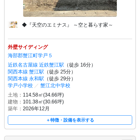
◆『天空のエミナス』 ～空と暮らす家～
外壁サイディング
海部郡蟹江町学戸５
近鉄名古屋線 近鉄蟹江駅
（徒歩 16分）
関西本線 蟹江駅
（徒歩 25分）
関西本線 永和駅
（徒歩 29分）
学戸小学校
／
蟹江北中学校
土地：
114.58㎡(34.66坪)
建物：
101.38㎡(30.66坪)
築年：
2026年12月
＋特徴・設備を表示する