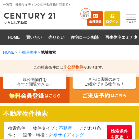
一宮市、外壁サイディングの不動産物件特集です。
メニュー
HOME
買いたい
売りたい
住宅ローン相談
再生住宅エミナス
HOME
>
不動産物件
>
地域検索
非公開物件
この検索条件には
があります。
さらに店頭のみで
非公開物件を
ご紹介できる物件も！
今すぐ閲覧できる！
不動産物件検索
検索条件
物件タイプ：
不動産
こだわり条
検索条件
件：
設備・特徴：
外壁サイディング
を変更