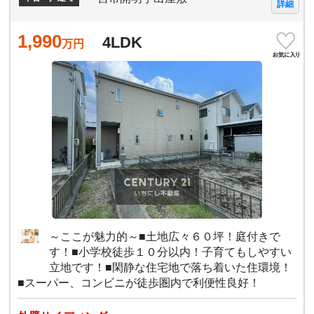
詳細
1,990
4LDK
万円
～ここが魅力的～■土地広々６０坪！庭付きで
す！■小学校徒歩１０分以内！子育てもしやすい
立地です！■閑静な住宅地で落ち着いた住環境！
■スーパー、コンビニが徒歩圏内で利便性良好！