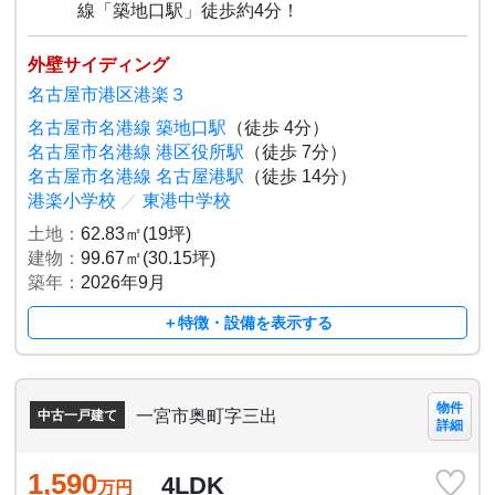
線「築地口駅」徒歩約4分！
外壁サイディング
名古屋市港区港楽３
名古屋市名港線 築地口駅
（徒歩 4分）
名古屋市名港線 港区役所駅
（徒歩 7分）
名古屋市名港線 名古屋港駅
（徒歩 14分）
港楽小学校
／
東港中学校
土地：
62.83㎡(19坪)
建物：
99.67㎡(30.15坪)
築年：
2026年9月
＋特徴・設備を表示する
物件
一宮市奥町字三出
中古一戸建て
詳細
1,590
4LDK
万円