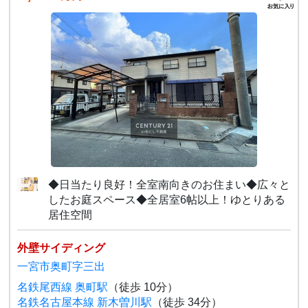
◆日当たり良好！全室南向きのお住まい◆広々と
したお庭スペース◆全居室6帖以上！ゆとりある
居住空間
外壁サイディング
一宮市奥町字三出
名鉄尾西線 奥町駅
（徒歩 10分）
名鉄名古屋本線 新木曽川駅
（徒歩 34分）