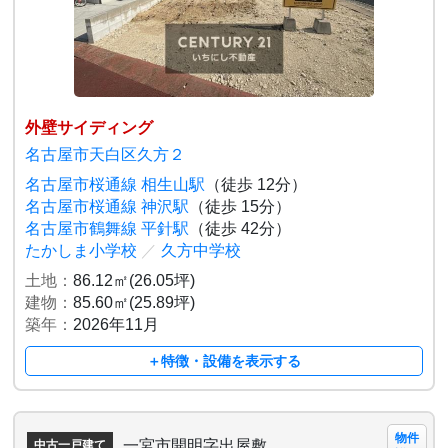
外壁サイディング
名古屋市天白区久方２
名古屋市桜通線 相生山駅
（徒歩 12分）
名古屋市桜通線 神沢駅
（徒歩 15分）
名古屋市鶴舞線 平針駅
（徒歩 42分）
たかしま小学校
／
久方中学校
土地：
86.12㎡(26.05坪)
建物：
85.60㎡(25.89坪)
築年：
2026年11月
＋特徴・設備を表示する
物件
一宮市開明字出屋敷
中古一戸建て