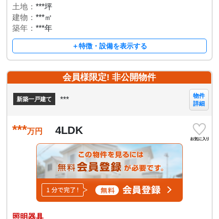
土地：
***坪
建物：
***㎡
築年：
***年
＋特徴・設備を表示する
会員様限定! 非公開物件
物件
***
新築一戸建て
詳細
***
4LDK
万円
照明器具