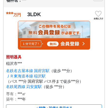
物件名：***
***
3LDK
万円
照明器具
稲沢市***
名鉄名古屋本線 国府宮駅
（徒歩 ***分）
ＪＲ東海道本線 稲沢駅
（バス ***分 国府宮駅 バス停まで徒歩***分）
名鉄尾西線 苅安賀駅
（徒歩 ***分）
専有：
***㎡
築年：
***年