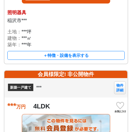
照明器具
稲沢市***
土地：
***坪
建物：
***㎡
築年：
***年
＋特徴・設備を表示する
会員様限定! 非公開物件
物件
***
新築一戸建て
詳細
***
4LDK
万円