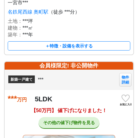
一宮市***
名鉄尾西線 奥町駅
（徒歩 ***分）
土地：
***坪
建物：
***㎡
築年：
***年
＋特徴・設備を表示する
会員様限定! 非公開物件
物件
***
新築一戸建て
詳細
***
5LDK
万円
【50万円】 値下げになりました！
その他の値下げ物件を見る