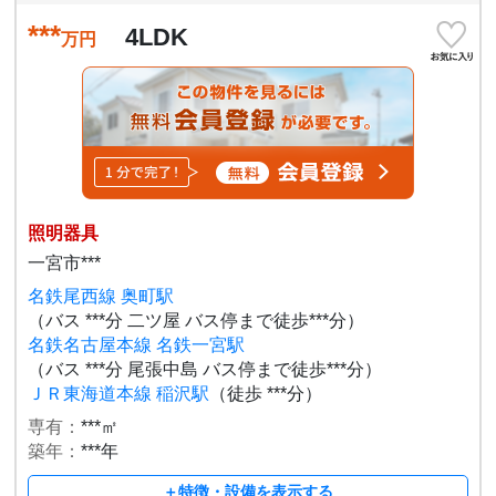
***
4LDK
万円
照明器具
一宮市***
名鉄尾西線 奥町駅
（バス ***分 二ツ屋 バス停まで徒歩***分）
名鉄名古屋本線 名鉄一宮駅
（バス ***分 尾張中島 バス停まで徒歩***分）
ＪＲ東海道本線 稲沢駅
（徒歩 ***分）
専有：
***㎡
築年：
***年
＋特徴・設備を表示する