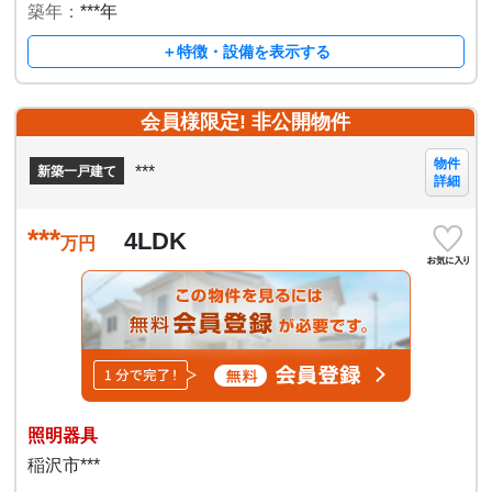
築年：
***年
＋特徴・設備を表示する
会員様限定! 非公開物件
物件
***
新築一戸建て
詳細
***
4LDK
万円
照明器具
稲沢市***