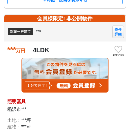
＋特徴・設備を表示する
会員様限定! 非公開物件
物件
***
新築一戸建て
詳細
***
4LDK
万円
照明器具
稲沢市***
土地：
***坪
建物：
***㎡