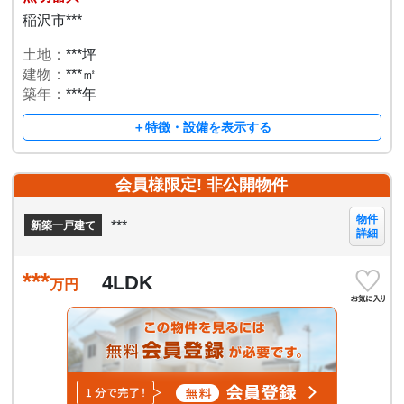
稲沢市***
土地：
***坪
建物：
***㎡
築年：
***年
＋特徴・設備を表示する
会員様限定! 非公開物件
物件
***
新築一戸建て
詳細
***
4LDK
万円