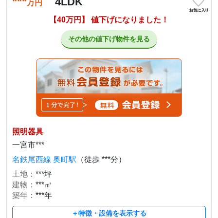
***
4LDK
万円
【40万円】 値下げになりました！
その他の値下げ物件を見る
照明器具
一宮市***
名鉄尾西線 奥町駅
（徒歩 ***分）
土地：
***坪
建物：
***㎡
築年：
***年
＋特徴・設備を表示する