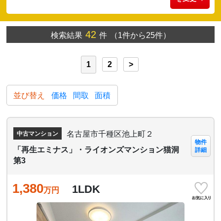
42
検索結果
件
（1件から25件）
1
2
>
並び替え
価格
間取
面積
名古屋市千種区池上町２
中古マンション
物件
「再生エミナス」・ライオンズマンション猫洞
詳細
第3
1,380
1LDK
万円