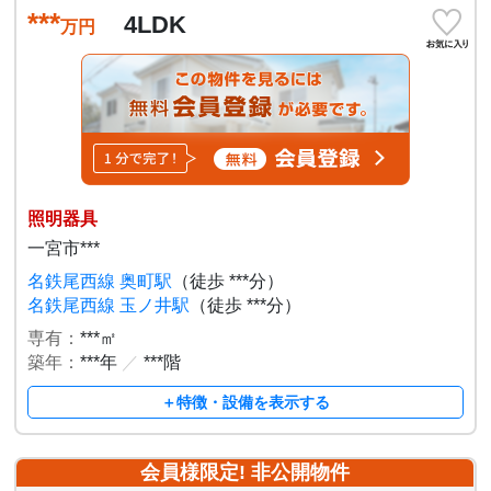
***
4LDK
万円
照明器具
一宮市***
名鉄尾西線 奥町駅
（徒歩 ***分）
名鉄尾西線 玉ノ井駅
（徒歩 ***分）
専有：
***㎡
築年：
***年
／
***階
＋特徴・設備を表示する
会員様限定! 非公開物件