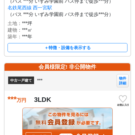
（バス ***分 いずみ学園前 バス停まで徒歩***分）
名鉄尾西線 西一宮駅
（バス ***分 いずみ学園前 バス停まで徒歩***分）
土地：
***坪
建物：
***㎡
築年：
***年
＋特徴・設備を表示する
会員様限定! 非公開物件
物件
***
中古一戸建て
詳細
***
3LDK
万円