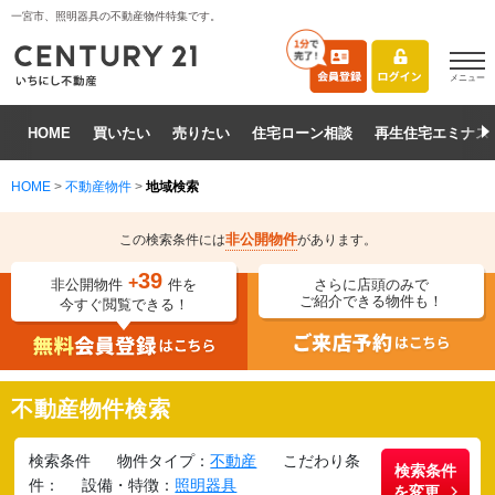
一宮市、照明器具の不動産物件特集です。
メニュー
HOME
買いたい
売りたい
住宅ローン相談
再生住宅エミナス
HOME
>
不動産物件
>
地域検索
非公開物件
この検索条件には
があります。
39
+
非公開物件
件を
さらに店頭のみで
ご紹介できる物件も！
今すぐ閲覧できる！
不動産物件検索
検索条件
物件タイプ：
不動産
こだわり条
検索条件
件：
設備・特徴：
照明器具
を変更