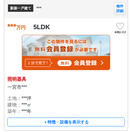
物件
***
新築一戸建て
詳細
***
5LDK
万円
照明器具
一宮市***
土地：
***坪
建物：
***㎡
築年：
***年
＋特徴・設備を表示する