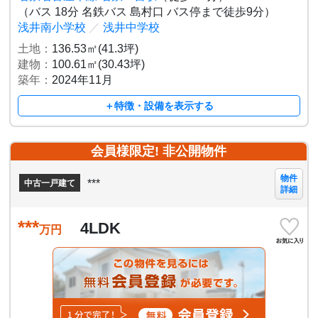
（バス 18分 名鉄バス 島村口 バス停まで徒歩9分）
浅井南小学校
／
浅井中学校
土地：
136.53㎡(41.3坪)
建物：
100.61㎡(30.43坪)
築年：
2024年11月
＋特徴・設備を表示する
会員様限定! 非公開物件
物件
***
中古一戸建て
詳細
***
4LDK
万円