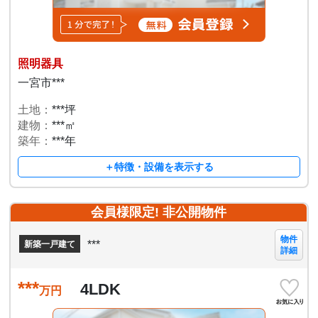
照明器具
一宮市***
土地：
***坪
建物：
***㎡
築年：
***年
＋特徴・設備を表示する
会員様限定! 非公開物件
物件
***
新築一戸建て
詳細
***
4LDK
万円