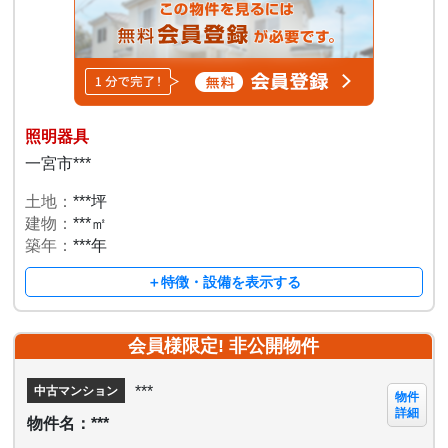
照明器具
一宮市***
土地：
***坪
建物：
***㎡
築年：
***年
＋特徴・設備を表示する
会員様限定! 非公開物件
***
中古マンション
物件
詳細
物件名：***