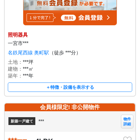
照明器具
一宮市***
名鉄尾西線 奥町駅
（徒歩 ***分）
土地：
***坪
建物：
***㎡
築年：
***年
＋特徴・設備を表示する
会員様限定! 非公開物件
物件
***
新築一戸建て
詳細