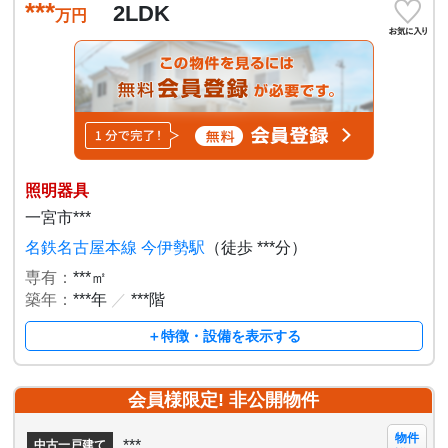
***
2LDK
万円
照明器具
一宮市***
名鉄名古屋本線 今伊勢駅
（徒歩 ***分）
専有：
***㎡
築年：
***年
／
***階
＋特徴・設備を表示する
会員様限定! 非公開物件
物件
***
中古一戸建て