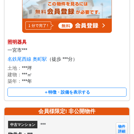
照明器具
一宮市***
名鉄尾西線 奥町駅
（徒歩 ***分）
土地：
***坪
建物：
***㎡
築年：
***年
＋特徴・設備を表示する
会員様限定! 非公開物件
***
中古マンション
物件
詳細