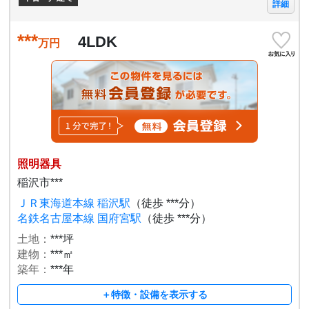
詳細
***
4LDK
万円
照明器具
稲沢市***
ＪＲ東海道本線 稲沢駅
（徒歩 ***分）
名鉄名古屋本線 国府宮駅
（徒歩 ***分）
土地：
***坪
建物：
***㎡
築年：
***年
＋特徴・設備を表示する