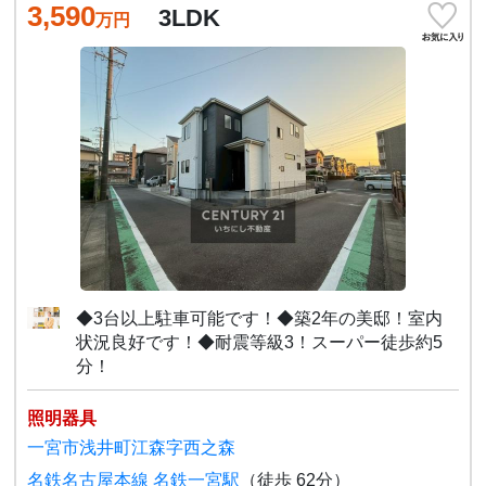
3,590
3LDK
万円
◆3台以上駐車可能です！◆築2年の美邸！室内
状況良好です！◆耐震等級3！スーパー徒歩約5
分！
照明器具
一宮市浅井町江森字西之森
名鉄名古屋本線 名鉄一宮駅
（徒歩 62分）