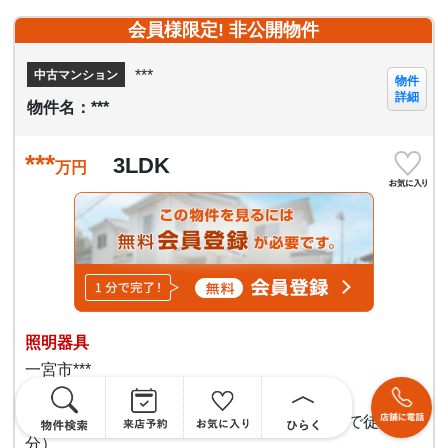
会員様限定! 非公開物件
***
中古マンション
物件
詳細
物件名：***
***
3LDK
万円
照明器具
一宮市***
名鉄名古屋本線 名鉄一宮駅
（バス ***分 名鉄バス 中島通一丁目 バス停まで徒歩***
分）