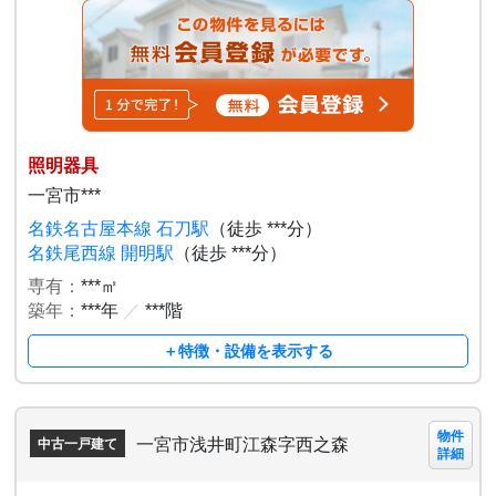
照明器具
一宮市***
名鉄名古屋本線 石刀駅
（徒歩 ***分）
名鉄尾西線 開明駅
（徒歩 ***分）
専有：
***㎡
築年：
***年
／
***階
＋特徴・設備を表示する
物件
一宮市浅井町江森字西之森
中古一戸建て
詳細