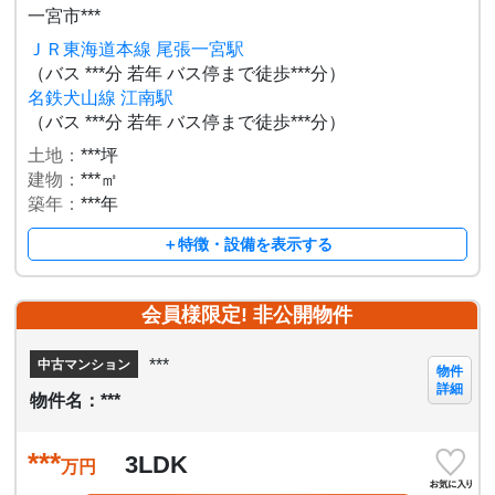
一宮市***
ＪＲ東海道本線 尾張一宮駅
（バス ***分 若年 バス停まで徒歩***分）
名鉄犬山線 江南駅
（バス ***分 若年 バス停まで徒歩***分）
土地：
***坪
建物：
***㎡
築年：
***年
＋特徴・設備を表示する
会員様限定! 非公開物件
***
中古マンション
物件
詳細
物件名：***
***
3LDK
万円