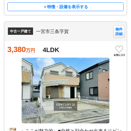
＋特徴・設備を表示する
物件
一宮市三条字賀
中古一戸建て
詳細
3,380
4LDK
万円
～ここが魅力的～■自然と顔合わせ出来るリビン