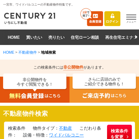
一宮市、ワイドバルコニーの不動産物件特集です。
メニュー
HOME
買いたい
売りたい
住宅ローン相談
再生住宅エミナス
HOME
>
不動産物件
>
地域検索
非公開物件
この検索条件には
があります。
さらに店頭のみで
非公開物件を
ご紹介できる物件も！
今すぐ閲覧できる！
不動産物件検索
検索条件
物件タイプ：
不動産
こだわり条
検索条件
件：
設備・特徴：
ワイドバルコニー
を変更