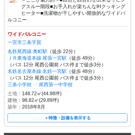
グスルー階段■お手入れが楽ちんなIHクッキング
ヒーター■洗濯物が干しやすい開放的なワイドバ
ルコニー
ワイドバルコニー
一宮市三条字賀
名鉄尾西線 奥町駅
（徒歩 22分）
ＪＲ東海道本線 尾張一宮駅
（徒歩 49分）
（バス 12分 尾西公園前 バス停まで徒歩3分）
名鉄名古屋本線 名鉄一宮駅
（徒歩 48分）
（バス 12分 尾西公園前 バス停まで徒歩3分）
三条小学校
／
尾西第一中学校
土地：
148.72㎡(44.98坪)
建物：
98.82㎡(29.89坪)
築年：
2018年8月
＋特徴・設備を表示する