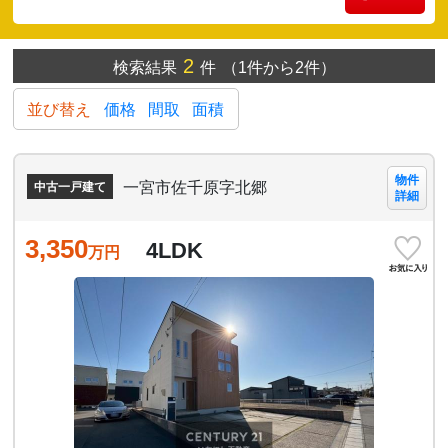
2
検索結果
件
（1件から2件）
並び替え
価格
間取
面積
物件
一宮市佐千原字北郷
中古一戸建て
詳細
3,350
4LDK
万円