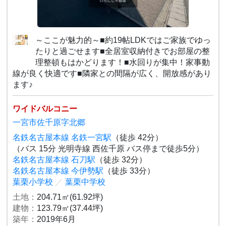
～ここが魅力的～■約19帖LDKではご家族でゆっ
たりと過ごせます■全居室収納付きでお部屋の整
理整頓もはかどります！■水回りが集中！家事動
線が良く快適です■隣家との間隔が広く、開放感があり
ます♪
ワイドバルコニー
一宮市佐千原字北郷
名鉄名古屋本線 名鉄一宮駅
（徒歩 42分）
（バス 15分 光明寺線 西佐千原 バス停まで徒歩5分）
名鉄名古屋本線 石刀駅
（徒歩 32分）
名鉄名古屋本線 今伊勢駅
（徒歩 33分）
葉栗小学校
／
葉栗中学校
土地：
204.71㎡(61.92坪)
建物：
123.79㎡(37.44坪)
築年：
2019年6月