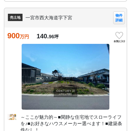
物件
一宮市西大海道字下宮
売土地
詳細
900
140.
万円
96
坪
～ここが魅力的～■閑静な住宅地でスローライフ
を♪■お好きなハウスメーカー選べます！■建築条
件なし！