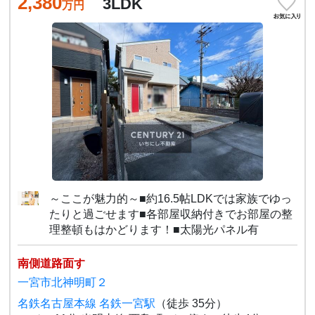
2,380
3LDK
万円
～ここが魅力的～■約16.5帖LDKでは家族でゆっ
たりと過ごせます■各部屋収納付きでお部屋の整
理整頓もはかどります！■太陽光パネル有
南側道路面す
一宮市北神明町２
名鉄名古屋本線 名鉄一宮駅
（徒歩 35分）