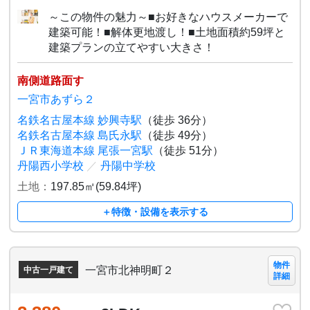
～この物件の魅力～■お好きなハウスメーカーで
建築可能！■解体更地渡し！■土地面積約59坪と
建築プランの立てやすい大きさ！
南側道路面す
一宮市あずら２
名鉄名古屋本線 妙興寺駅
（徒歩 36分）
名鉄名古屋本線 島氏永駅
（徒歩 49分）
ＪＲ東海道本線 尾張一宮駅
（徒歩 51分）
丹陽西小学校
／
丹陽中学校
土地：
197.85㎡(59.84坪)
＋特徴・設備を表示する
物件
一宮市北神明町２
中古一戸建て
詳細