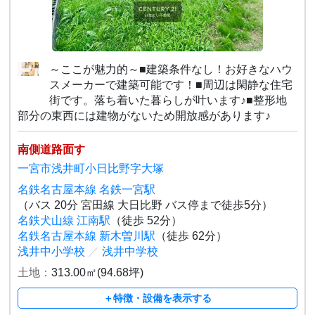
～ここが魅力的～■建築条件なし！お好きなハウ
スメーカーで建築可能です！■周辺は閑静な住宅
街です。落ち着いた暮らしが叶います♪■整形地
部分の東西には建物がないため開放感があります♪
南側道路面す
一宮市浅井町小日比野字大塚
名鉄名古屋本線 名鉄一宮駅
（バス 20分 宮田線 大日比野 バス停まで徒歩5分）
名鉄犬山線 江南駅
（徒歩 52分）
名鉄名古屋本線 新木曽川駅
（徒歩 62分）
浅井中小学校
／
浅井中学校
土地：
313.00㎡(94.68坪)
＋特徴・設備を表示する