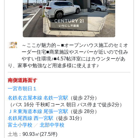
～ここが魅力的～■オープンハウス施工のセミオ
ーダー住宅■商業施設やスーパーが近いので住み
やすい住環境♪■4.57帖洋室にはカウンターがあ
り、家事や勉強など用途多様に使えます♪
南側道路面す
一宮市朝日１
名鉄名古屋本線 名鉄一宮駅
（徒歩 27分）
（バス 16分 千秋町コース 朝日 バス停まで徒歩2分）
ＪＲ東海道本線 尾張一宮駅
（徒歩 28分）
名鉄尾西線 西一宮駅
（徒歩 31分）
富士小学校
／
北部中学校
土地：
90.93㎡(27.5坪)