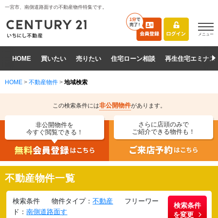
一宮市、南側道路面すの不動産物件特集です。
メニュー
HOME
買いたい
売りたい
住宅ローン相談
再生住宅エミナス
HOME
>
不動産物件
>
地域検索
非公開物件
この検索条件には
があります。
さらに店頭のみで
非公開物件を
ご紹介できる物件も！
今すぐ閲覧できる！
不動産物件一覧
検索条件
物件タイプ：
不動産
フリーワー
検索条件
ド：
南側道路面す
を変更