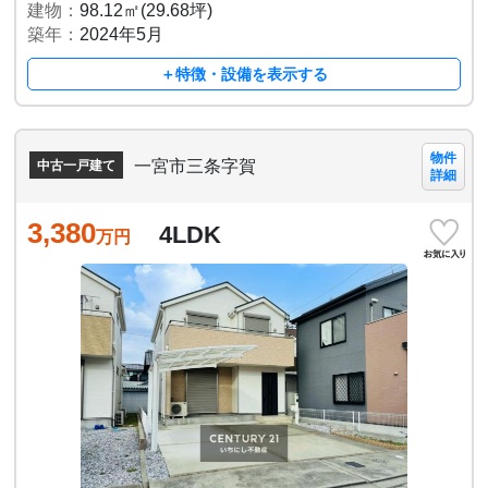
建物：
98.12㎡(29.68坪)
築年：
2024年5月
＋特徴・設備を表示する
物件
一宮市三条字賀
中古一戸建て
詳細
3,380
4LDK
万円