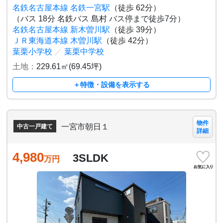
名鉄名古屋本線 名鉄一宮駅
（徒歩 62分）
（バス 18分 名鉄バス 島村 バス停まで徒歩7分）
名鉄名古屋本線 新木曽川駅
（徒歩 39分）
ＪＲ東海道本線 木曽川駅
（徒歩 42分）
葉栗小学校
／
葉栗中学校
土地：
229.61㎡(69.45坪)
＋特徴・設備を表示する
物件
一宮市朝日１
中古一戸建て
詳細
4,980
3SLDK
万円