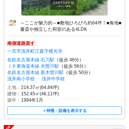
～ここが魅力的～■敷地ひろびろ約64坪！■角地■
書斎や独立した和室のある4LDK
南側道路面す
一宮市浅井町江森字楼光寺
名鉄名古屋本線 石刀駅
（徒歩 48分）
ＪＲ東海道本線 木曽川駅
（徒歩 56分）
名鉄名古屋本線 新木曽川駅
（徒歩 50分）
浅井南小学校
／
浅井中学校
土地：
214.37㎡(64.84坪)
建物：
152.45㎡(46.11坪)
築年：
1994年1月
＋特徴・設備を表示する