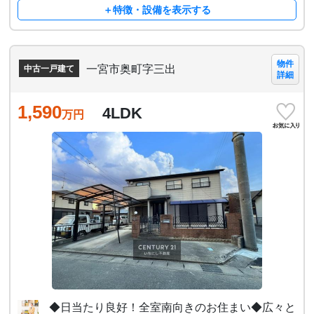
＋特徴・設備を表示する
物件
一宮市奥町字三出
中古一戸建て
詳細
1,590
4LDK
万円
◆日当たり良好！全室南向きのお住まい◆広々と