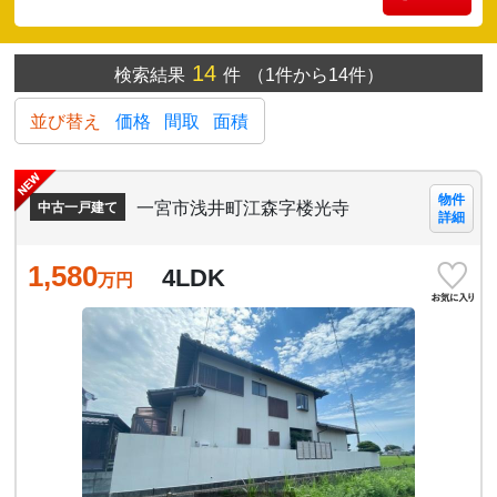
14
検索結果
件
（1件から14件）
並び替え
価格
間取
面積
物件
一宮市浅井町江森字楼光寺
中古一戸建て
詳細
1,580
4LDK
万円