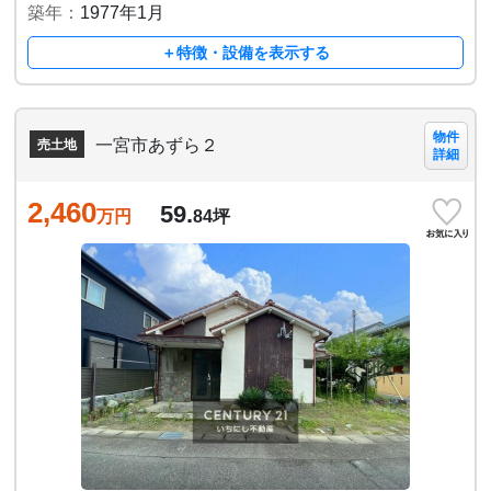
築年：
1977年1月
＋特徴・設備を表示する
物件
一宮市あずら２
売土地
詳細
2,460
59.
万円
84
坪