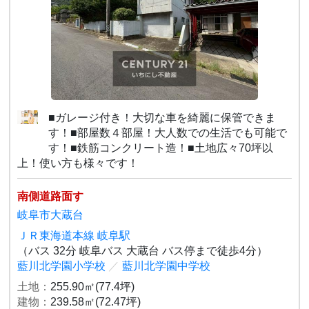
■ガレージ付き！大切な車を綺麗に保管できま
す！■部屋数４部屋！大人数での生活でも可能で
す！■鉄筋コンクリート造！■土地広々70坪以
上！使い方も様々です！
南側道路面す
岐阜市大蔵台
ＪＲ東海道本線 岐阜駅
（バス 32分 岐阜バス 大蔵台 バス停まで徒歩4分）
藍川北学園小学校
／
藍川北学園中学校
土地：
255.90㎡(77.4坪)
建物：
239.58㎡(72.47坪)