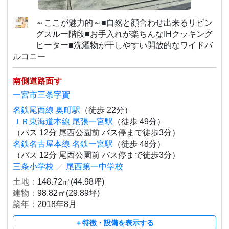
～ここが魅力的～■自然と顔合わせ出来るリビン
グスルー階段■お手入れが楽ちんなIHクッキング
ヒーター■洗濯物が干しやすい開放的なワイドバ
ルコニー
南側道路面す
一宮市三条字賀
名鉄尾西線 奥町駅
（徒歩 22分）
ＪＲ東海道本線 尾張一宮駅
（徒歩 49分）
（バス 12分 尾西公園前 バス停まで徒歩3分）
名鉄名古屋本線 名鉄一宮駅
（徒歩 48分）
（バス 12分 尾西公園前 バス停まで徒歩3分）
三条小学校
／
尾西第一中学校
土地：
148.72㎡(44.98坪)
建物：
98.82㎡(29.89坪)
築年：
2018年8月
＋特徴・設備を表示する