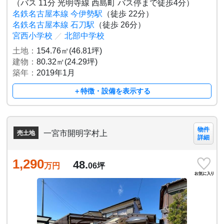
（バス 11分 光明寺線 西島町 バス停まで徒歩4分）
名鉄名古屋本線 今伊勢駅
（徒歩 22分）
名鉄名古屋本線 石刀駅
（徒歩 26分）
宮西小学校
／
北部中学校
土地：
154.76㎡(46.81坪)
建物：
80.32㎡(24.29坪)
築年：
2019年1月
＋特徴・設備を表示する
物件
一宮市開明字村上
売土地
詳細
1,290
48.
万円
06
坪