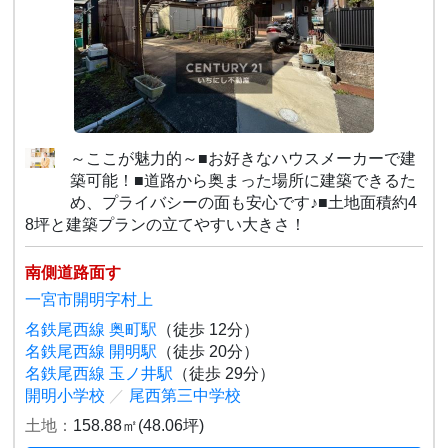
～ここが魅力的～■お好きなハウスメーカーで建
築可能！■道路から奥まった場所に建築できるた
め、プライバシーの面も安心です♪■土地面積約4
8坪と建築プランの立てやすい大きさ！
南側道路面す
一宮市開明字村上
名鉄尾西線 奥町駅
（徒歩 12分）
名鉄尾西線 開明駅
（徒歩 20分）
名鉄尾西線 玉ノ井駅
（徒歩 29分）
開明小学校
／
尾西第三中学校
土地：
158.88㎡(48.06坪)