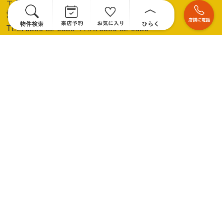
〒491-0024
愛知県一宮市富士3-2-28
TEL: 0586-82-0558
FAX: 0586-82-0559
営業時間: 10:00～18:30
定休日: 火・水曜
一宮市 不動産
来店のご予約
会員登録／ログイン
新規会員登録
ログイン
マイページ
お気に入り物件
[0件]
[購入] 物件情報
[購入] 地域から検索
[購入] 沿線・駅から検索