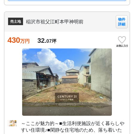
物件
稲沢市祖父江町本甲神明前
売土地
詳細
430
32.
万円
07
坪
～ここが魅力的～■生活利便施設が近く暮らしや
すい住環境♪■閑静な住宅地のため、落ち着いた