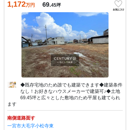
1,172
69.
万円
45
坪
◆既存宅地のため誰でも建築できます◆建築条件
なし！お好きなハウスメーカーで建築可♪◆土地
69.45坪と広々とした敷地のため平屋も建てられ
ます
南側道路面す
一宮市大毛字小松寺東