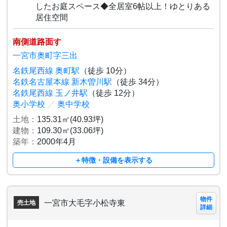
したお庭スペース◆全居室6帖以上！ゆとりある
居住空間
南側道路面す
一宮市奥町字三出
名鉄尾西線 奥町駅
（徒歩 10分）
名鉄名古屋本線 新木曽川駅
（徒歩 34分）
名鉄尾西線 玉ノ井駅
（徒歩 12分）
奥小学校
／
奥中学校
土地：
135.31㎡(40.93坪)
建物：
109.30㎡(33.06坪)
築年：
2000年4月
＋特徴・設備を表示する
物件
一宮市大毛字小松寺東
売土地
詳細