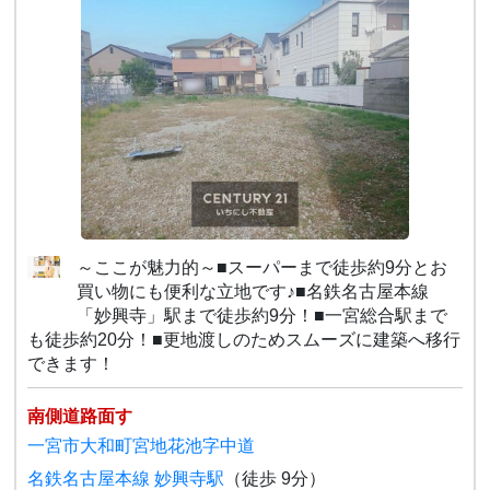
～ここが魅力的～■スーパーまで徒歩約9分とお
買い物にも便利な立地です♪■名鉄名古屋本線
「妙興寺」駅まで徒歩約9分！■一宮総合駅まで
も徒歩約20分！■更地渡しのためスムーズに建築へ移行
できます！
南側道路面す
一宮市大和町宮地花池字中道
名鉄名古屋本線 妙興寺駅
（徒歩 9分）