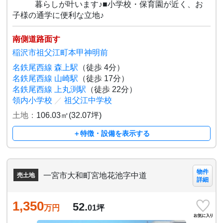
暮らしが叶います♪■小学校・保育園が近く、お
子様の通学に便利な立地♪
南側道路面す
稲沢市祖父江町本甲神明前
名鉄尾西線 森上駅
（徒歩 4分）
名鉄尾西線 山崎駅
（徒歩 17分）
名鉄尾西線 上丸渕駅
（徒歩 22分）
領内小学校
／
祖父江中学校
土地：
106.03㎡(32.07坪)
＋特徴・設備を表示する
物件
一宮市大和町宮地花池字中道
売土地
詳細
1,350
52.
万円
01
坪