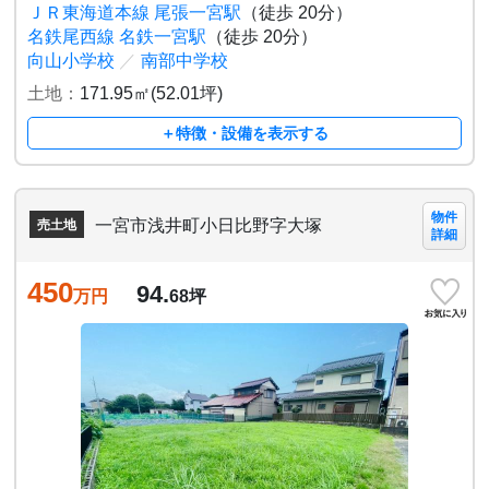
ＪＲ東海道本線 尾張一宮駅
（徒歩 20分）
名鉄尾西線 名鉄一宮駅
（徒歩 20分）
向山小学校
／
南部中学校
土地：
171.95㎡(52.01坪)
＋特徴・設備を表示する
物件
一宮市浅井町小日比野字大塚
売土地
詳細
450
94.
万円
68
坪