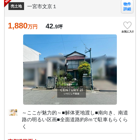
物件
一宮市文京１
売土地
詳細
1,880
42.
万円
9
坪
～ここが魅力的～■解体更地渡し■南向き、南道
路の明るい区画■全面道路約8ｍで駐車もらくら
く