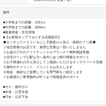
備考
■小学校までの距離：1051ｍ
■中学校までの距離：3006ｍ
■最適用途：住宅用地
■【お客様をシアワセにする店舗宣言】
◆センチュリー２１いちにし不動産から安心・納得の７つ星◆
１地元密着のお店です。無理な営業は一切いたしません
２お金のプロのファイナンシャルプランナー無料相談実施
３住宅ローンで心配な方へ条件にあう銀行情報をサポート
４お子様連れの方も安心してご相談いただけるキッズスペース完備
５物件のデメリット・メリットもお伝えします
６税金、相続など提携している専門家をご紹介します
７お客様のご希望物件が叶うまで情報提供サポート
■ガス：都市ガス
■水道：公営水道
■汚水：公共下水