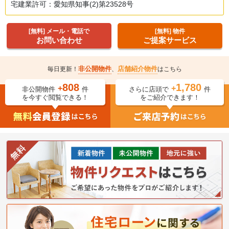
宅建業許可：愛知県知事(2)第23528号
[無料] メール・電話で
[無料] 物件
お問い合わせ
ご提案サービス
非公開物件
店舗紹介物件
毎日更新！
、
はこちら
808
1,780
+
+
非公開物件
件
さらに店頭で
件
を今すぐ閲覧できる！
をご紹介できます！