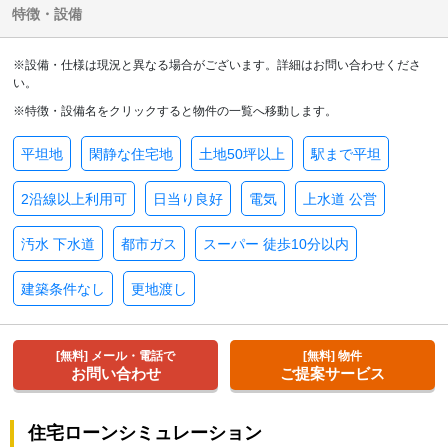
特徴・設備
※設備・仕様は現況と異なる場合がございます。詳細はお問い合わせくださ
い。
※特徴・設備名をクリックすると物件の一覧へ移動します。
平坦地
閑静な住宅地
土地50坪以上
駅まで平坦
2沿線以上利用可
日当り良好
電気
上水道 公営
汚水 下水道
都市ガス
スーパー 徒歩10分以内
建築条件なし
更地渡し
[無料] メール・電話で
[無料] 物件
お問い合わせ
ご提案サービス
住宅ローンシミュレーション