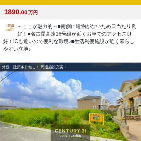
1890.
00
万円
～ここが魅力的～■南側に建物がないため日当たり良
好！■名古屋高速16号線が近くお車でのアクセス良
好！ICも近いので便利な環境♪■生活利便施設が近く暮らし
やすい立地♪
外観 建築条件無し！ 周辺施設充実！