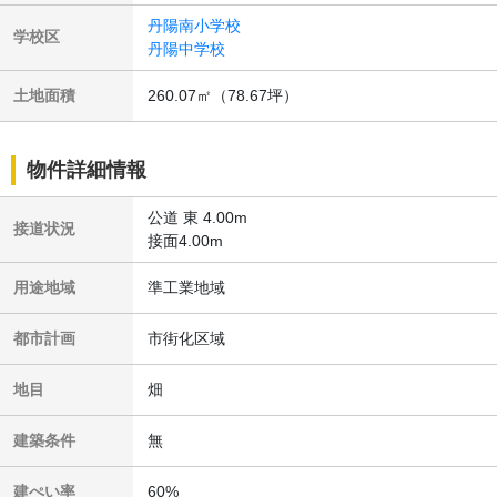
丹陽南小学校
学校区
丹陽中学校
土地面積
260.07㎡
（78.67坪）
物件詳細情報
公道 東 4.00m
接道状況
接面4.00m
用途地域
準工業地域
都市計画
市街化区域
地目
畑
建築条件
無
建ぺい率
60%