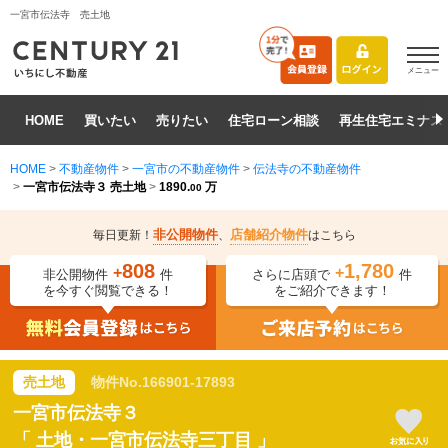
一宮市伝法寺 売土地
メニュー
HOME
買いたい
売りたい
住宅ローン相談
再生住宅エミナス
HOME
>
不動産物件
>
一宮市の不動産物件
>
伝法寺の不動産物件
>
一宮市伝法寺３ 売土地
>
1890.
万
00
非公開物件
店舗紹介物件
毎日更新！
、
はこちら
808
1,780
+
+
非公開物件
件
さらに店頭で
件
を今すぐ閲覧できる！
をご紹介できます！
売土地
物件No.
166901-17893
一宮市伝法寺３
「
土地・一宮市伝法寺三丁目
」