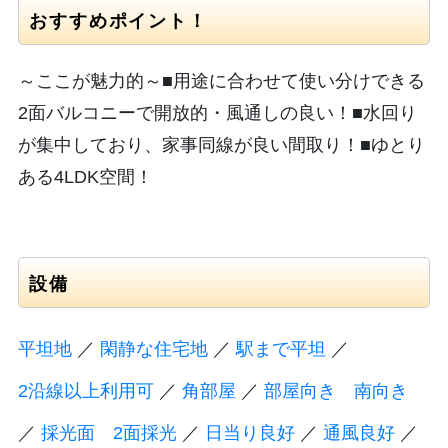
おすすめポイント！
～ここが魅力的～■用途に合わせて使い分けできる
2面バルコニーで開放的・風通しの良い！■水回り
が集中しており、家事同線が良い間取り！■ゆとり
ある4LDK空間！
設備
平坦地
／
閑静な住宅地
／
駅まで平坦
／
2沿線以上利用可
／
角部屋
／
部屋向き 南向き
／
採光面 2面採光
／
日当り良好
／
通風良好
／