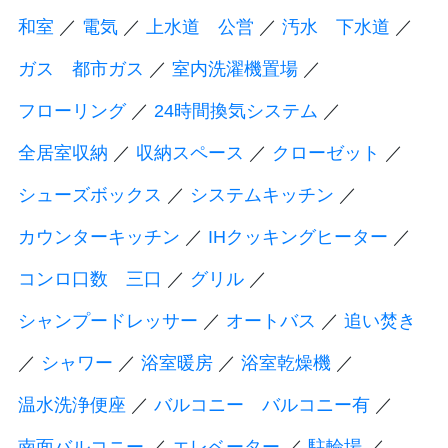
和室
／
電気
／
上水道 公営
／
汚水 下水道
／
ガス 都市ガス
／
室内洗濯機置場
／
フローリング
／
24時間換気システム
／
全居室収納
／
収納スペース
／
クローゼット
／
シューズボックス
／
システムキッチン
／
カウンターキッチン
／
IHクッキングヒーター
／
コンロ口数 三口
／
グリル
／
シャンプードレッサー
／
オートバス
／
追い焚き
／
シャワー
／
浴室暖房
／
浴室乾燥機
／
温水洗浄便座
／
バルコニー バルコニー有
／
南面バルコニー
／
エレベーター
／
駐輪場
／