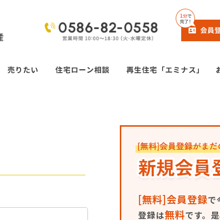
[無料]会員登録
で
無料
登録は
です。