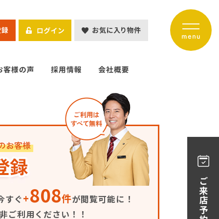
808
+
件
今すぐ
が閲覧可能に！
是非ご利用ください！！