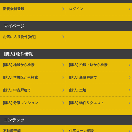
新規会員登録
ログイン
マイページ
お気に入り物件
[0件]
[購入] 物件情報
[購入] 地域から検索
[購入] 沿線・駅から検索
[購入] 学校区から検索
[購入] 新築戸建て
[購入] 中古戸建て
[購入] 土地
[購入] 分譲マンション
[購入] 物件リクエスト
コンテンツ
不動産売却
住宅ローン相談