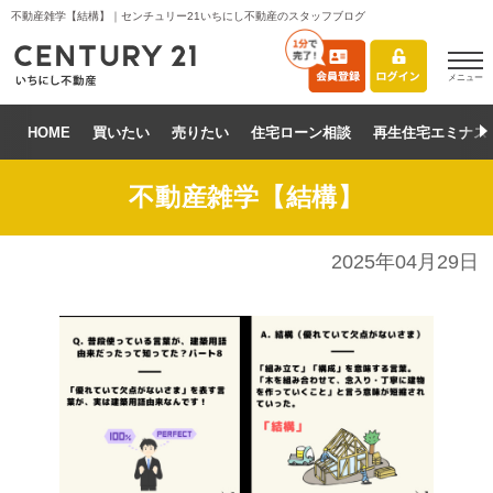
不動産雑学【結構】｜センチュリー21いちにし不動産のスタッフブログ
メニュー
HOME
買いたい
売りたい
住宅ローン相談
再生住宅エミナス
不動産雑学【結構】
2025年04月29日