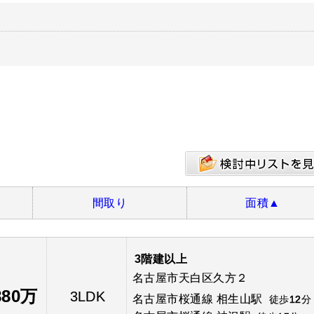
間取り
面積
▲
3階建以上
名古屋市天白区久方２
880万
3LDK
名古屋市桜通線 相生山駅
徒歩
12
分