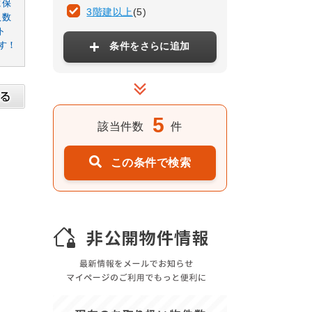
に保
3階建以上
(5)
人数
ト
す！
条件をさらに追加
5
該当件数
件
この条件で検索