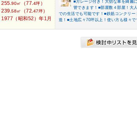
■ガレージ付き！大切な車を綺麗
255.
（77.
）
：
90㎡
4坪
管できます！■部屋数４部屋！大
239.
（72.
）
：
58㎡
47坪
での生活でも可能です！■鉄筋コンクリー
1977（昭和52）年1月
：
造！■土地広々70坪以上！使い方も様々で