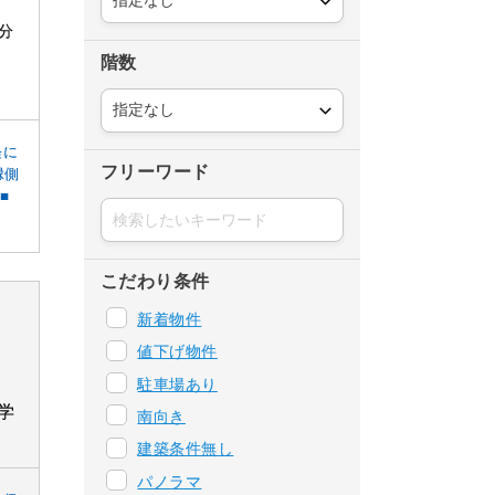
分
階数
軽に
フリーワード
縁側
■
こだわり条件
新着物件
値下げ物件
駐車場あり
学
南向き
建築条件無し
パノラマ