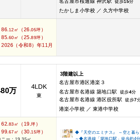
名古屋市桜通線 神沢駅
徒歩
15
分
たかしま小学校 ／ 久方中学校
86.
（26.
）
：
12㎡
05坪
85.
（25.
）
：
60㎡
89坪
2026（令和8）年11月
：
3階建以上
名古屋市港区港楽３
4LDK
480万
名古屋市名港線 築地口駅
徒歩
4
分
東
名古屋市名港線 港区役所駅
徒歩
7
港楽小学校 ／ 東港中学校
62.
（19.
）
：
83㎡
坪
99.
（30.
）
：
67㎡
15坪
◆『天空のエミナス』 ～空と暮ら
～◆名港線「築地口駅」徒歩約4
ニー：19.35㎡