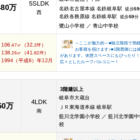
5SLDK
480万
名鉄名古屋本線 名鉄岐阜駅
徒歩
59
西
名鉄各務原線 名鉄岐阜駅
徒歩
59
分
鷺山小学校 ／ 青山中学校
～ここが魅力的～■独立階段で気
106.
（32.
）
：
47㎡
2坪
お客様を招けます♪■1階西側には
138.
（41.
）
：
26㎡
82坪
があります。休憩スペースにもぴったり！
1994（平成6）年12月
：
広々としたルーフバルコニー！
3階建以上
岐阜市大蔵台
4LDK
50万
ＪＲ東海道本線 岐阜駅
南
藍川北学園小学校 ／ 藍川北学園中
校