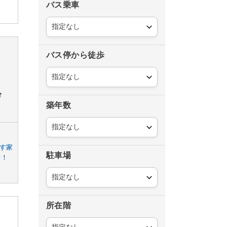
バス乗車
バス停から徒歩
分
築年数
す家
駐車場
分！
所在階