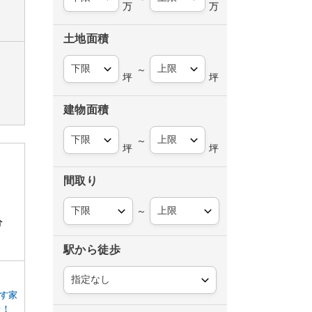
万
万
土地面積
～
坪
坪
建物面積
～
坪
坪
間取り
～
分
駅から徒歩
す家
分！