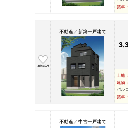
築年
不動産／新築一戸建て
3,
土地
建物
バルコ
築年
不動産／中古一戸建て