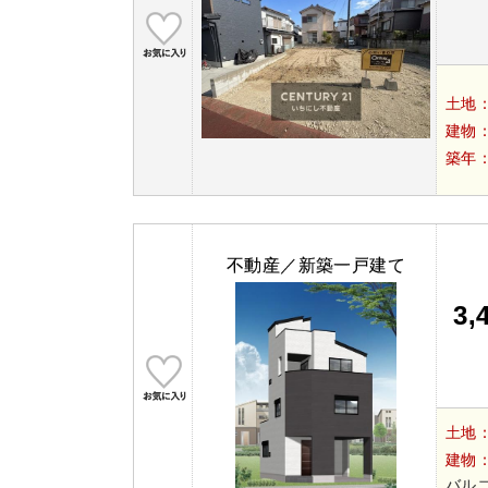
土地
建物
築年
不動産／新築一戸建て
3,
土地
建物
バルコ