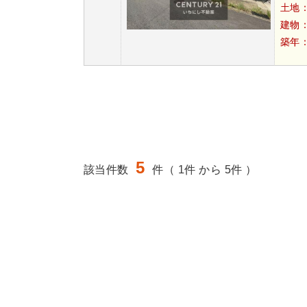
土地
建物
築年
5
該当件数
件（ 1件 から 5件 ）