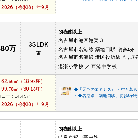
2026（令和8）年9月
：
3階建以上
名古屋市港区港楽３
3SLDK
380万
名古屋市名港線 築地口駅
徒歩
4
分
東
名古屋市名港線 港区役所駅
徒歩
7
港楽小学校 ／ 東港中学校
62.
（18.
）
：
56㎡
92坪
99.
（30.
）
：
78㎡
18坪
◆『天空のエミナス』 ～空と暮ら
～◆名港線「築地口駅」徒歩約4
ニー：14.49㎡
2026（令和8）年9月
：
3階建以上
岐阜市鷺山字中洙