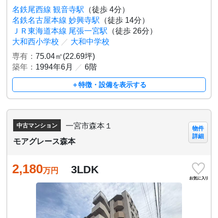
名鉄尾西線 観音寺駅
（徒歩 4分）
名鉄名古屋本線 妙興寺駅
（徒歩 14分）
ＪＲ東海道本線 尾張一宮駅
（徒歩 26分）
大和西小学校
／
大和中学校
専有：
75.04㎡(22.69坪)
築年：
1994年6月
／
6階
＋特徴・設備を表示する
一宮市森本１
中古マンション
物件
詳細
モアグレース森本
2,180
3LDK
万円