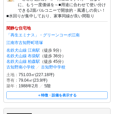
に、もう一度価値を～■用途に合わせて使い分け
できる2面バルコニーで開放的・風通しの良い！
■水回りが集中しており、家事同線が良い間取り
閑静な住宅地
「再生エミナス」・グリーンコーポ江南
江南市古知野町塔塚
名鉄犬山線 江南駅
（徒歩 9分）
名鉄犬山線 布袋駅
（徒歩 36分）
名鉄犬山線 柏森駅
（徒歩 45分）
古知野南小学校
／
古知野中学校
土地：
751.03㎡(227.18坪)
専有：
79.04㎡(23.9坪)
築年：
1988年2月
／
5階
＋特徴・設備を表示する