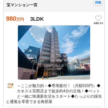
詳細
宝マンション一宮
980
3LDK
万円
～ここが魅力的～◆専用庭付！（月額520円）◆
カネスエ宮西店まで徒歩約4分の立地！◆ペット
と一緒に快適新生活をスタート◆たっぷりの採光
と通風を享受できる角部屋