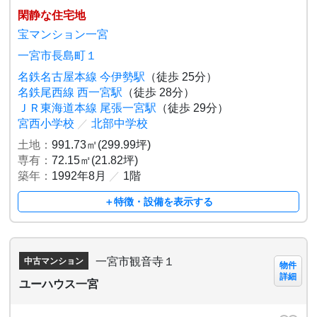
閑静な住宅地
宝マンション一宮
一宮市長島町１
名鉄名古屋本線 今伊勢駅
（徒歩 25分）
名鉄尾西線 西一宮駅
（徒歩 28分）
ＪＲ東海道本線 尾張一宮駅
（徒歩 29分）
宮西小学校
／
北部中学校
土地：
991.73㎡(299.99坪)
専有：
72.15㎡(21.82坪)
築年：
1992年8月
／
1階
＋特徴・設備を表示する
一宮市観音寺１
中古マンション
物件
詳細
ユーハウス一宮