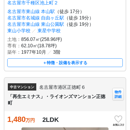
名古屋市千種区池上町２
名古屋市東山線 本山駅
（徒歩 17分）
名古屋市名城線 自由ヶ丘駅
（徒歩 19分）
名古屋市東山線 東山公園駅
（徒歩 19分）
東山小学校
／
東星中学校
土地：
856.07㎡(258.96坪)
専有：
62.10㎡(18.78坪)
築年：
1977年10月
／
3階
＋特徴・設備を表示する
名古屋市港区正徳町６
中古マンション
物件
「再生エミナス」・ライオンズマンション正徳
詳細
町
1,480
2LDK
万円