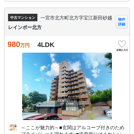
一宮市北方町北方字宝江新田砂越
中古マンション
物件
詳細
レインボー北方
980
4LDK
万円
～ここが魅力的～■玄関はアルコーブ付きのため