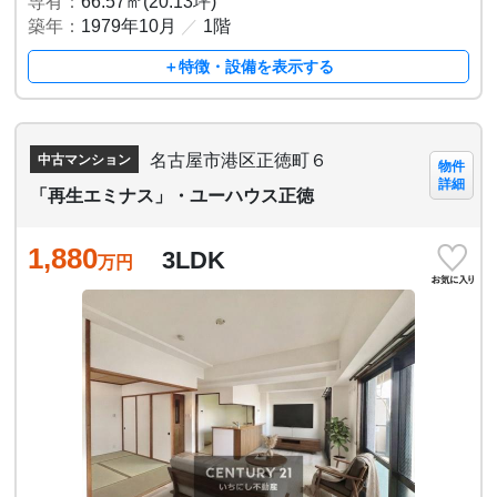
専有：
66.57㎡(20.13坪)
築年：
1979年10月
／
1階
＋特徴・設備を表示する
名古屋市港区正徳町６
中古マンション
物件
詳細
「再生エミナス」・ユーハウス正徳
1,880
3LDK
万円