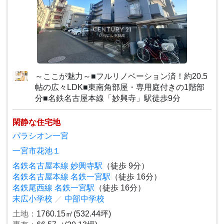
～ここが魅力～■フルリノベーション済！約20.5
帖の広々LDK■東南角部屋・専用庭付きの1階部
分■名鉄名古屋本線「妙興寺」駅徒歩9分
閑静な住宅地
パラシオン一宮
一宮市花池１
名鉄名古屋本線 妙興寺駅
（徒歩 9分）
名鉄名古屋本線 名鉄一宮駅
（徒歩 16分）
名鉄尾西線 名鉄一宮駅
（徒歩 16分）
末広小学校
／
中部中学校
土地：
1760.15㎡(532.44坪)