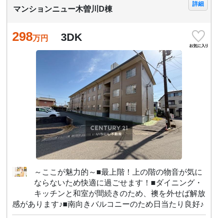
詳細
マンションニュー木曽川D棟
298
3DK
万円
～ここが魅力的～■最上階！上の階の物音が気に
ならないため快適に過ごせます！■ダイニング・
キッチンと和室が間続きのため、襖を外せば解放
感があります♪■南向きバルコニーのため日当たり良好♪