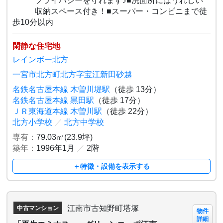
プライバシーを守れます♪■洗面所にはうれしい
収納スペース付き！■スーパー・コンビニまで徒
歩10分以内
閑静な住宅地
レインボー北方
一宮市北方町北方字宝江新田砂越
名鉄名古屋本線 木曽川堤駅
（徒歩 13分）
名鉄名古屋本線 黒田駅
（徒歩 17分）
ＪＲ東海道本線 木曽川駅
（徒歩 22分）
北方小学校
／
北方中学校
専有：
79.03㎡(23.9坪)
築年：
1996年1月
／
2階
＋特徴・設備を表示する
江南市古知野町塔塚
中古マンション
物件
詳細