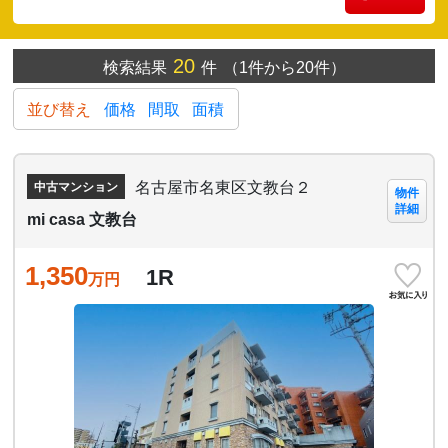
20
検索結果
件
（1件から20件）
並び替え
価格
間取
面積
名古屋市名東区文教台２
中古マンション
物件
詳細
mi casa 文教台
1,350
1R
万円