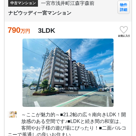
一宮市浅井町江森字森前
中古マンション
物件
詳細
ナビウッディ一宮マンション
790
3LDK
万円
～ここが魅力的～■21.2帖の広々南向きLDK！開
放感のある空間です♪■LDKと続き間の和室は、
客間やお子様の遊び場にぴったり！■二面バルコ
ニーで風通しの良いお住まい