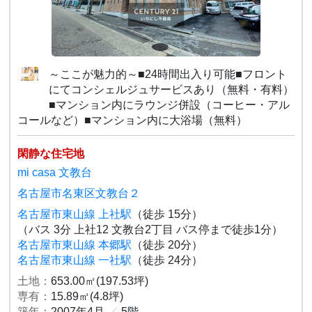
～ここが魅力的～■24時間出入り可能■フロント
にてコンシェルジュサービスあり（無料・有料）
■マンション内にラウンジ併設（コーヒー・アル
コールなど）■マンション内に大浴場（無料）
閑静な住宅地
mi casa 文教台
名古屋市名東区文教台２
名古屋市東山線 上社駅
（徒歩 15分）
（バス 3分 上社12 文教台2丁目 バス停まで徒歩1分）
名古屋市東山線 本郷駅
（徒歩 20分）
名古屋市東山線 一社駅
（徒歩 24分）
土地：
653.00㎡(197.53坪)
専有：
15.89㎡(4.8坪)
築年：
2007年4月
／
5階