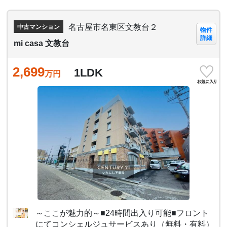
名古屋市名東区文教台２
中古マンション
物件
詳細
mi casa 文教台
2,699
1LDK
万円
～ここが魅力的～■24時間出入り可能■フロント
にてコンシェルジュサービスあり（無料・有料）