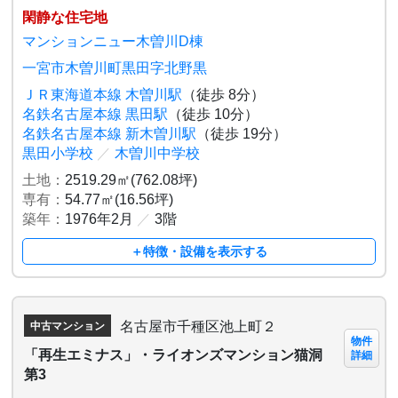
閑静な住宅地
マンションニュー木曽川D棟
一宮市木曽川町黒田字北野黒
ＪＲ東海道本線 木曽川駅
（徒歩 8分）
名鉄名古屋本線 黒田駅
（徒歩 10分）
名鉄名古屋本線 新木曽川駅
（徒歩 19分）
黒田小学校
／
木曽川中学校
土地：
2519.29㎡(762.08坪)
専有：
54.77㎡(16.56坪)
築年：
1976年2月
／
3階
＋特徴・設備を表示する
名古屋市千種区池上町２
中古マンション
物件
「再生エミナス」・ライオンズマンション猫洞
詳細
第3