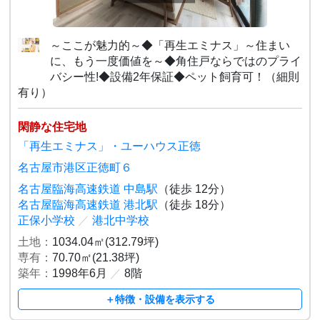
～ここが魅力的～◆「再生エミナス」～住まい
に、もう一度価値を～◆角住戸ならではのプライ
バシー性!◆設備2年保証◆ペット飼育可！（細則
有り）
閑静な住宅地
「再生エミナス」・ユーハウス正徳
名古屋市港区正徳町６
名古屋臨海高速鉄道 中島駅
（徒歩 12分）
名古屋臨海高速鉄道 港北駅
（徒歩 18分）
正保小学校
／
港北中学校
土地：
1034.04㎡(312.79坪)
専有：
70.70㎡(21.38坪)
築年：
1998年6月
／
8階
＋特徴・設備を表示する