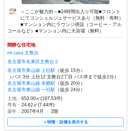
～ここが魅力的～■24時間出入り可能■フロント
にてコンシェルジュサービスあり（無料・有料）
■マンション内にラウンジ併設（コーヒー・アル
コールなど）■マンション内に大浴場（無料）
閑静な住宅地
mi casa 文教台
名古屋市名東区文教台２
名古屋市東山線 上社駅
（徒歩 15分）
（バス 3分 上社12 文教台2丁目 バス停まで徒歩1分）
名古屋市東山線 本郷駅
（徒歩 20分）
名古屋市東山線 一社駅
（徒歩 24分）
土地：
653.00㎡(197.53坪)
専有：
24.62㎡(7.44坪)
築年：
2007年4月
／
2階
＋特徴・設備を表示する