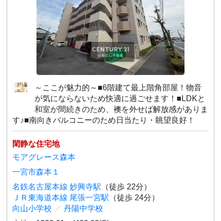
～ここが魅力的～■6階建て最上階角部屋！物音
が気にならないため快適に過ごせます！■LDKと
和室が間続きのため、襖を外せば解放感がありま
す♪■南向きバルコニーのため日当たり・眺望良好！
閑静な住宅地
モアグレース森本
一宮市森本１
名鉄名古屋本線 妙興寺駅
（徒歩 22分）
ＪＲ東海道本線 尾張一宮駅
（徒歩 24分）
向山小学校
／
丹陽中学校