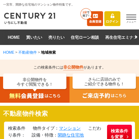
一宮市、閑静な住宅地のマンション物件特集です。
メニュー
HOME
買いたい
売りたい
住宅ローン相談
再生住宅エミナス
HOME
>
不動産物件
>
地域検索
非公開物件
この検索条件には
があります。
さらに店頭のみで
非公開物件を
ご紹介できる物件も！
今すぐ閲覧できる！
不動産物件検索
検索条件
物件タイプ：
マンション
こだわ
検索条件
り条件：
設備・特徴：
閑静な住宅地
を変更