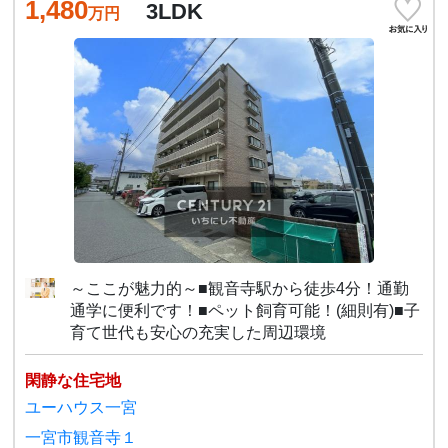
1,480
3LDK
万円
～ここが魅力的～■観音寺駅から徒歩4分！通勤
通学に便利です！■ペット飼育可能！(細則有)■子
育て世代も安心の充実した周辺環境
閑静な住宅地
ユーハウス一宮
一宮市観音寺１