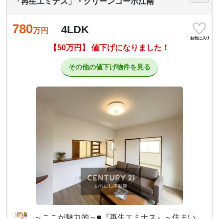
「再生エミナス」・グリーンコーポ江南
780
4LDK
万円
【50万円】 値下げになりました！
その他の値下げ物件を見る
～ここが魅力的～■『再生エミナス』～住まい