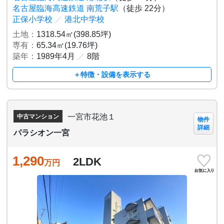
名古屋臨海高速鉄道 南荒子駅
（徒歩 22分）
正保小学校
／
港北中学校
土地：
1318.54㎡(398.85坪)
専有：
65.34㎡(19.76坪)
築年：
1989年4月
／
8階
＋特徴・設備を表示する
一宮市花池１
中古マンション
物件
詳細
パラシオン一宮
1,290
2LDK
万円