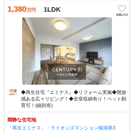
1,380
1LDK
万円
◆再生住宅『エミナス』◆リフォーム実施◆開放
感ある広々リビング！◆全室収納有り！ペット飼
育可！(細則有)
閑静な住宅地
「再生エミナス」・ライオンズマンション猫洞第3