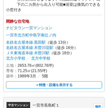
下の二カ所から出入り可能■浴室は換気のできる
小窓付き
閑静な住宅地
ナビタウン一宮マンション
一宮市北方町中島字南辻ノ内
名鉄名古屋本線 黒田駅
（徒歩 13分）
名鉄名古屋本線 木曽川堤駅
（徒歩 16分）
ＪＲ東海道本線 木曽川駅
（徒歩 18分）
北方小学校
／
北方中学校
土地：
2653.76㎡(802.76坪)
専有：
71.25㎡(21.55坪)
築年：
1989年3月
／
5階
＋特徴・設備を表示する
一宮市長島町１
中古マンション
物件