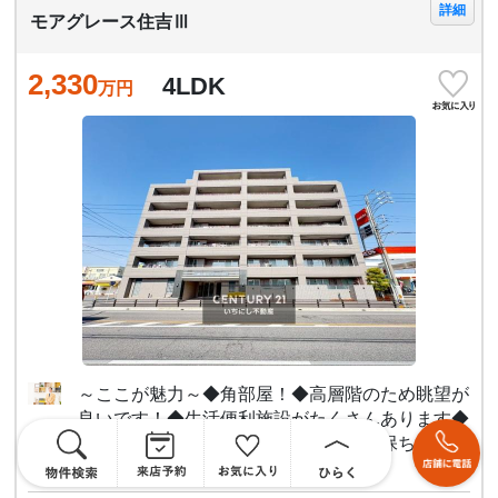
詳細
モアグレース住吉Ⅲ
2,330
4LDK
万円
～ここが魅力～◆角部屋！◆高層階のため眺望が
良いです！◆生活便利施設がたくさんあります◆
全居室収納があり部屋の中をきれいに保ちます◆
お子様も住みやすい住環境！