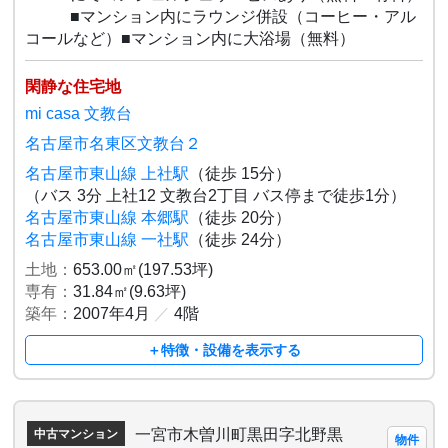
■マンション内にラウンジ併設（コーヒー・アル
コールなど）■マンション内に大浴場（無料）
閑静な住宅地
mi casa 文教台
名古屋市名東区文教台２
名古屋市東山線 上社駅
（徒歩 15分）
（バス 3分 上社12 文教台2丁目 バス停まで徒歩1分）
名古屋市東山線 本郷駅
（徒歩 20分）
名古屋市東山線 一社駅
（徒歩 24分）
土地：
653.00㎡(197.53坪)
専有：
31.84㎡(9.63坪)
築年：
2007年4月
／
4階
＋特徴・設備を表示する
一宮市木曽川町黒田字北野黒
中古マンション
物件