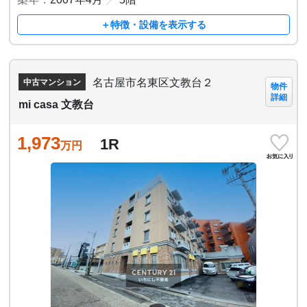
＋特徴・設備を表示する
名古屋市名東区文教台２
中古マンション
物件
詳細
mi casa 文教台
1,973
1R
万円