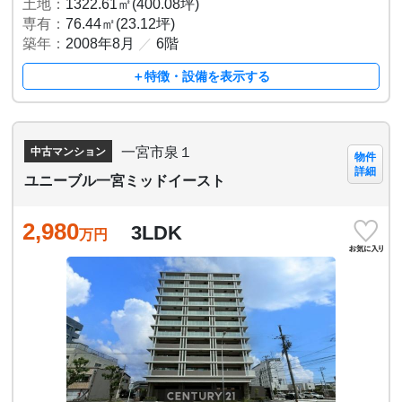
土地：
1322.61㎡(400.08坪)
専有：
76.44㎡(23.12坪)
築年：
2008年8月
／
6階
＋特徴・設備を表示する
一宮市泉１
中古マンション
物件
詳細
ユニーブル一宮ミッドイースト
2,980
3LDK
万円