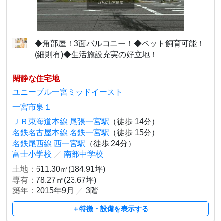
◆角部屋！3面バルコニー！◆ペット飼育可能！
(細則有)◆生活施設充実の好立地！
閑静な住宅地
ユニーブル一宮ミッドイースト
一宮市泉１
ＪＲ東海道本線 尾張一宮駅
（徒歩 14分）
名鉄名古屋本線 名鉄一宮駅
（徒歩 15分）
名鉄尾西線 西一宮駅
（徒歩 24分）
富士小学校
／
南部中学校
土地：
611.30㎡(184.91坪)
専有：
78.27㎡(23.67坪)
築年：
2015年9月
／
3階
＋特徴・設備を表示する