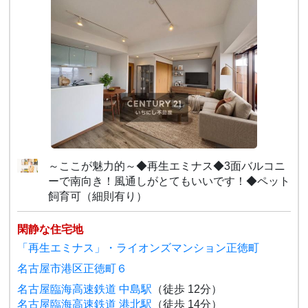
～ここが魅力的～◆再生エミナス◆3面バルコニ
ーで南向き！風通しがとてもいいです！◆ペット
飼育可（細則有り）
閑静な住宅地
「再生エミナス」・ライオンズマンション正徳町
名古屋市港区正徳町６
名古屋臨海高速鉄道 中島駅
（徒歩 12分）
名古屋臨海高速鉄道 港北駅
（徒歩 14分）