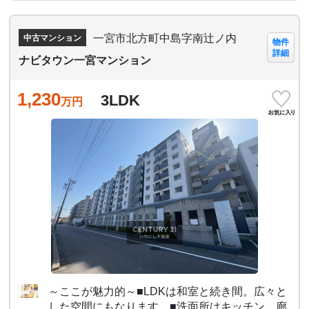
一宮市北方町中島字南辻ノ内
中古マンション
物件
詳細
ナビタウン一宮マンション
1,230
3LDK
万円
～ここが魅力的～■LDKは和室と続き間。広々と
した空間にもなります。■洗面所はキッチン、廊